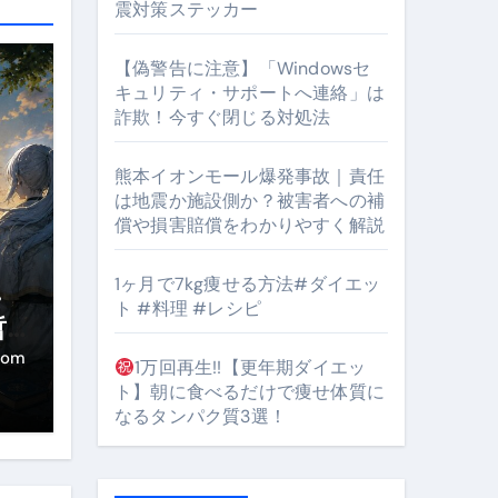
震対策ステッカー
【偽警告に注意】「Windowsセ
キュリティ・サポートへ連絡」は
#筋トレ #美容 #健康 #雑学 #ナレーター #小林将大
詐欺！今すぐ閉じる対処法
orts
熊本イオンモール爆発事故｜責任
は地震か施設側か？被害者への補
償や損害賠償をわかりやすく解説
1ヶ月で7kg痩せる方法#ダイエッ
・
ト #料理 #レシピ
哲
となるのが独自ドメイン
き
com
1万回再生!!【更年期ダイエッ
Oを最安で手に入れる方法
ト】朝に食べるだけで痩せ体質に
なるタンパク質3選！
マホ防衛システム」完全ガイド