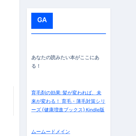
:
GA
メイン】
あなたの読みたい本がここにあ
る！
の先さらに貧しくなります。【 竹花貴騎 切り抜き 会社員 
育毛剤の効果: 髪が変われば、未
来が変わる！ 育毛・薄毛対策シリ
ーズ (健康増進ブックス) Kindle版
ムームードメイン