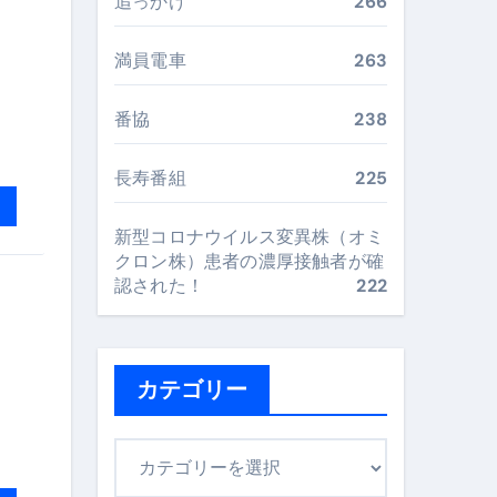
追っかけ
266
“足腰と体幹”を育てる選び方＆続け方ガイド
最安値で実現する究極の旅術
満員電車
263
番協
238
再定義する新しいサプリ体験
長寿番組
225
完全ガイドブック
新型コロナウイルス変異株（オミ
クロン株）患者の濃厚接触者が確
まで目的別に失敗しない
認された！
222
ックリスト（高齢者にも）
カテゴリー
飛び散り対策の選び方
に“満足度MAX”で食べるコツ
カ
テ