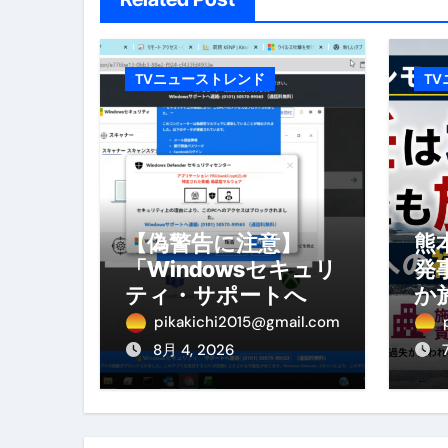
体脂肪が落ちる朝食3選 #ダイ
No.102 9割が勘違い 自己破産
TVニューストレンド
T
アーモンドを毎日食べたらどうなる
【ひろゆき】借金1億円あります 
セラピストのための！美容、健
弁護士解説【詐欺被害】警察に
【偽警告に注意】
熊
5キロ痩せる簡単な方法
「Windowsセキュリ
発
ティ・サポートへ連
か
ムームードメイン 2月のおすす
絡」は詐欺！今すぐ
へ
pikakichi2015@gmail.com
FRONTIER スーパーセール
閉じる対処法
を
8月 4, 2026
なくす不安と消える恐怖をゼロにする
使った分だけ支払う、いちばん賢いス