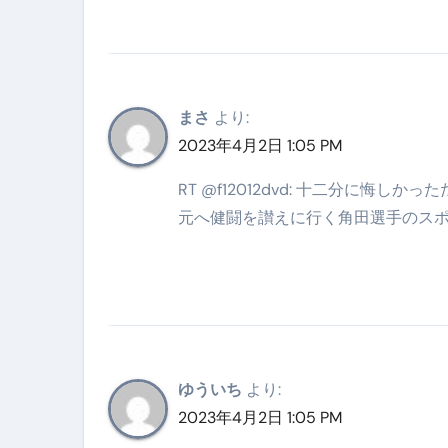
スイーツ完全ガイド ― 人生を
「地震は突然、備えは今日から
まさ
より:
2023年4月2日 1:05 PM
RT @f12012dvd: 十二分に
元へ健闘を讃えに行く角田選手のス
ゆういち
より:
2023年4月2日 1:05 PM