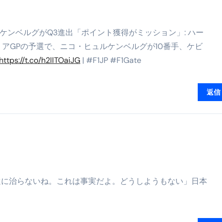
ル付き・筋力アシスト・ツイスト・天然木まで徹底分類！室内で
トリ超新春セール＆セット割完全攻略ガイド｜海外・国内旅行を
ヒュルケンベルグがQ3進出「ポイント獲得がミッション」: ハー
― 正しく知ることが、最大の感染対策になる ―
ラリアGPの予選で、ニコ・ヒュルケンベルグが10番手、ケビ
https://t.co/h2llTOaiJG
| #F1JP #F1Gate
 飲むミスト（IN MIST）とは何か──「飲む」という行為を
来を彩る方法――「ただのイベント」を一生の思い出に変える
返信
だけ」じゃない。日常の“重だるさ”を軽くする選択肢
イド｜スマホ対応・防寒・撥水・作業用（ニトリル/ビニール）
り・肌へのやさしさ・防水・充電方式まで失敗しない選び方
集音器との違い・タイプ別比較・価格の考え方・失敗しないチェ
ド：高級クリッパー・ニッパー・電動まで、硬い爪／巻き爪／
遠に治らないね。これは事実だよ。どうしようもない」日本
：ズワイ・タラバ・ポーション・カット済みの選び方と、年末年始
暮らしが生んだ“完成された保存食文化”