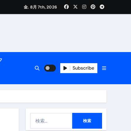
金. 8月 7th, 2026
く解説
フ
Subscribe
活用術】
検
付き | ダイエット中の食事
索