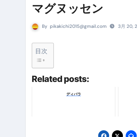
マグヌッセン
リサイクル業者の無料回収・無
山梨県震度6弱と富士山噴火の関
By
pikakichi2015@gmail.com
3月 20, 
青森県震度6とベネゼエラM7級
Cookie同意管理ツール「ST
目次
金融ブラックでも毎日「ビット
【輸入消費税】輸入に消費税は
Related posts:
この動画は国にすぐ消されます。
ディバラ
意外にありえる？日経平均400
アフィリエイト【稼げるキーワード
【必見】融資受けるなら”コレ”を確
弁護士が教える「投資詐欺」に引