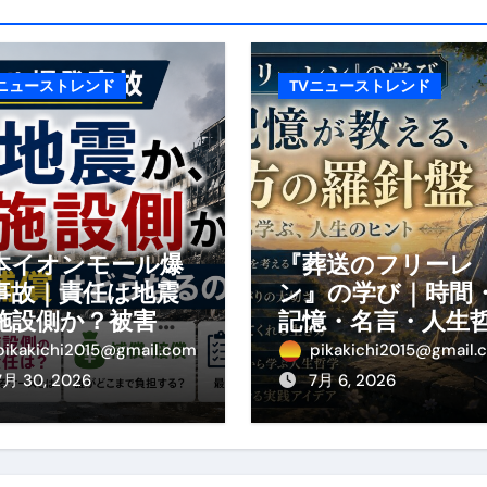
エット
の真実
Vニューストレンド
TVニューストレンド
の？①【30秒でわかる効果まとめ】#アーモンド #ダイエット 
返済か、自己破産かひろゆきさんならどちらを選びますか？ #sh
康、ダイエットにとても重要な女性ホルモンと男性ホルモン
行っても返金されません
本イオンモール爆
『葬送のフリーレ
事故｜責任は地震
ン』の学び｜時間
施設側か？被害者
記憶・名言・人生
めドメイン特集- ビジネスの信用を築く――そのすべての起点
の補償や損害賠償
学から読み解く生
pikakichi2015@gmail.com
pikakichi2015@gmail.
2026 完全攻略ガイド 今こそ買い時！ゲーミングPC・高性能BT
わかりやすく解説
方
7月 30, 2026
7月 6, 2026
時代へ Pebblebee × iMazing で完成する「究極のス
マホ代。 BB.exciteモバイル「Fitプラン」完全ガイド