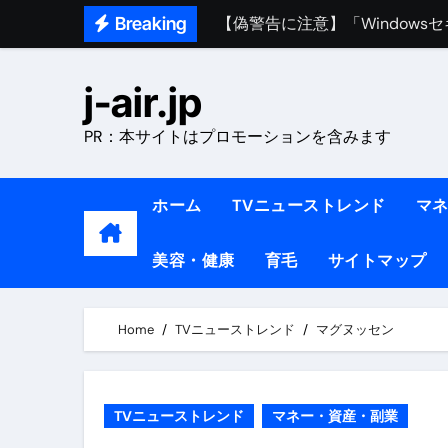
【偽警告に注意】「Window
Skip
Breaking
to
熊本イオンモール爆発事故｜責
content
1ヶ月で7kg痩せる方法#ダイエッ
j-air.jp
1万回再生!!【更年期ダイエ
PR：本サイトはプロモーションを含みます
【医者が教える】本当に痩せる
中町綾が2週間で3.5kg痩せた方法 
ホーム
TVニューストレンド
マ
【医者が解説】食べたら痩せる食
美容・健康
育毛
サイトマップ
【医者が解説】このふくらはぎ
【ダイエット迷子必見】38歳
Home
TVニューストレンド
マグヌッセン
【美容】ダイエットに対する私
【1日ダイエットルーティン】運動
TVニューストレンド
マネー・資産・副業
『葬送のフリーレン』の学び｜