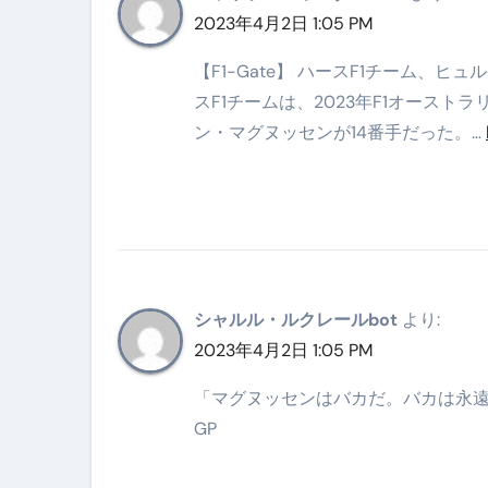
【アシストステッパー】ハンド
2023年4月2日 1:05 PM
【2026年最新保存版】エア
【F1-Gate】 ハースF1チーム、
コロナウイルス完全解説ガイド 
スF1チームは、2023年F1オースト
ン・マグヌッセンが14番手だった。…
「3秒で整う、新しい栄養補給」
クリスマスの魔法で、心と未
磁気ネックレスは「首に着ける
【最新】手袋の選び方 完全ガ
電気カミソリ完全ガイド｜深剃
シャルル・ルクレールbot
より:
2023年4月2日 1:05 PM
補聴器の選び方 完全ガイド｜
失敗しない「爪切り」完全ガイ
「マグヌッセンはバカだ。バカは永
GP
失敗しない「カニ」完全ガイド
松前漬とは何か──北海道の海と