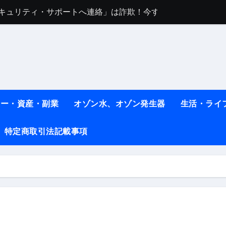
sセキュリティ・サポートへ連絡」は詐欺！今すぐ閉じる対処法
任は地震か施設側か？被害者への補償や損害賠償をわかりやす
ト #料理 #レシピ
ット】朝に食べるだけで痩せ体質になるタンパク質3選！
薬はコレ！ #医療ダイエット
#shots
ネー・資産・副業
オゾン水、オゾン発生器
生活・ライ
べ物7選 #ダイエット
特定商取引法記載事項
痩せ本当に効果ある？ #エクササイズ
人生最後のダイエット、食事はこれからやりました！【あすけん
の考え方と実践方法を解説します【健康】
なしで2ヶ月で10kg減量した、私の痩せる9つの習慣 | レシピ
時間・記憶・名言・人生哲学から読み解く生き方