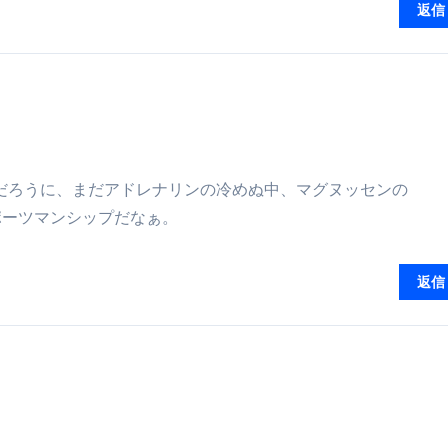
返信
少しだけ甘くする、現代スイーツ文化のすべて ―
。」防災意識を日常に変える地震対策ステッカー
悔しかっただろうに、まだアドレナリンの冷めぬ中、マグヌッセンの
ポーツマンシップだなぁ。
返信