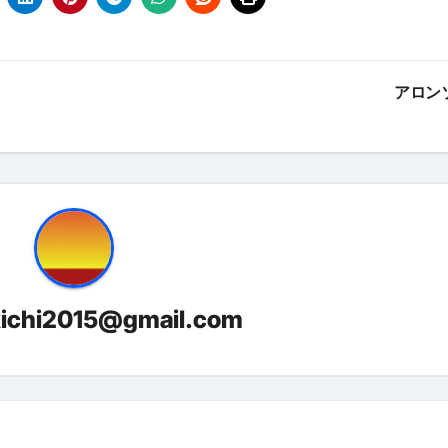
金前の売上をすぐに現金で受け取る方法
可能な資金調達法3選！#shorts
アロン
リスクが高い #shorts
量の「33000円」になる！
セルフバックの全貌！危険回避と安全な稼ぎ方を徹底解説
に695万円も投資してる営業39歳サラリーマン【2025年10月3
合ってありますか？#Shorts
い！初心者でも成果を出す電話の仕方はコレ！
kichi2015@gmail.com
すすめの資金調達4選
なこと7選
4選#Shorts