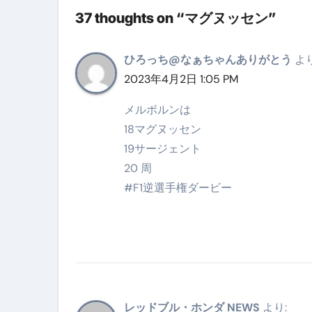
英語が「聞こえる・分かる・話せ
37 thoughts on “マグヌッセン”
【海外ツアー完全ガイド】アジア
ひろっち@なぁちゃんありがとう
より
新春スペシャルセール完全ガイド
2023年4月2日 1:05 PM
【ムームードメイン】 【.sit
メルボルンは
梅干しを毎日食べたらどうなるの？
18マグヌッセン
ブルーベリーを毎日食べたらどう
19サージェント
20 周
バナナを毎日食べたらどうなるの？
#F1逆選手権ダービー
筋トレせずにプロテインを飲み続
ドメイン取得からホームページ
かいまき（掻巻き）超完全ガイ
【最新版】掛け布団の選び方“
レッドブル・ホンダ NEWS
より: