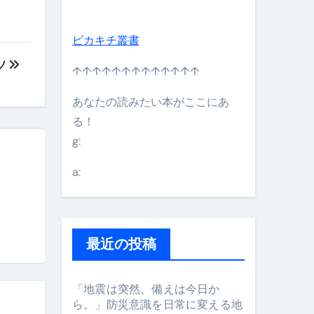
ピカキチ叢書
ソ
↑↑↑↑↑↑↑↑↑↑↑↑↑
あなたの読みたい本がここにあ
る！
g:
日】 #bitcoin #全財産 #暗号資産
a:
最近の投稿
「地震は突然、備えは今日か
ら。」防災意識を日常に変える地