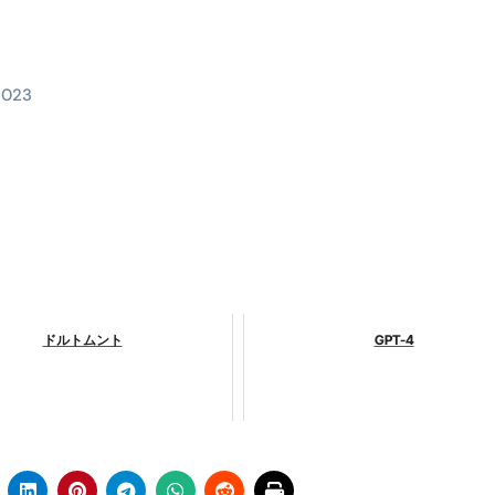
料査定は危険？情報収集との関係と見分け方を解説
係｜最新観測データと前兆現象を徹底解説【2026】
2023
地震の関連性は？
RIGHT」取り扱い開始＆リリース記念キャンペーン【ムームード
コイン」がもらえる超お得アプリ
かかるのか？勘定科目・仕訳・申告書記載方法
これが日本が残念な国になった理由です。国民は●●をしないとこ
ドルトムント
GPT-4
00円を妄想シナリオ検証してみた！ズボラ株投資
】一覧※YouTubeブログSNS共通
実に取り組むべき！ #shorts
っかからないための方法 #投資詐欺 #詐欺 #弁護士 #法律