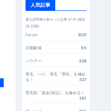
ガイド
人気記事
ぶ”実践大全
最も訪問者が多かった記事 10 件 (過去
Peach／FDA／ソラシドエアを目的別に選ぶコツと、失敗し
28 日間)
る。いま選ばれている新定番ドメイン
Forum
2221
 #美容 #健康 #雑学 #ナレーター #小林将大
日曜劇場
511
#美容 #健康 #雑学 #ナレーター #小林将大
バウアー
328
 #美容 #健康 #雑学 #ナレーター #小林将大
育毛、ハゲ、薄毛「男性」を極め
る！
327
おすすめ・選び方・洗い方・Q&Aまで
育毛剤「返金(保証)」を極める！
267
あなたの寝室に最適解を出す快眠ガイド