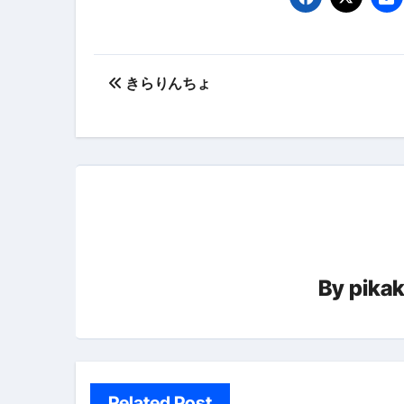
【PR】フリーランス必見！入
【2023年最新】金融ブラックでも
投
きらりんちょ
個人事業主は銀行から融資を受けると
稿
【誰でも出来る】3万円が10％増
ナ
【即金】3時間で5万円稼ぐ
ビ
【超高騰】爆上がりしたビットコイン
ゲ
Q：借りた借金を返さなくていい場
ー
【必見】もう営業電話は怖くな
By
pika
シ
フリーランス・個人事業主にお
ョ
自己破産中に絶対にしてはダメ
ン
自己破産にまつわるよくある勘違い
Related Post