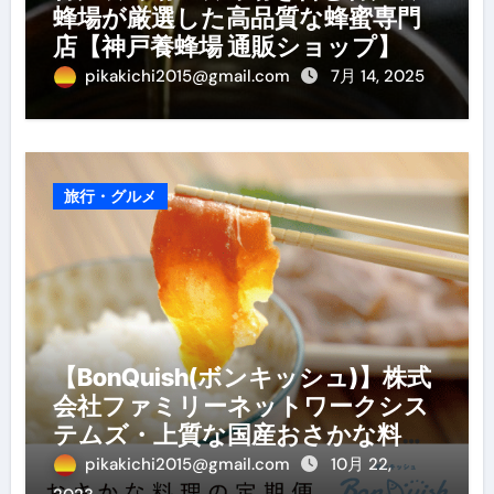
蜂場が厳選した高品質な蜂蜜専門
店【神戸養蜂場 通販ショップ】
pikakichi2015@gmail.com
7月 14, 2025
旅行・グルメ
【BonQuish(ボンキッシュ)】株式
会社ファミリーネットワークシス
テムズ・上質な国産おさかな料理
の定期便
pikakichi2015@gmail.com
10月 22,