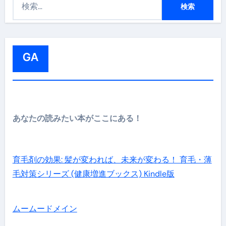
索
:
GA
あなたの読みたい本がここにある！
育毛剤の効果: 髪が変われば、未来が変わる！ 育毛・薄
毛対策シリーズ (健康増進ブックス) Kindle版
ムームードメイン