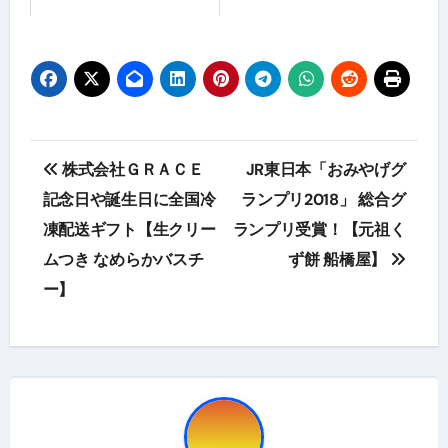
投
株式会社ＧＲＡＣＥ
JR東日本「おみやげグ
稿
記念日や誕生日に全国冷
ランプリ2018」 総合グ
凍配送ギフト【生クリー
ランプリ受賞！【元祖く
ナ
ムつき なめらかバスチ
ず餅 船橋屋】
ビ
ー】
ゲ
ー
シ
ョ