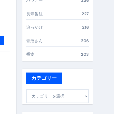
バウアー
236
“足腰と体幹”を育てる選び方＆続け方ガイド
長寿番組
227
最安値で実現する究極の旅術
追っかけ
216
再定義する新しいサプリ体験
青沼さん
206
完全ガイドブック
番協
203
まで目的別に失敗しない
カテゴリー
ックリスト（高齢者にも）
カ
飛び散り対策の選び方
テ
ゴ
に“満足度MAX”で食べるコツ
リ