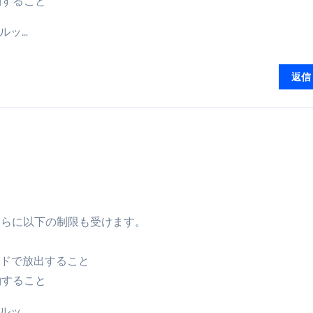
約すること
暮らしが生んだ“完成された保存食文化”
ルッ…
少しだけ甘くする、現代スイーツ文化のすべて ―
。」防災意識を日常に変える地震対策ステッカー
返信
ムはさらに以下の制限も受けます。
ードで放出すること
約すること
ルッ…