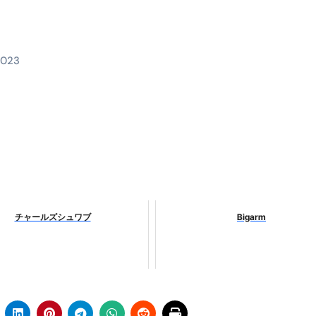
時間・記憶・名言・人生哲学から読み解く生き方
料査定は危険？情報収集との関係と見分け方を解説
2023
係｜最新観測データと前兆現象を徹底解説【2026】
地震の関連性は？
RIGHT」取り扱い開始＆リリース記念キャンペーン【ムームード
コイン」がもらえる超お得アプリ
かかるのか？勘定科目・仕訳・申告書記載方法
これが日本が残念な国になった理由です。国民は●●をしないとこ
チャールズシュワブ
Bigarm
00円を妄想シナリオ検証してみた！ズボラ株投資
】一覧※YouTubeブログSNS共通
実に取り組むべき！ #shorts