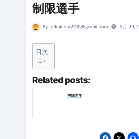
『葬送のフリーレン』の学び｜
制限選手
リサイクル業者の無料回収・無
By
pikakichi2015@gmail.com
3月 29, 
山梨県震度6弱と富士山噴火の関
青森県震度6とベネゼエラM7級
目次
Cookie同意管理ツール「ST
金融ブラックでも毎日「ビット
Related posts:
【輸入消費税】輸入に消費税は
この動画は国にすぐ消されます。
沖縄尚学
意外にありえる？日経平均400
アフィリエイト【稼げるキーワード
【必見】融資受けるなら”コレ”を確