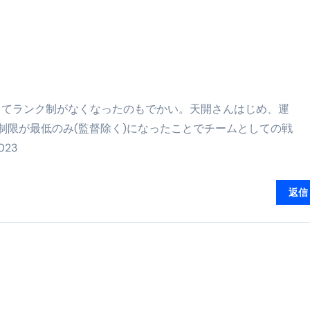
る」に変わる30日間 ― 科学的メソッドで英語脳を作る完全
最安1万円台＆ハワイ朝食付き割引まで網羅 ― “失敗せずに選
：国内航空券＋ホテルが“セット割”で最安級！ スカイマーク／
e】今注目のドメインをご紹介
何をするサイトか”が一目で伝わ
ってランク制がなくなったのもでかい。天開さんはじめ、運
制限が最低のみ(監督除く)になったことでチームとしての戦
①【30秒でわかる効果まとめ】#梅干し #ダイエット #筋トレ
23
なるの？②【30秒でわかる効果まとめ】#ダイエット #筋トレ 
①【30秒でわかる効果まとめ】#バナナ #ダイエット #筋トレ
返信
けたらどうなるのか？ #ダイエット #プロテイン #痩せる
完成まで。ムームードメインなら“全部まとめて”安心スタート
ド｜“着る布団”で肩・首・足元の冷えを根こそぎ防ぐ！素材別
完全攻略”｜シンサレート・羽毛・人工羽毛・調温・吸湿発熱…