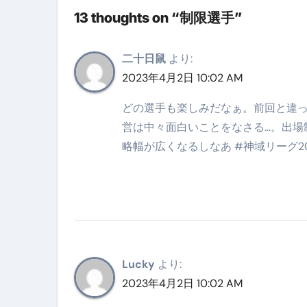
13 thoughts on “制限選手”
英語が「聞こえる・分かる・話せ
【海外ツアー完全ガイド】アジア
二十日鼠
より:
新春スペシャルセール完全ガイド
2023年4月2日 10:02 AM
【ムームードメイン】 【.sit
どの選手も楽しみだなぁ。前回と違
営は中々面白いことをなさる…。出場
梅干しを毎日食べたらどうなるの？
略幅が広くなるしなあ #神域リーグ20
ブルーベリーを毎日食べたらどう
バナナを毎日食べたらどうなるの？
筋トレせずにプロテインを飲み続
ドメイン取得からホームページ
Lucky
より:
かいまき（掻巻き）超完全ガイ
2023年4月2日 10:02 AM
【最新版】掛け布団の選び方“