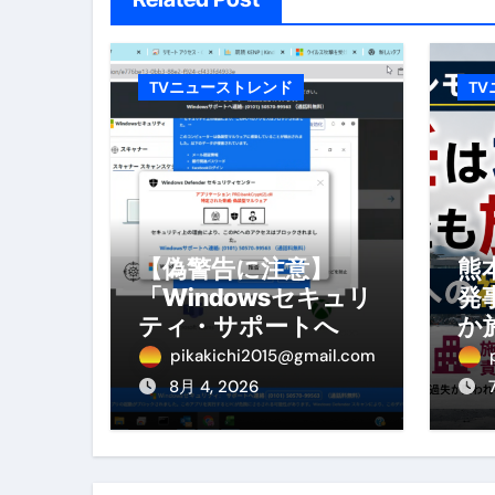
体脂肪が落ちる朝食3選 #ダイ
No.102 9割が勘違い 自己破産
TVニューストレンド
T
アーモンドを毎日食べたらどうなる
【ひろゆき】借金1億円あります 
セラピストのための！美容、健
弁護士解説【詐欺被害】警察に
【偽警告に注意】
熊
「Windowsセキュリ
発
5キロ痩せる簡単な方法
ティ・サポートへ連
か
ムームードメイン 2月のおすす
絡」は詐欺！今すぐ
へ
pikakichi2015@gmail.com
閉じる対処法
を
8月 4, 2026
FRONTIER スーパーセール
なくす不安と消える恐怖をゼロにする
使った分だけ支払う、いちばん賢いス