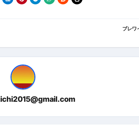
っかからないための方法 #投資詐欺 #詐欺 #弁護士 #法律
金前の売上をすぐに現金で受け取る方法
可能な資金調達法3選！#shorts
ブレワ
リスクが高い #shorts
量の「33000円」になる！
セルフバックの全貌！危険回避と安全な稼ぎ方を徹底解説
に695万円も投資してる営業39歳サラリーマン【2025年10月3
合ってありますか？#Shorts
kichi2015@gmail.com
い！初心者でも成果を出す電話の仕方はコレ！
すすめの資金調達4選
なこと7選
4選#Shorts