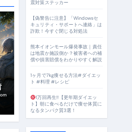
震対策ステッカー
【偽警告に注意】「Windowsセ
キュリティ・サポートへ連絡」は
詐欺！今すぐ閉じる対処法
#筋トレ #美容 #健康 #雑学 #ナレーター #小林将大
orts
熊本イオンモール爆発事故｜責任
は地震か施設側か？被害者への補
償や損害賠償をわかりやすく解説
1ヶ月で7kg痩せる方法#ダイエッ
・
ト #料理 #レシピ
哲
となるのが独自ドメイン
き
com
1万回再生!!【更年期ダイエッ
ト】朝に食べるだけで痩せ体質に
Oを最安で手に入れる方法
なるタンパク質3選！
マホ防衛システム」完全ガイド