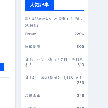
人気記事
ガイド
ぶ”実践大全
最も訪問者が多かった記事 10 件 (過去
28 日間)
Peach／FDA／ソラシドエアを目的別に選ぶコツと、失敗し
Forum
2206
る。いま選ばれている新定番ドメイン
 #美容 #健康 #雑学 #ナレーター #小林将大
日曜劇場
509
#美容 #健康 #雑学 #ナレーター #小林将大
育毛、ハゲ、薄毛「男性」を極め
る！
310
 #美容 #健康 #雑学 #ナレーター #小林将大
育毛剤「返金(保証)」を極める！
256
おすすめ・選び方・洗い方・Q&Aまで
満員電車
248
あなたの寝室に最適解を出す快眠ガイド