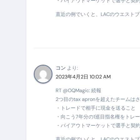
・バイアウトマーケットで選手と契
松前漬とは何か──北海道の海と
直近の例でいくと、LACのウエストブ
スイーツ完全ガイド ― 人生を
「地震は突然、備えは今日から
コン
より:
2023年4月2日 10:02 AM
RT @OQMagic: 続報
2つ目のtax apronを超えたチー
・トレードで相手に現金を送ること
・向こう7年分の1巡目指名権をトレ
・バイアウトマーケットで選手と契
直近の例でいくと、LACのウエストブ