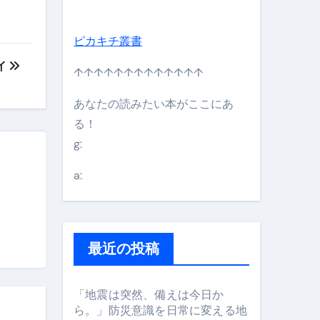
ピカキチ叢書
イ
↑↑↑↑↑↑↑↑↑↑↑↑↑
あなたの読みたい本がここにあ
る！
g:
日】 #bitcoin #全財産 #暗号資産
a:
最近の投稿
「地震は突然、備えは今日か
ら。」防災意識を日常に変える地