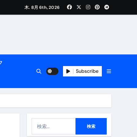
木. 8月 6th, 2026
く解説
フ
Subscribe
活用術】
検
付き | ダイエット中の食事
索