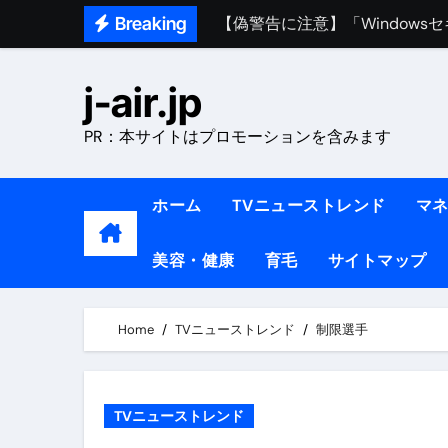
Skip
【偽警告に注意】「Window
Breaking
to
熊本イオンモール爆発事故｜責
content
j-air.jp
1ヶ月で7kg痩せる方法#ダイエッ
PR：本サイトはプロモーションを含みます
1万回再生!!【更年期ダイエ
【医者が教える】本当に痩せる
ホーム
TVニューストレンド
マ
中町綾が2週間で3.5kg痩せた方法 
美容・健康
育毛
サイトマップ
【医者が解説】食べたら痩せる食
【医者が解説】このふくらはぎ
Home
TVニューストレンド
制限選手
【ダイエット迷子必見】38歳
【美容】ダイエットに対する私
TVニューストレンド
【1日ダイエットルーティン】運動