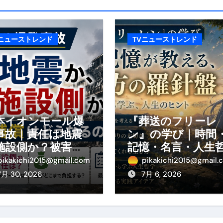
エット
の真実
Vニューストレンド
TVニューストレンド
の？①【30秒でわかる効果まとめ】#アーモンド #ダイエット 
返済か、自己破産かひろゆきさんならどちらを選びますか？ #sh
康、ダイエットにとても重要な女性ホルモンと男性ホルモン
行っても返金されません
本イオンモール爆
『葬送のフリーレ
事故｜責任は地震
ン』の学び｜時間
施設側か？被害者
記憶・名言・人生
めドメイン特集- ビジネスの信用を築く――そのすべての起点
の補償や損害賠償
学から読み解く生
pikakichi2015@gmail.com
pikakichi2015@gmail.
わかりやすく解説
方
7月 30, 2026
7月 6, 2026
2026 完全攻略ガイド 今こそ買い時！ゲーミングPC・高性能BT
時代へ Pebblebee × iMazing で完成する「究極のス
マホ代。 BB.exciteモバイル「Fitプラン」完全ガイド