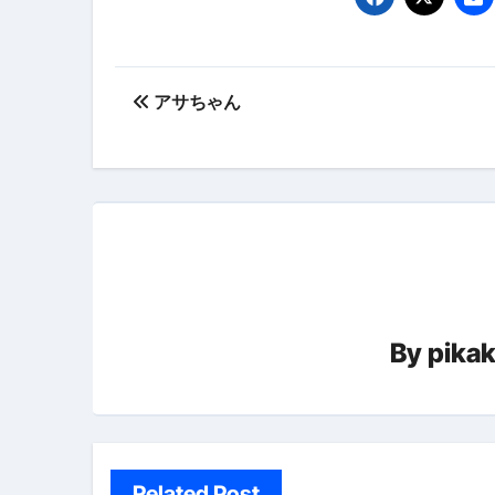
弁護士が教える「投資詐欺」に引
【PR】フリーランス必見！入
投
【2023年最新】金融ブラックでも
アサちゃん
稿
個人事業主は銀行から融資を受けると
ナ
【誰でも出来る】3万円が10％増
ビ
【即金】3時間で5万円稼ぐ
ゲ
【超高騰】爆上がりしたビットコイン
ー
Q：借りた借金を返さなくていい場
By
pika
シ
【必見】もう営業電話は怖くな
ョ
フリーランス・個人事業主にお
ン
自己破産中に絶対にしてはダメ
自己破産にまつわるよくある勘違い
Related Post