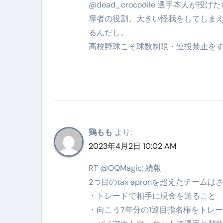
@dead_crocodile 選手本
【アシストステッパー】ハンド
導者の役割。大きい怪我をしてしま
【2026年最新保存版】エア
るんだし。
高校野球こそ球数制限・連投禁止を
コロナウイルス完全解説ガイド 
「3秒で整う、新しい栄養補給」
クリスマスの魔法で、心と未
磁気ネックレスは「首に着ける
【最新】手袋の選び方 完全ガ
鶏もも
より:
2023年4月2日 10:02 AM
電気カミソリ完全ガイド｜深剃
RT @OQMagic: 続報
補聴器の選び方 完全ガイド｜
2つ目のtax apronを超えたチー
失敗しない「爪切り」完全ガイ
・トレードで相手に現金を送ること
失敗しない「カニ」完全ガイド
・向こう7年分の1巡目指名権をトレ