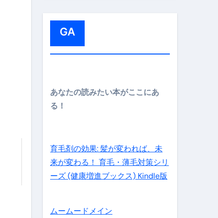
:
GA
メイン】
あなたの読みたい本がここにあ
る！
の先さらに貧しくなります。【 竹花貴騎 切り抜き 会社員 
育毛剤の効果: 髪が変われば、未
来が変わる！ 育毛・薄毛対策シリ
ーズ (健康増進ブックス) Kindle版
ムームードメイン