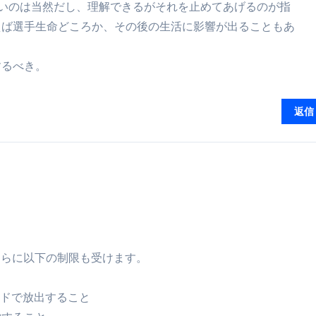
人が投げたいのは当然だし、理解できるがそれを止めてあげるのが指
ル付き・筋力アシスト・ツイスト・天然木まで徹底分類！室内で
えば選手生命どころか、その後の生活に影響が出ることもあ
トリ超新春セール＆セット割完全攻略ガイド｜海外・国内旅行を
するべき。
― 正しく知ることが、最大の感染対策になる ―
 飲むミスト（IN MIST）とは何か──「飲む」という行為を
返信
来を彩る方法――「ただのイベント」を一生の思い出に変える
だけ」じゃない。日常の“重だるさ”を軽くする選択肢
イド｜スマホ対応・防寒・撥水・作業用（ニトリル/ビニール）
り・肌へのやさしさ・防水・充電方式まで失敗しない選び方
集音器との違い・タイプ別比較・価格の考え方・失敗しないチェ
ムはさらに以下の制限も受けます。
ド：高級クリッパー・ニッパー・電動まで、硬い爪／巻き爪／
：ズワイ・タラバ・ポーション・カット済みの選び方と、年末年始
ードで放出すること