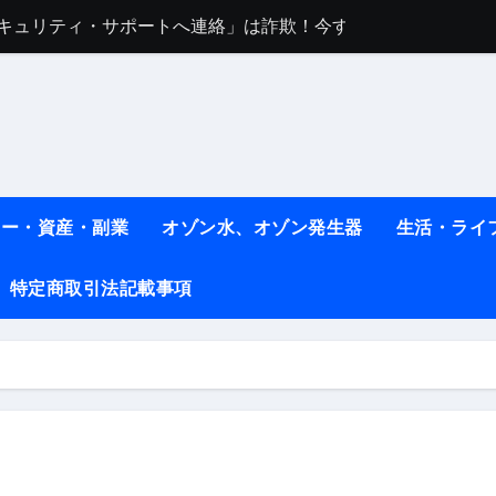
sセキュリティ・サポートへ連絡」は詐欺！今すぐ閉じる対処法
任は地震か施設側か？被害者への補償や損害賠償をわかりやす
ト #料理 #レシピ
ット】朝に食べるだけで痩せ体質になるタンパク質3選！
薬はコレ！ #医療ダイエット
ネー・資産・副業
オゾン水、オゾン発生器
生活・ライ
#shots
特定商取引法記載事項
べ物7選 #ダイエット
痩せ本当に効果ある？ #エクササイズ
人生最後のダイエット、食事はこれからやりました！【あすけん
の考え方と実践方法を解説します【健康】
なしで2ヶ月で10kg減量した、私の痩せる9つの習慣 | レシピ