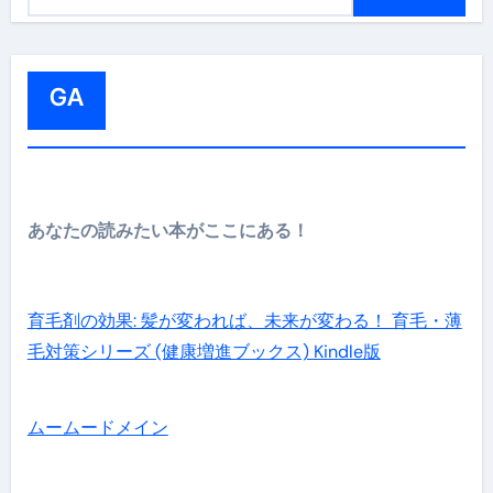
索
:
GA
あなたの読みたい本がここにある！
育毛剤の効果: 髪が変われば、未来が変わる！ 育毛・薄
毛対策シリーズ (健康増進ブックス) Kindle版
ムームードメイン