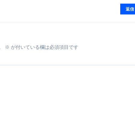
少しだけ甘くする、現代スイーツ文化のすべて ―
返信
。」防災意識を日常に変える地震対策ステッカー
。
※
が付いている欄は必須項目です