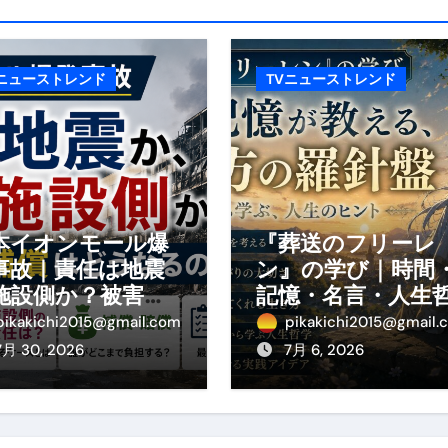
の真実
の？①【30秒でわかる効果まとめ】#アーモンド #ダイエット 
Vニューストレンド
TVニューストレンド
返済か、自己破産かひろゆきさんならどちらを選びますか？ #sh
康、ダイエットにとても重要な女性ホルモンと男性ホルモン
行っても返金されません
本イオンモール爆
『葬送のフリーレ
事故｜責任は地震
ン』の学び｜時間
めドメイン特集- ビジネスの信用を築く――そのすべての起点
施設側か？被害者
記憶・名言・人生
の補償や損害賠償
学から読み解く生
2026 完全攻略ガイド 今こそ買い時！ゲーミングPC・高性能BT
pikakichi2015@gmail.com
pikakichi2015@gmail.
わかりやすく解説
方
7月 30, 2026
7月 6, 2026
時代へ Pebblebee × iMazing で完成する「究極のス
マホ代。 BB.exciteモバイル「Fitプラン」完全ガイド
る」に変わる30日間 ― 科学的メソッドで英語脳を作る完全