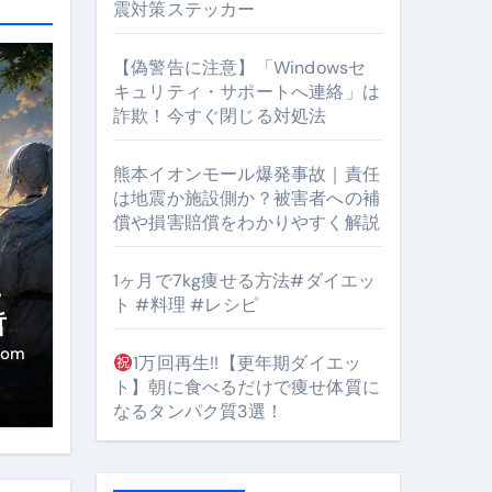
震対策ステッカー
【偽警告に注意】「Windowsセ
#筋トレ #美容 #健康 #雑学 #ナレーター #小林将大
キュリティ・サポートへ連絡」は
詐欺！今すぐ閉じる対処法
orts
熊本イオンモール爆発事故｜責任
は地震か施設側か？被害者への補
償や損害賠償をわかりやすく解説
1ヶ月で7kg痩せる方法#ダイエッ
・
ト #料理 #レシピ
となるのが独自ドメイン
哲
き
Oを最安で手に入れる方法
com
1万回再生!!【更年期ダイエッ
ト】朝に食べるだけで痩せ体質に
マホ防衛システム」完全ガイド
なるタンパク質3選！
ガイド