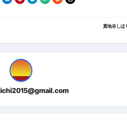
金前の売上をすぐに現金で受け取る方法
可能な資金調達法3選！#shorts
リスクが高い #shorts
貫地谷しほ
量の「33000円」になる！
セルフバックの全貌！危険回避と安全な稼ぎ方を徹底解説
に695万円も投資してる営業39歳サラリーマン【2025年10月3
合ってありますか？#Shorts
い！初心者でも成果を出す電話の仕方はコレ！
kichi2015@gmail.com
すすめの資金調達4選
なこと7選
4選#Shorts
エット