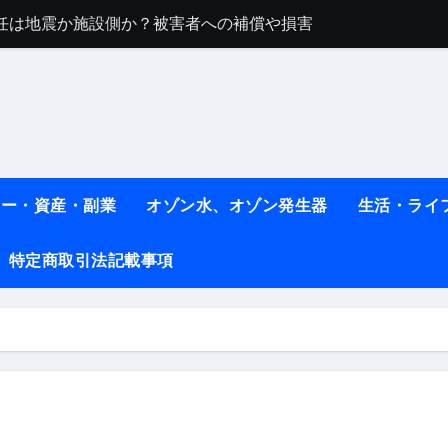
任は地震か施設側か？被害者への補償や損害賠償をわかりやす
ト #料理 #レシピ
ット】朝に食べるだけで痩せ体質になるタンパク質3選！
薬はコレ！ #医療ダイエット
#shots
ネー・資産・副業
オゾン水、オゾン発生器
生活・ライ
べ物7選 #ダイエット
特定商取引法記載事項
痩せ本当に効果ある？ #エクササイズ
人生最後のダイエット、食事はこれからやりました！【あすけん
の考え方と実践方法を解説します【健康】
なしで2ヶ月で10kg減量した、私の痩せる9つの習慣 | レシピ
時間・記憶・名言・人生哲学から読み解く生き方