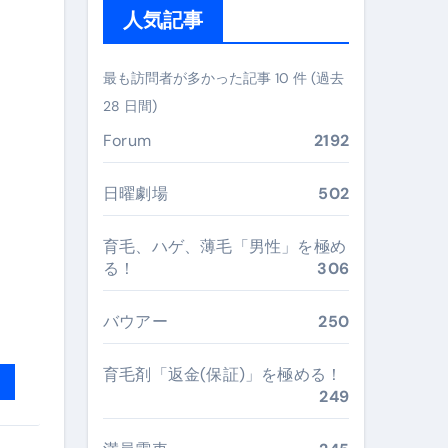
人気記事
ぶ”実践大全
Peach／FDA／ソラシドエアを目的別に選ぶコツと、失敗し
最も訪問者が多かった記事 10 件 (過去
28 日間)
る。いま選ばれている新定番ドメイン
Forum
2192
 #美容 #健康 #雑学 #ナレーター #小林将大
#美容 #健康 #雑学 #ナレーター #小林将大
日曜劇場
502
 #美容 #健康 #雑学 #ナレーター #小林将大
育毛、ハゲ、薄毛「男性」を極め
る！
306
バウアー
250
おすすめ・選び方・洗い方・Q&Aまで
育毛剤「返金(保証)」を極める！
あなたの寝室に最適解を出す快眠ガイド
249
“足腰と体幹”を育てる選び方＆続け方ガイド