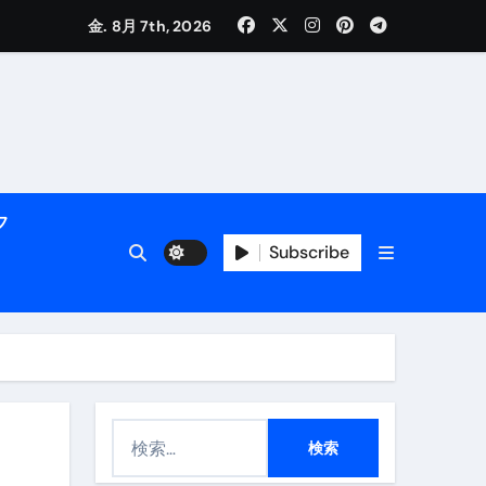
く解説
金. 8月 7th, 2026
フ
Subscribe
活用術】
付き | ダイエット中の食事
検
索