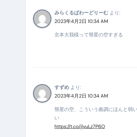
【2026年最新保存版】エア
みらくるぱわーどりーむ
より:
コロナウイルス完全解説ガイド 
2023年4月2日 10:34 AM
「3秒で整う、新しい栄養補給」
京本大我様って彗星の空すぎる
クリスマスの魔法で、心と未
磁気ネックレスは「首に着ける
【最新】手袋の選び方 完全ガ
電気カミソリ完全ガイド｜深剃
すずめ
より:
補聴器の選び方 完全ガイド｜
2023年4月2日 10:34 AM
失敗しない「爪切り」完全ガイ
彗星の空、こういう曲調にほんと弱い
失敗しない「カニ」完全ガイド
い
https://t.co/jlvuLz7P6O
松前漬とは何か──北海道の海と