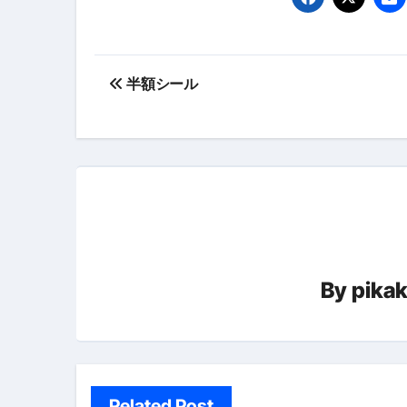
【PR】フリーランス必見！入
【2023年最新】金融ブラックでも
投
個人事業主は銀行から融資を受けると
半額シール
稿
【誰でも出来る】3万円が10％増
ナ
【即金】3時間で5万円稼ぐ
ビ
【超高騰】爆上がりしたビットコイン
ゲ
Q：借りた借金を返さなくていい場
ー
【必見】もう営業電話は怖くな
By
pika
シ
フリーランス・個人事業主にお
ョ
自己破産中に絶対にしてはダメ
ン
自己破産にまつわるよくある勘違い
Related Post
体脂肪が落ちる朝食3選 #ダイ