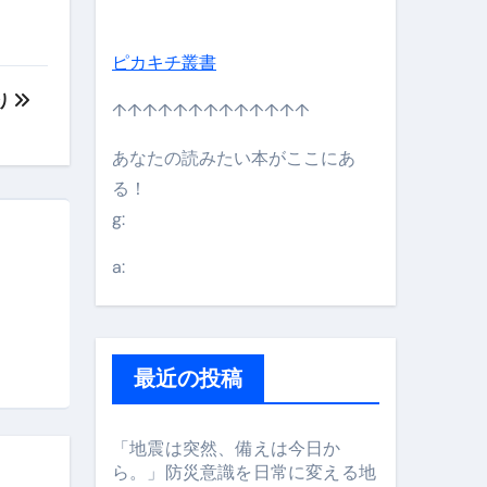
ピカキチ叢書
り
↑↑↑↑↑↑↑↑↑↑↑↑↑
あなたの読みたい本がここにあ
る！
g:
日】 #bitcoin #全財産 #暗号資産
a:
最近の投稿
「地震は突然、備えは今日か
ら。」防災意識を日常に変える地