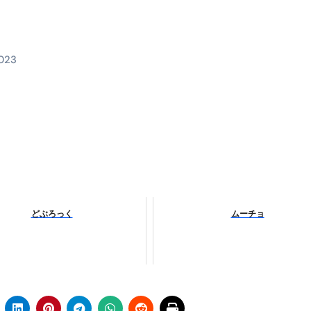
料査定は危険？情報収集との関係と見分け方を解説
係｜最新観測データと前兆現象を徹底解説【2026】
2023
地震の関連性は？
RIGHT」取り扱い開始＆リリース記念キャンペーン【ムームード
コイン」がもらえる超お得アプリ
かかるのか？勘定科目・仕訳・申告書記載方法
これが日本が残念な国になった理由です。国民は●●をしないとこ
00円を妄想シナリオ検証してみた！ズボラ株投資
どぶろっく
ムーチョ
】一覧※YouTubeブログSNS共通
実に取り組むべき！ #shorts
っかからないための方法 #投資詐欺 #詐欺 #弁護士 #法律