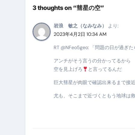
3 thoughts on “彗星の空”
【海外ツアー完全ガイド】アジア
新春スペシャルセール完全ガイド
岩浪 敏之（なみなみ）
より:
【ムームードメイン】 【.sit
2023年4月2日 10:34 AM
梅干しを毎日食べたらどうなるの？
RT @NFeo5geo: 「問題の日が
ブルーベリーを毎日食べたらどう
アンチがそう言うの分かってるから
空を見上げろ
と言ってるんだ
バナナを毎日食べたらどうなるの？
筋トレせずにプロテインを飲み続
巨大彗星が肉眼で確認出来るまで接
ドメイン取得からホームページ
尤も、そこまで近づくともう地球は救
かいまき（掻巻き）超完全ガイ
【最新版】掛け布団の選び方“
【アシストステッパー】ハンド