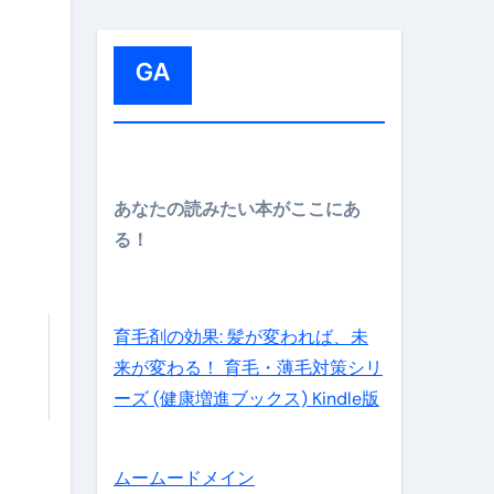
:
GA
メイン】
あなたの読みたい本がここにあ
る！
の先さらに貧しくなります。【 竹花貴騎 切り抜き 会社員 
育毛剤の効果: 髪が変われば、未
来が変わる！ 育毛・薄毛対策シリ
ーズ (健康増進ブックス) Kindle版
ムームードメイン