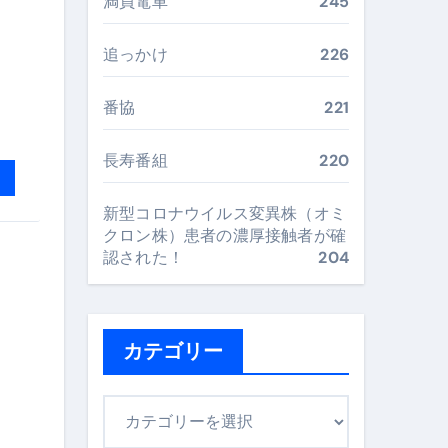
満員電車
245
最安値で実現する究極の旅術
追っかけ
226
再定義する新しいサプリ体験
番協
221
完全ガイドブック
長寿番組
220
新型コロナウイルス変異株（オミ
まで目的別に失敗しない
クロン株）患者の濃厚接触者が確
認された！
204
ックリスト（高齢者にも）
飛び散り対策の選び方
カテゴリー
に“満足度MAX”で食べるコツ
カ
テ