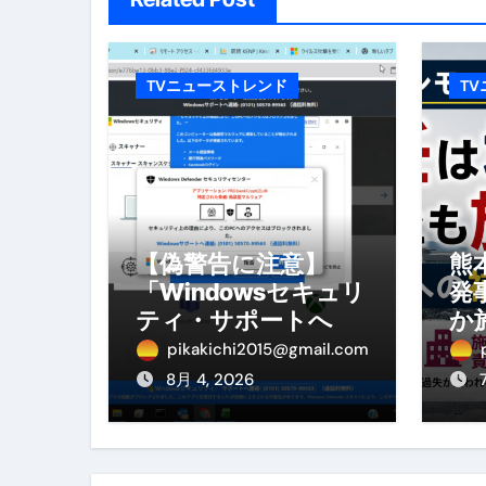
No.102 9割が勘違い 自己破産
アーモンドを毎日食べたらどうなる
TVニューストレンド
T
【ひろゆき】借金1億円あります 
セラピストのための！美容、健
弁護士解説【詐欺被害】警察に
5キロ痩せる簡単な方法
【偽警告に注意】
熊
「Windowsセキュリ
発
ムームードメイン 2月のおすす
ティ・サポートへ連
か
絡」は詐欺！今すぐ
へ
FRONTIER スーパーセール
pikakichi2015@gmail.com
閉じる対処法
を
8月 4, 2026
なくす不安と消える恐怖をゼロにする
使った分だけ支払う、いちばん賢いス
英語が「聞こえる・分かる・話せ