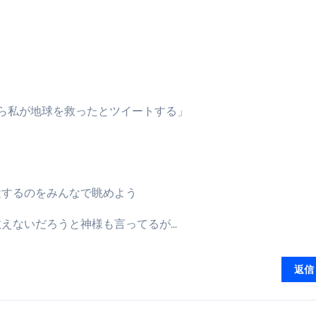
最安1万円台＆ハワイ朝食付き割引まで網羅 ― “失敗せずに選
：国内航空券＋ホテルが“セット割”で最安級！ スカイマーク／
e】今注目のドメインをご紹介
何をするサイトか”が一目で伝わ
①【30秒でわかる効果まとめ】#梅干し #ダイエット #筋トレ
過ぎたら私が地球を救ったとツイートする」
なるの？②【30秒でわかる効果まとめ】#ダイエット #筋トレ 
①【30秒でわかる効果まとめ】#バナナ #ダイエット #筋トレ
けたらどうなるのか？ #ダイエット #プロテイン #痩せる
近するのをみんなで眺めよう
完成まで。ムームードメインなら“全部まとめて”安心スタート
えないだろうと神様も言ってるが…
ド｜“着る布団”で肩・首・足元の冷えを根こそぎ防ぐ！素材別
返信
完全攻略”｜シンサレート・羽毛・人工羽毛・調温・吸湿発熱…
ル付き・筋力アシスト・ツイスト・天然木まで徹底分類！室内で