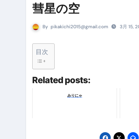
彗星の空
リサイクル業者の無料回収・無
山梨県震度6弱と富士山噴火の関
By
pikakichi2015@gmail.com
3月 15, 
青森県震度6とベネゼエラM7級
Cookie同意管理ツール「ST
目次
金融ブラックでも毎日「ビット
【輸入消費税】輸入に消費税は
Related posts:
この動画は国にすぐ消されます。
意外にありえる？日経平均400
みりにゃ
アフィリエイト【稼げるキーワード
【必見】融資受けるなら”コレ”を確
弁護士が教える「投資詐欺」に引