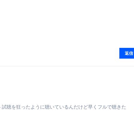
トリ超新春セール＆セット割完全攻略ガイド｜海外・国内旅行を
― 正しく知ることが、最大の感染対策になる ―
 飲むミスト（IN MIST）とは何か──「飲む」という行為を
来を彩る方法――「ただのイベント」を一生の思い出に変える
返信
だけ」じゃない。日常の“重だるさ”を軽くする選択肢
イド｜スマホ対応・防寒・撥水・作業用（ニトリル/ビニール）
り・肌へのやさしさ・防水・充電方式まで失敗しない選び方
集音器との違い・タイプ別比較・価格の考え方・失敗しないチェ
ド：高級クリッパー・ニッパー・電動まで、硬い爪／巻き爪／
 試聴を狂ったように聴いているんだけど早くフルで聴きた
：ズワイ・タラバ・ポーション・カット済みの選び方と、年末年始
暮らしが生んだ“完成された保存食文化”