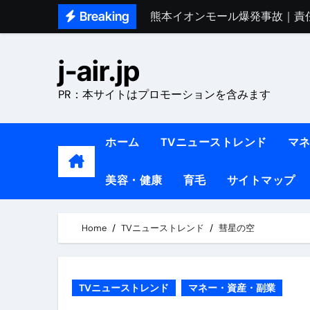
Skip
Breaking
熊本イオンモール爆発事故｜責
to
1ヶ月で7kg痩せる方法#ダイエッ
content
j-air.jp
1万回再生!!【更年期ダイエ
PR：本サイトはプロモーションを含みます
【医者が教える】本当に痩せる
中町綾が2週間で3.5kg痩せた方法 
ホーム
TVニューストレンド
マ
【医者が解説】食べたら痩せる食
美容・健康
育毛
サイトマップ
【医者が解説】このふくらはぎ
【ダイエット迷子必見】38歳
Home
TVニューストレンド
彗星の空
【美容】ダイエットに対する私
【1日ダイエットルーティン】運動
TVニューストレンド
マネー・資産・副業
『葬送のフリーレン』の学び｜