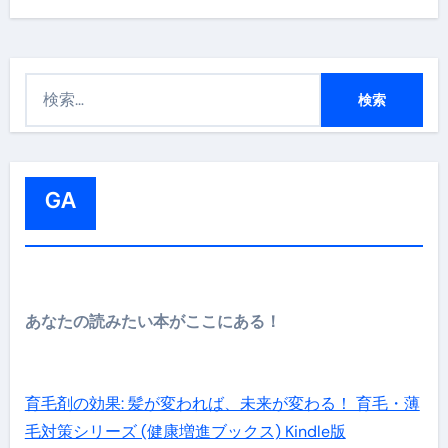
検
索
:
GA
あなたの読みたい本がここにある！
育毛剤の効果: 髪が変われば、未来が変わる！ 育毛・薄
毛対策シリーズ (健康増進ブックス) Kindle版