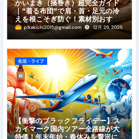
かいまき（掻巻き）超完全ガイド
｜“着る布団”で肩・首・足元の冷
えを根こそぎ防ぐ！素材別おすす
め・選び方・洗い方・Q&Aまで
pikakichi2015@gmail.com
12月 29, 2025
生活・ライフ
【衝撃のブラックフライデー】ス
カイマーク国内ツアー全路線が大
特価！年末年始・春休みを贅沢に