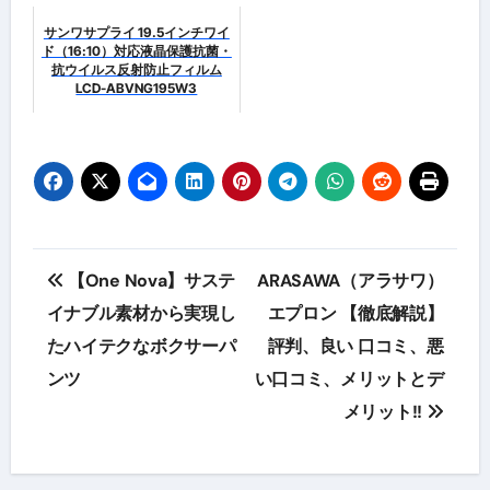
サンワサプライ 19.5インチワイ
ド（16:10）対応液晶保護抗菌・
抗ウイルス反射防止フィルム
LCD-ABVNG195W3
投
【One Nova】サステ
ARASAWA（アラサワ）
稿
イナブル素材から実現し
エプロン 【徹底解説】
たハイテクなボクサーパ
評判、良い 口コミ、悪
ナ
ンツ
い口コミ、メリットとデ
ビ
メリット!!
ゲ