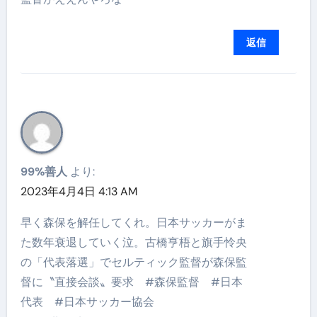
返信
99%善人
より:
2023年4月4日 4:13 AM
早く森保を解任してくれ。日本サッカーがま
た数年衰退していく泣。古橋亨梧と旗手怜央
の「代表落選」でセルティック監督が森保監
督に〝直接会談〟要求 #森保監督 #日本
代表 #日本サッカー協会