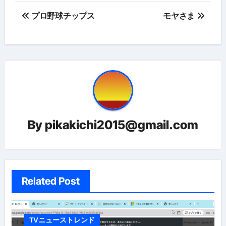
投
プロ野球チップス
モヤさま
稿
ナ
ビ
ゲ
ー
By
pikakichi2015@gmail.com
シ
ョ
ン
Related Post
TVニューストレンド