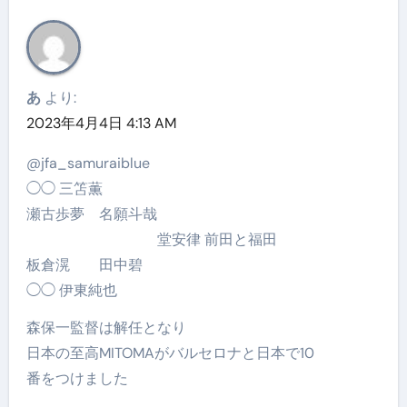
あ
より:
2023年4月4日 4:13 AM
@jfa_samuraiblue
◯◯ 三笘薫
瀬古歩夢 名願斗哉
堂安律 前田と福田
板倉滉 田中碧
◯◯ 伊東純也
森保一監督は解任となり
日本の至高MITOMAがバルセロナと日本で10
番をつけました