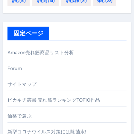
育毛
(19)
育毛剤
(74)
育毛効果
(21)
薄毛
(22)
固定ページ
Amazon売れ筋商品リスト分析
Forum
サイトマップ
ピカキチ叢書 売れ筋ランキングTOP10作品
価格で選ぶ
新型コロナウイルス対策には除菌水!