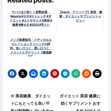
Related posts:
ヤバイほど効く！姿勢改善
【iHerb アイハーブ】美容・健
#shorts #ヨガ #ストレッチ #ダ
康・ダイエットサプリメント レ
イエット #エクササイズ #美容 #
ビュー
健康 #痩せる #2022 #宅トレ
メンズ医療脱毛・メディカルエ
ピレーションクリニックの評
判、良い 口コミ、悪い口コミ、
メリットとデメリット【徹底解
説】
投
美容健康、ダイエッ
ダイエット 美容 健康に
稿
トにもとっても良い
効くサプリメント おす
私が毎朝飲んでいるモー
すめ TOP 3