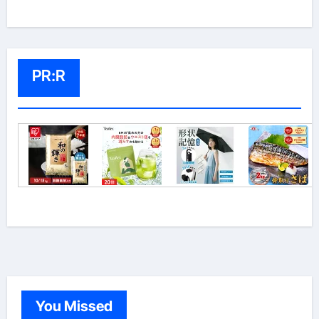
PR:R
You Missed