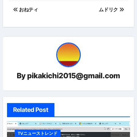
投
おねティ
ムドリク
稿
ナ
ビ
ゲ
ー
By
pikakichi2015@gmail.com
シ
ョ
ン
Related Post
TVニューストレンド