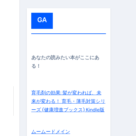
:
GA
メイン】
あなたの読みたい本がここにあ
る！
の先さらに貧しくなります。【 竹花貴騎 切り抜き 会社員 
育毛剤の効果: 髪が変われば、未
来が変わる！ 育毛・薄毛対策シリ
ーズ (健康増進ブックス) Kindle版
ムームードメイン