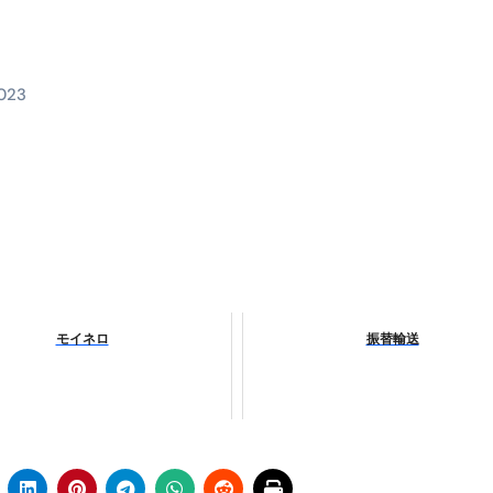
料査定は危険？情報収集との関係と見分け方を解説
係｜最新観測データと前兆現象を徹底解説【2026】
2023
地震の関連性は？
RIGHT」取り扱い開始＆リリース記念キャンペーン【ムームード
コイン」がもらえる超お得アプリ
かかるのか？勘定科目・仕訳・申告書記載方法
これが日本が残念な国になった理由です。国民は●●をしないとこ
00円を妄想シナリオ検証してみた！ズボラ株投資
モイネロ
振替輸送
】一覧※YouTubeブログSNS共通
実に取り組むべき！ #shorts
っかからないための方法 #投資詐欺 #詐欺 #弁護士 #法律