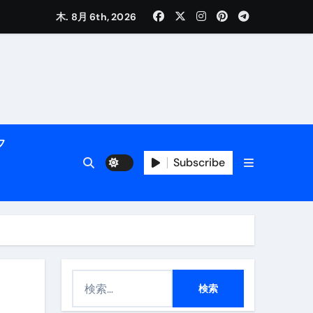
く解説
木. 8月 6th, 2026
フ
Subscribe
活用術】
付き | ダイエット中の食事
検
索