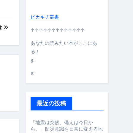
ピカキチ叢書
よ
↑↑↑↑↑↑↑↑↑↑↑↑↑
あなたの読みたい本がここにあ
る！
g:
日】 #bitcoin #全財産 #暗号資産
a:
最近の投稿
「地震は突然、備えは今日か
ら。」防災意識を日常に変える地