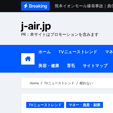
Skip
Breaking
熊本イオンモール爆発事故｜責
to
1ヶ月で7kg痩せる方法#ダイエッ
content
j-air.jp
1万回再生!!【更年期ダイエ
PR：本サイトはプロモーションを含みます
【医者が教える】本当に痩せる
中町綾が2週間で3.5kg痩せた方法 
ホーム
TVニューストレンド
マ
【医者が解説】食べたら痩せる食
美容・健康
育毛
サイトマップ
【医者が解説】このふくらはぎ
【ダイエット迷子必見】38歳
Home
TVニューストレンド
眠れない
【美容】ダイエットに対する私
【1日ダイエットルーティン】運動
TVニューストレンド
マネー・資産・副業
『葬送のフリーレン』の学び｜