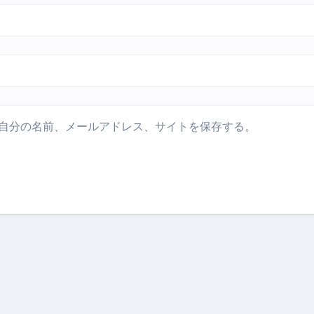
トリ超新春セール＆セット割完全攻略ガイド｜海外・国内旅行を
― 正しく知ることが、最大の感染対策になる ―
 飲むミスト（IN MIST）とは何か──「飲む」という行為を
来を彩る方法――「ただのイベント」を一生の思い出に変える
自分の名前、メールアドレス、サイトを保存する。
だけ」じゃない。日常の“重だるさ”を軽くする選択肢
イド｜スマホ対応・防寒・撥水・作業用（ニトリル/ビニール）
り・肌へのやさしさ・防水・充電方式まで失敗しない選び方
集音器との違い・タイプ別比較・価格の考え方・失敗しないチェ
ド：高級クリッパー・ニッパー・電動まで、硬い爪／巻き爪／
：ズワイ・タラバ・ポーション・カット済みの選び方と、年末年始
暮らしが生んだ“完成された保存食文化”