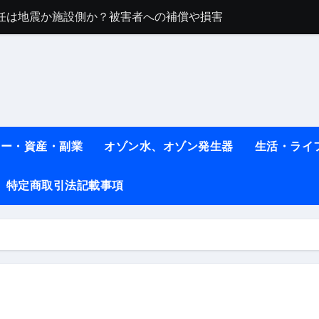
任は地震か施設側か？被害者への補償や損害賠償をわかりやす
ト #料理 #レシピ
ット】朝に食べるだけで痩せ体質になるタンパク質3選！
薬はコレ！ #医療ダイエット
#shots
ネー・資産・副業
オゾン水、オゾン発生器
生活・ライ
べ物7選 #ダイエット
特定商取引法記載事項
痩せ本当に効果ある？ #エクササイズ
人生最後のダイエット、食事はこれからやりました！【あすけん
の考え方と実践方法を解説します【健康】
なしで2ヶ月で10kg減量した、私の痩せる9つの習慣 | レシピ
時間・記憶・名言・人生哲学から読み解く生き方