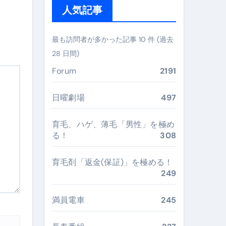
人気記事
ぶ”実践大全
Peach／FDA／ソラシドエアを目的別に選ぶコツと、失敗し
最も訪問者が多かった記事 10 件 (過去
28 日間)
る。いま選ばれている新定番ドメイン
Forum
2191
 #美容 #健康 #雑学 #ナレーター #小林将大
#美容 #健康 #雑学 #ナレーター #小林将大
日曜劇場
497
 #美容 #健康 #雑学 #ナレーター #小林将大
育毛、ハゲ、薄毛「男性」を極め
る！
308
育毛剤「返金(保証)」を極める！
249
おすすめ・選び方・洗い方・Q&Aまで
あなたの寝室に最適解を出す快眠ガイド
満員電車
245
“足腰と体幹”を育てる選び方＆続け方ガイド