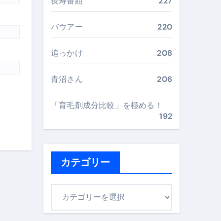
長寿番組
227
最安値で実現する究極の旅術
バウアー
220
再定義する新しいサプリ体験
追っかけ
208
完全ガイドブック
青沼さん
206
「育毛剤成分比較」を極める！
まで目的別に失敗しない
192
ックリスト（高齢者にも）
カテゴリー
飛び散り対策の選び方
に“満足度MAX”で食べるコツ
カ
テ
ゴ