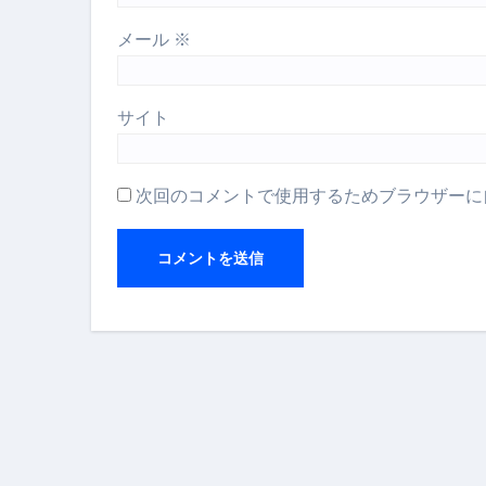
【2026年最新保存版】エア
メール
※
コロナウイルス完全解説ガイド 
「3秒で整う、新しい栄養補給」
サイト
クリスマスの魔法で、心と未
次回のコメントで使用するためブラウザーに
磁気ネックレスは「首に着ける
【最新】手袋の選び方 完全ガ
電気カミソリ完全ガイド｜深剃
補聴器の選び方 完全ガイド｜
失敗しない「爪切り」完全ガイ
失敗しない「カニ」完全ガイド
松前漬とは何か──北海道の海と