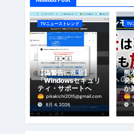
No.102 9割が勘違い 自己破産
アーモンドを毎日食べたらどうなる
TVニューストレンド
T
【ひろゆき】借金1億円あります 
セラピストのための！美容、健
弁護士解説【詐欺被害】警察に
5キロ痩せる簡単な方法
【偽警告に注意】
熊
「Windowsセキュリ
発
ムームードメイン 2月のおすす
ティ・サポートへ連
か
絡」は詐欺！今すぐ
へ
FRONTIER スーパーセール
pikakichi2015@gmail.com
閉じる対処法
を
8月 4, 2026
なくす不安と消える恐怖をゼロにする
使った分だけ支払う、いちばん賢いス
英語が「聞こえる・分かる・話せ