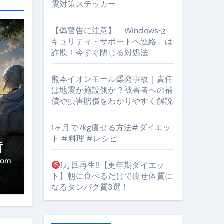
震対策ステッカー
【偽警告に注意】「Windowsセ
#筋トレ #美容 #健康 #雑学 #ナレーター #小林将大
キュリティ・サポートへ連絡」は
詐欺！今すぐ閉じる対処法
orts
熊本イオンモール爆発事故｜責任
は地震か施設側か？被害者への補
償や損害賠償をわかりやすく解説
1ヶ月で7kg痩せる方法#ダイエッ
・
ト #料理 #レシピ
となるのが独自ドメイン
哲
き
Oを最安で手に入れる方法
com
1万回再生!!【更年期ダイエッ
ト】朝に食べるだけで痩せ体質に
マホ防衛システム」完全ガイド
なるタンパク質3選！
ガイド