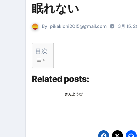
眠れない
リサイクル業者の無料回収・無
山梨県震度6弱と富士山噴火の関
By
pikakichi2015@gmail.com
3月 15, 
青森県震度6とベネゼエラM7級
Cookie同意管理ツール「ST
目次
金融ブラックでも毎日「ビット
【輸入消費税】輸入に消費税は
Related posts:
この動画は国にすぐ消されます。
意外にありえる？日経平均400
きんようび
アフィリエイト【稼げるキーワード
【必見】融資受けるなら”コレ”を確
弁護士が教える「投資詐欺」に引