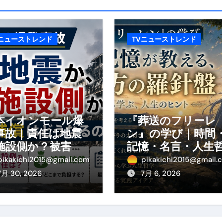
の真実
の？①【30秒でわかる効果まとめ】#アーモンド #ダイエット 
Vニューストレンド
TVニューストレンド
返済か、自己破産かひろゆきさんならどちらを選びますか？ #sh
康、ダイエットにとても重要な女性ホルモンと男性ホルモン
行っても返金されません
本イオンモール爆
『葬送のフリーレ
事故｜責任は地震
ン』の学び｜時間
めドメイン特集- ビジネスの信用を築く――そのすべての起点
施設側か？被害者
記憶・名言・人生
の補償や損害賠償
学から読み解く生
2026 完全攻略ガイド 今こそ買い時！ゲーミングPC・高性能BT
pikakichi2015@gmail.com
pikakichi2015@gmail.
わかりやすく解説
方
7月 30, 2026
7月 6, 2026
時代へ Pebblebee × iMazing で完成する「究極のス
マホ代。 BB.exciteモバイル「Fitプラン」完全ガイド
る」に変わる30日間 ― 科学的メソッドで英語脳を作る完全