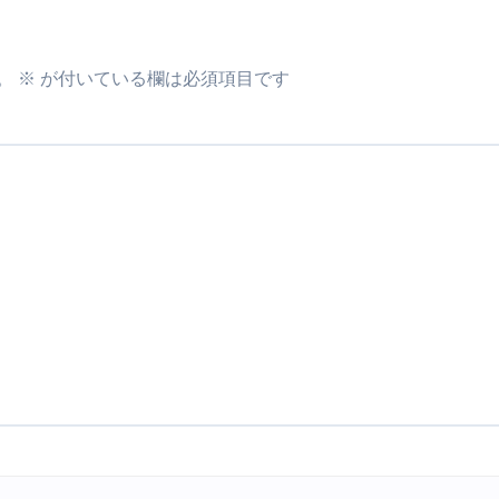
最安1万円台＆ハワイ朝食付き割引まで網羅 ― “失敗せずに選
。
※
が付いている欄は必須項目です
：国内航空券＋ホテルが“セット割”で最安級！ スカイマーク／
e】今注目のドメインをご紹介
何をするサイトか”が一目で伝わ
①【30秒でわかる効果まとめ】#梅干し #ダイエット #筋トレ
なるの？②【30秒でわかる効果まとめ】#ダイエット #筋トレ 
①【30秒でわかる効果まとめ】#バナナ #ダイエット #筋トレ
けたらどうなるのか？ #ダイエット #プロテイン #痩せる
完成まで。ムームードメインなら“全部まとめて”安心スタート
ド｜“着る布団”で肩・首・足元の冷えを根こそぎ防ぐ！素材別
完全攻略”｜シンサレート・羽毛・人工羽毛・調温・吸湿発熱…
ル付き・筋力アシスト・ツイスト・天然木まで徹底分類！室内で