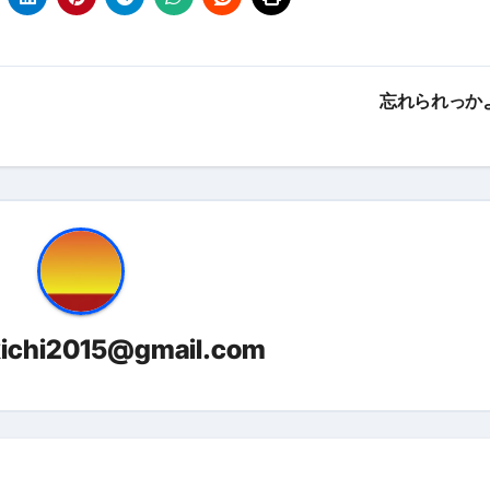
金前の売上をすぐに現金で受け取る方法
可能な資金調達法3選！#shorts
リスクが高い #shorts
忘れられっか
量の「33000円」になる！
セルフバックの全貌！危険回避と安全な稼ぎ方を徹底解説
に695万円も投資してる営業39歳サラリーマン【2025年10月3
合ってありますか？#Shorts
い！初心者でも成果を出す電話の仕方はコレ！
kichi2015@gmail.com
すすめの資金調達4選
なこと7選
4選#Shorts
エット