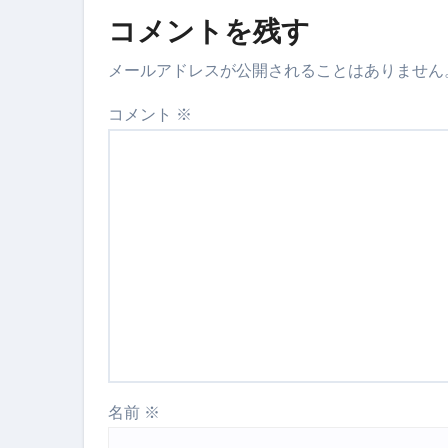
コメントを残す
【海外ツアー完全ガイド】アジア
メールアドレスが公開されることはありません
新春スペシャルセール完全ガイド
【ムームードメイン】 【.sit
コメント
※
梅干しを毎日食べたらどうなるの？
ブルーベリーを毎日食べたらどう
バナナを毎日食べたらどうなるの？
筋トレせずにプロテインを飲み続
ドメイン取得からホームページ
かいまき（掻巻き）超完全ガイ
【最新版】掛け布団の選び方“
名前
※
【アシストステッパー】ハンド