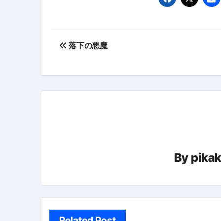
【PR】フリーランス必見！入
【2023年最新】金融ブラックでも
投
個人事業主は銀行から融資を受けると
落下の悪魔
稿
【誰でも出来る】3万円が10％増
ナ
【即金】3時間で5万円稼ぐ
ビ
【超高騰】爆上がりしたビットコイン
ゲ
Q：借りた借金を返さなくていい場
ー
【必見】もう営業電話は怖くな
By
pika
シ
フリーランス・個人事業主にお
ョ
自己破産中に絶対にしてはダメ
ン
自己破産にまつわるよくある勘違い
Related Post
体脂肪が落ちる朝食3選 #ダイ