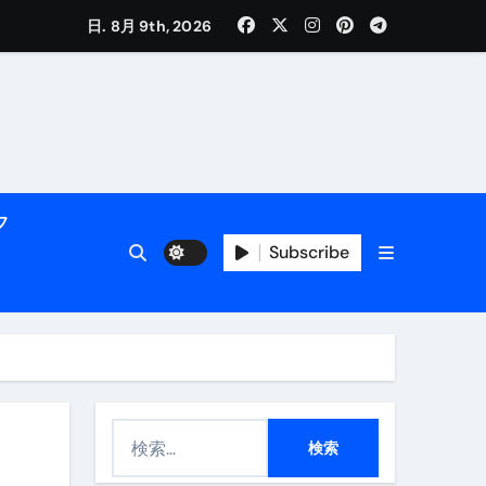
日. 8月 9th, 2026
く解説
フ
Subscribe
活用術】
検
付き | ダイエット中の食事
索