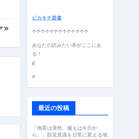
ピカキチ叢書
ア
↑↑↑↑↑↑↑↑↑↑↑↑↑
あなたの読みたい本がここにあ
る！
g:
日】 #bitcoin #全財産 #暗号資産
a:
最近の投稿
「地震は突然、備えは今日か
ら。」防災意識を日常に変える地