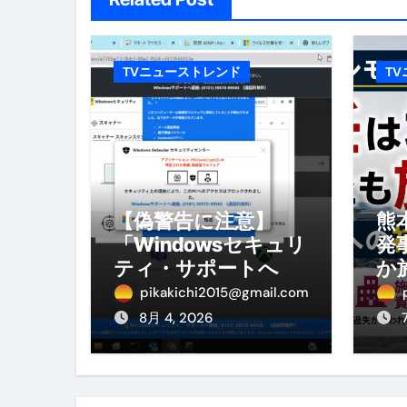
体脂肪が落ちる朝食3選 #ダイ
No.102 9割が勘違い 自己破産
TVニューストレンド
T
アーモンドを毎日食べたらどうなる
【ひろゆき】借金1億円あります 
セラピストのための！美容、健
弁護士解説【詐欺被害】警察に
【偽警告に注意】
熊
「Windowsセキュリ
発
5キロ痩せる簡単な方法
ティ・サポートへ連
か
ムームードメイン 2月のおすす
絡」は詐欺！今すぐ
へ
pikakichi2015@gmail.com
閉じる対処法
を
FRONTIER スーパーセール
8月 4, 2026
なくす不安と消える恐怖をゼロにする
使った分だけ支払う、いちばん賢いス