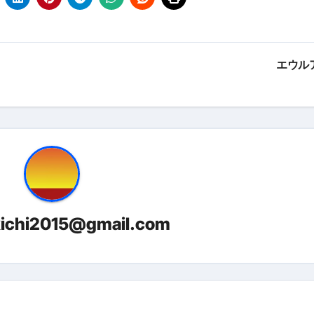
金前の売上をすぐに現金で受け取る方法
可能な資金調達法3選！#shorts
エウル
リスクが高い #shorts
量の「33000円」になる！
セルフバックの全貌！危険回避と安全な稼ぎ方を徹底解説
に695万円も投資してる営業39歳サラリーマン【2025年10月3
合ってありますか？#Shorts
kichi2015@gmail.com
い！初心者でも成果を出す電話の仕方はコレ！
すすめの資金調達4選
なこと7選
4選#Shorts