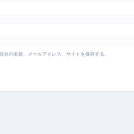
ル付き・筋力アシスト・ツイスト・天然木まで徹底分類！室内で
トリ超新春セール＆セット割完全攻略ガイド｜海外・国内旅行を
― 正しく知ることが、最大の感染対策になる ―
 飲むミスト（IN MIST）とは何か──「飲む」という行為を
来を彩る方法――「ただのイベント」を一生の思い出に変える
自分の名前、メールアドレス、サイトを保存する。
だけ」じゃない。日常の“重だるさ”を軽くする選択肢
イド｜スマホ対応・防寒・撥水・作業用（ニトリル/ビニール）
り・肌へのやさしさ・防水・充電方式まで失敗しない選び方
集音器との違い・タイプ別比較・価格の考え方・失敗しないチェ
ド：高級クリッパー・ニッパー・電動まで、硬い爪／巻き爪／
：ズワイ・タラバ・ポーション・カット済みの選び方と、年末年始