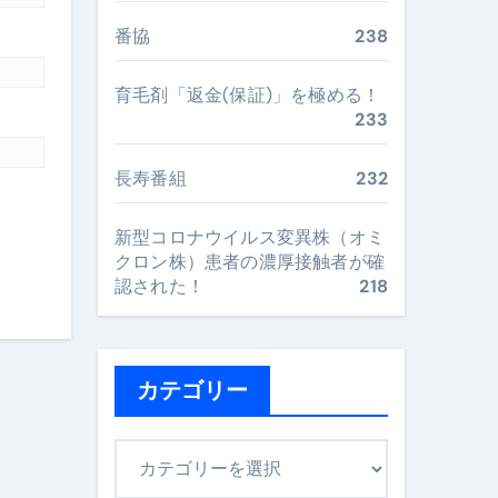
“足腰と体幹”を育てる選び方＆続け方ガイド
番協
238
最安値で実現する究極の旅術
育毛剤「返金(保証)」を極める！
233
再定義する新しいサプリ体験
長寿番組
232
完全ガイドブック
新型コロナウイルス変異株（オミ
クロン株）患者の濃厚接触者が確
まで目的別に失敗しない
認された！
218
ックリスト（高齢者にも）
カテゴリー
飛び散り対策の選び方
カ
に“満足度MAX”で食べるコツ
テ