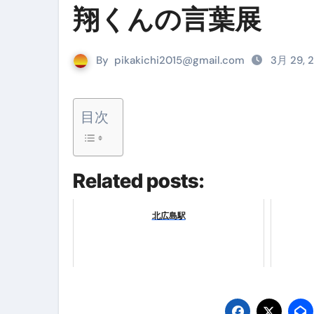
『葬送のフリーレン』の学び｜
翔くんの言葉展
リサイクル業者の無料回収・無
山梨県震度6弱と富士山噴火の関
By
pikakichi2015@gmail.com
3月 29, 
青森県震度6とベネゼエラM7級
Cookie同意管理ツール「ST
目次
金融ブラックでも毎日「ビット
【輸入消費税】輸入に消費税は
Related posts:
この動画は国にすぐ消されます。
北広島駅
意外にありえる？日経平均400
アフィリエイト【稼げるキーワード
【必見】融資受けるなら”コレ”を確
弁護士が教える「投資詐欺」に引