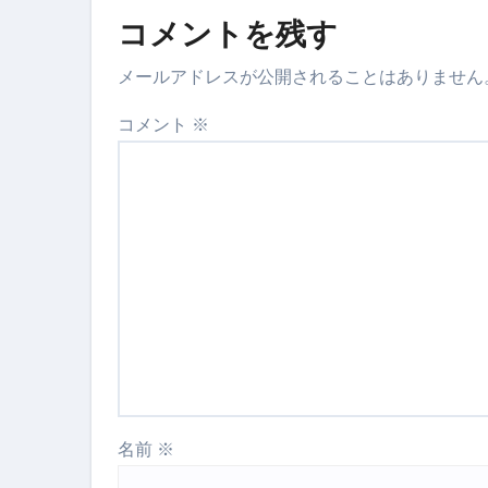
英語が「聞こえる・分かる・話せ
コメントを残す
【海外ツアー完全ガイド】アジア
メールアドレスが公開されることはありません
新春スペシャルセール完全ガイド
コメント
※
【ムームードメイン】 【.sit
梅干しを毎日食べたらどうなるの？
ブルーベリーを毎日食べたらどう
バナナを毎日食べたらどうなるの？
筋トレせずにプロテインを飲み続
ドメイン取得からホームページ
かいまき（掻巻き）超完全ガイ
名前
※
【最新版】掛け布団の選び方“