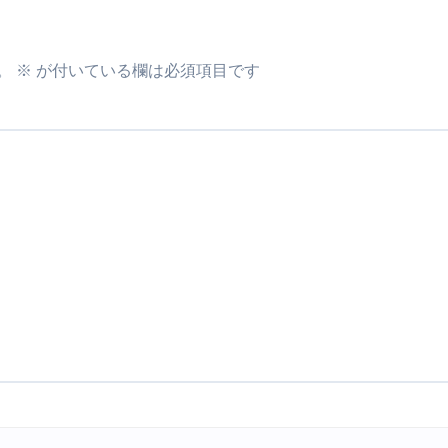
る」に変わる30日間 ― 科学的メソッドで英語脳を作る完全
最安1万円台＆ハワイ朝食付き割引まで網羅 ― “失敗せずに選
。
※
が付いている欄は必須項目です
：国内航空券＋ホテルが“セット割”で最安級！ スカイマーク／
e】今注目のドメインをご紹介
何をするサイトか”が一目で伝わ
①【30秒でわかる効果まとめ】#梅干し #ダイエット #筋トレ
なるの？②【30秒でわかる効果まとめ】#ダイエット #筋トレ 
①【30秒でわかる効果まとめ】#バナナ #ダイエット #筋トレ
けたらどうなるのか？ #ダイエット #プロテイン #痩せる
完成まで。ムームードメインなら“全部まとめて”安心スタート
ド｜“着る布団”で肩・首・足元の冷えを根こそぎ防ぐ！素材別
完全攻略”｜シンサレート・羽毛・人工羽毛・調温・吸湿発熱…