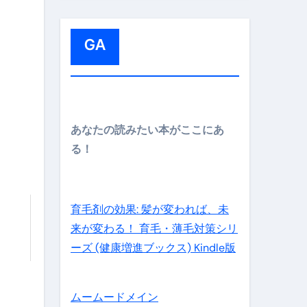
:
GA
メイン】
あなたの読みたい本がここにあ
る！
の先さらに貧しくなります。【 竹花貴騎 切り抜き 会社員 
育毛剤の効果: 髪が変われば、未
来が変わる！ 育毛・薄毛対策シリ
ーズ (健康増進ブックス) Kindle版
ムームードメイン