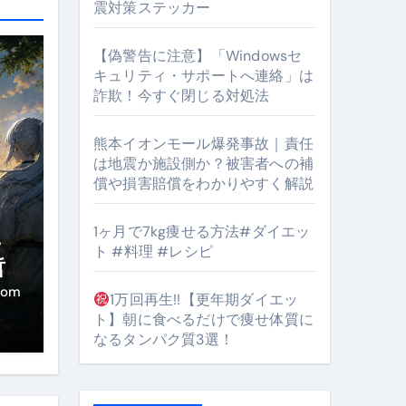
震対策ステッカー
【偽警告に注意】「Windowsセ
キュリティ・サポートへ連絡」は
詐欺！今すぐ閉じる対処法
#筋トレ #美容 #健康 #雑学 #ナレーター #小林将大
orts
熊本イオンモール爆発事故｜責任
は地震か施設側か？被害者への補
償や損害賠償をわかりやすく解説
1ヶ月で7kg痩せる方法#ダイエッ
・
ト #料理 #レシピ
哲
となるのが独自ドメイン
き
com
1万回再生!!【更年期ダイエッ
Oを最安で手に入れる方法
ト】朝に食べるだけで痩せ体質に
なるタンパク質3選！
マホ防衛システム」完全ガイド