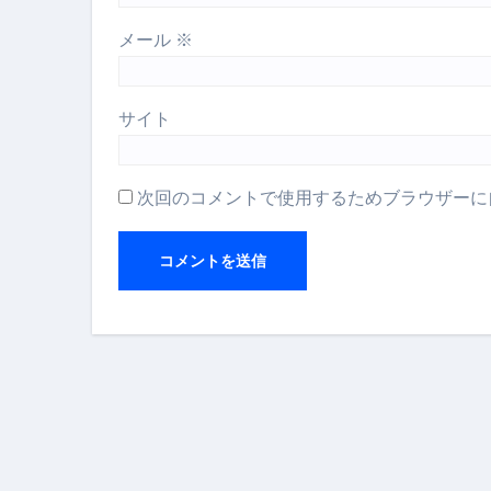
【アシストステッパー】ハンド
メール
※
【2026年最新保存版】エア
コロナウイルス完全解説ガイド 
サイト
「3秒で整う、新しい栄養補給」
クリスマスの魔法で、心と未
次回のコメントで使用するためブラウザーに
磁気ネックレスは「首に着ける
【最新】手袋の選び方 完全ガ
電気カミソリ完全ガイド｜深剃
補聴器の選び方 完全ガイド｜
失敗しない「爪切り」完全ガイ
失敗しない「カニ」完全ガイド