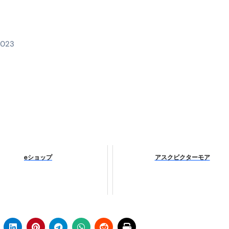
時間・記憶・名言・人生哲学から読み解く生き方
料査定は危険？情報収集との関係と見分け方を解説
係｜最新観測データと前兆現象を徹底解説【2026】
2023
地震の関連性は？
RIGHT」取り扱い開始＆リリース記念キャンペーン【ムームード
コイン」がもらえる超お得アプリ
かかるのか？勘定科目・仕訳・申告書記載方法
これが日本が残念な国になった理由です。国民は●●をしないとこ
eショップ
アスクビクターモア
00円を妄想シナリオ検証してみた！ズボラ株投資
】一覧※YouTubeブログSNS共通
実に取り組むべき！ #shorts
っかからないための方法 #投資詐欺 #詐欺 #弁護士 #法律