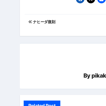
【PR】フリーランス必見！入
投
【2023年最新】金融ブラックでも
ナヒーダ復刻
稿
個人事業主は銀行から融資を受けると
ナ
【誰でも出来る】3万円が10％増
ビ
【即金】3時間で5万円稼ぐ
ゲ
【超高騰】爆上がりしたビットコイン
ー
Q：借りた借金を返さなくていい場
By
pika
【必見】もう営業電話は怖くな
シ
フリーランス・個人事業主にお
ョ
自己破産中に絶対にしてはダメ
ン
自己破産にまつわるよくある勘違い
Related Post