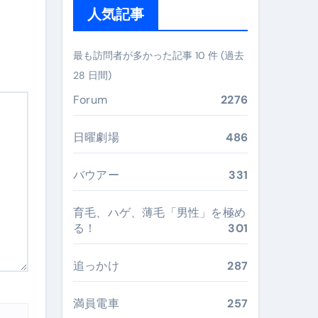
人気記事
ガイド
ぶ”実践大全
最も訪問者が多かった記事 10 件 (過去
Peach／FDA／ソラシドエアを目的別に選ぶコツと、失敗し
28 日間)
る。いま選ばれている新定番ドメイン
Forum
2276
 #美容 #健康 #雑学 #ナレーター #小林将大
日曜劇場
486
#美容 #健康 #雑学 #ナレーター #小林将大
バウアー
331
 #美容 #健康 #雑学 #ナレーター #小林将大
育毛、ハゲ、薄毛「男性」を極め
る！
301
追っかけ
287
おすすめ・選び方・洗い方・Q&Aまで
あなたの寝室に最適解を出す快眠ガイド
満員電車
257