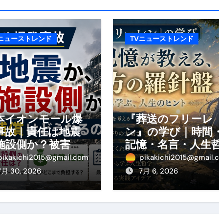
エット
の真実
Vニューストレンド
TVニューストレンド
の？①【30秒でわかる効果まとめ】#アーモンド #ダイエット 
返済か、自己破産かひろゆきさんならどちらを選びますか？ #sh
康、ダイエットにとても重要な女性ホルモンと男性ホルモン
行っても返金されません
本イオンモール爆
『葬送のフリーレ
事故｜責任は地震
ン』の学び｜時間
施設側か？被害者
記憶・名言・人生
めドメイン特集- ビジネスの信用を築く――そのすべての起点
の補償や損害賠償
学から読み解く生
pikakichi2015@gmail.com
pikakichi2015@gmail.
わかりやすく解説
方
2026 完全攻略ガイド 今こそ買い時！ゲーミングPC・高性能BT
7月 30, 2026
7月 6, 2026
時代へ Pebblebee × iMazing で完成する「究極のス
マホ代。 BB.exciteモバイル「Fitプラン」完全ガイド