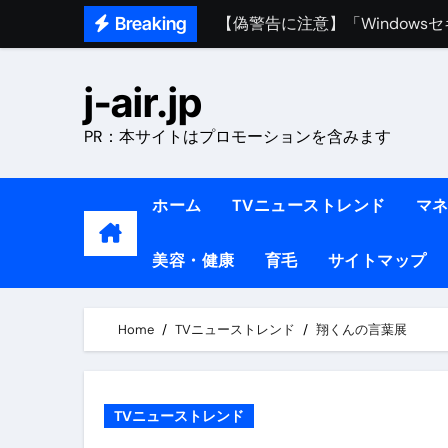
【偽警告に注意】「Window
Skip
Breaking
to
熊本イオンモール爆発事故｜責
content
j-air.jp
1ヶ月で7kg痩せる方法#ダイエッ
1万回再生!!【更年期ダイエ
PR：本サイトはプロモーションを含みます
【医者が教える】本当に痩せる
ホーム
TVニューストレンド
マ
中町綾が2週間で3.5kg痩せた方法 
【医者が解説】食べたら痩せる食
美容・健康
育毛
サイトマップ
【医者が解説】このふくらはぎ
Home
TVニューストレンド
翔くんの言葉展
【ダイエット迷子必見】38歳
【美容】ダイエットに対する私
【1日ダイエットルーティン】運動
TVニューストレンド