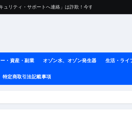
sセキュリティ・サポートへ連絡」は詐欺！今すぐ閉じる対処法
任は地震か施設側か？被害者への補償や損害賠償をわかりやす
ト #料理 #レシピ
ット】朝に食べるだけで痩せ体質になるタンパク質3選！
薬はコレ！ #医療ダイエット
ネー・資産・副業
オゾン水、オゾン発生器
生活・ライ
#shots
べ物7選 #ダイエット
特定商取引法記載事項
痩せ本当に効果ある？ #エクササイズ
人生最後のダイエット、食事はこれからやりました！【あすけん
の考え方と実践方法を解説します【健康】
なしで2ヶ月で10kg減量した、私の痩せる9つの習慣 | レシピ