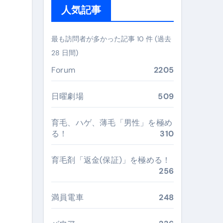
人気記事
ぶ”実践大全
Peach／FDA／ソラシドエアを目的別に選ぶコツと、失敗し
最も訪問者が多かった記事 10 件 (過去
28 日間)
る。いま選ばれている新定番ドメイン
Forum
2205
 #美容 #健康 #雑学 #ナレーター #小林将大
#美容 #健康 #雑学 #ナレーター #小林将大
日曜劇場
509
 #美容 #健康 #雑学 #ナレーター #小林将大
育毛、ハゲ、薄毛「男性」を極め
る！
310
育毛剤「返金(保証)」を極める！
256
おすすめ・選び方・洗い方・Q&Aまで
あなたの寝室に最適解を出す快眠ガイド
満員電車
248
“足腰と体幹”を育てる選び方＆続け方ガイド