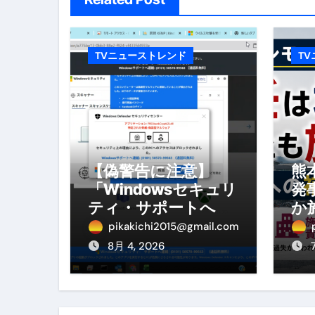
No.102 9割が勘違い 自己破産
アーモンドを毎日食べたらどうなる
TVニューストレンド
T
【ひろゆき】借金1億円あります 
セラピストのための！美容、健
弁護士解説【詐欺被害】警察に
5キロ痩せる簡単な方法
【偽警告に注意】
熊
「Windowsセキュリ
発
ムームードメイン 2月のおすす
ティ・サポートへ連
か
絡」は詐欺！今すぐ
へ
FRONTIER スーパーセール
pikakichi2015@gmail.com
閉じる対処法
を
8月 4, 2026
なくす不安と消える恐怖をゼロにする
使った分だけ支払う、いちばん賢いス
英語が「聞こえる・分かる・話せ