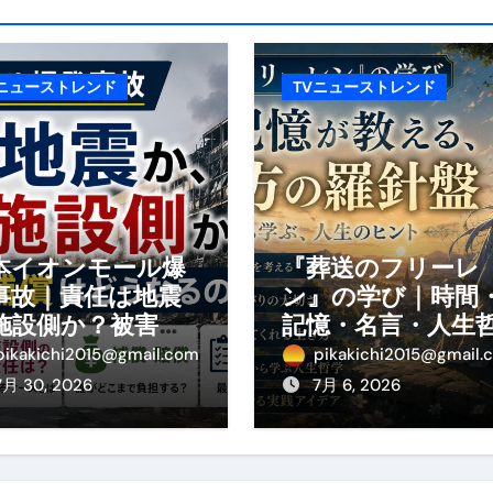
の真実
の？①【30秒でわかる効果まとめ】#アーモンド #ダイエット 
Vニューストレンド
TVニューストレンド
返済か、自己破産かひろゆきさんならどちらを選びますか？ #sh
康、ダイエットにとても重要な女性ホルモンと男性ホルモン
行っても返金されません
本イオンモール爆
『葬送のフリーレ
事故｜責任は地震
ン』の学び｜時間
めドメイン特集- ビジネスの信用を築く――そのすべての起点
施設側か？被害者
記憶・名言・人生
の補償や損害賠償
学から読み解く生
2026 完全攻略ガイド 今こそ買い時！ゲーミングPC・高性能BT
pikakichi2015@gmail.com
pikakichi2015@gmail.
わかりやすく解説
方
7月 30, 2026
7月 6, 2026
時代へ Pebblebee × iMazing で完成する「究極のス
マホ代。 BB.exciteモバイル「Fitプラン」完全ガイド
る」に変わる30日間 ― 科学的メソッドで英語脳を作る完全