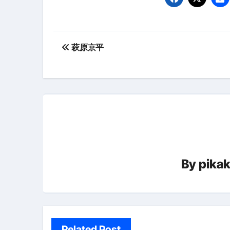
【PR】フリーランス必見！入
【2023年最新】金融ブラックでも
投
個人事業主は銀行から融資を受けると
萩原京平
稿
【誰でも出来る】3万円が10％増
ナ
【即金】3時間で5万円稼ぐ
ビ
【超高騰】爆上がりしたビットコイン
ゲ
Q：借りた借金を返さなくていい場
ー
【必見】もう営業電話は怖くな
By
pika
シ
フリーランス・個人事業主にお
ョ
自己破産中に絶対にしてはダメ
ン
自己破産にまつわるよくある勘違い
Related Post
体脂肪が落ちる朝食3選 #ダイ