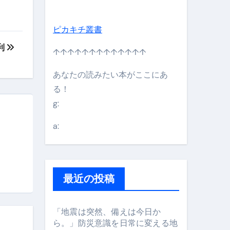
ピカキチ叢書
利
↑↑↑↑↑↑↑↑↑↑↑↑↑
あなたの読みたい本がここにあ
る！
g:
日】 #bitcoin #全財産 #暗号資産
a:
最近の投稿
「地震は突然、備えは今日か
ら。」防災意識を日常に変える地