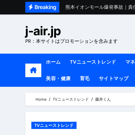
Skip
Breaking
熊本イオンモール爆発事故｜責
to
1ヶ月で7kg痩せる方法#ダイエッ
content
j-air.jp
1万回再生!!【更年期ダイエ
PR：本サイトはプロモーションを含みます
【医者が教える】本当に痩せる
中町綾が2週間で3.5kg痩せた方法 
ホーム
TVニューストレンド
マ
【医者が解説】食べたら痩せる食
美容・健康
育毛
サイトマップ
【医者が解説】このふくらはぎ
【ダイエット迷子必見】38歳
Home
TVニューストレンド
藤井くん
【美容】ダイエットに対する私
【1日ダイエットルーティン】運動
TVニューストレンド
『葬送のフリーレン』の学び｜