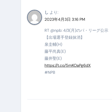
スイーツ完全ガイド ― 人生を
し
より:
「地震は突然、備えは今日から
2023年4月3日 3:16 PM
RT @npb: 4/3(月)のパ・リーグ公示
【出場選手登録抹消】
泉圭輔(H)
藤平尚真(E)
藤井聖(E)
https://t.co/5mKOaPg6dX
#NPB