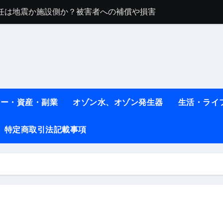
任は地震か施設側か？被害者への補償や損害賠償をわかりやす
ト #料理 #レシピ
ット】朝に食べるだけで痩せ体質になるタンパク質3選！
薬はコレ！ #医療ダイエット
#shots
ネー・資産・副業
オゾン水、オゾン発生器
生活・ライ
べ物7選 #ダイエット
特定商取引法記載事項
痩せ本当に効果ある？ #エクササイズ
人生最後のダイエット、食事はこれからやりました！【あすけん
の考え方と実践方法を解説します【健康】
なしで2ヶ月で10kg減量した、私の痩せる9つの習慣 | レシピ
時間・記憶・名言・人生哲学から読み解く生き方