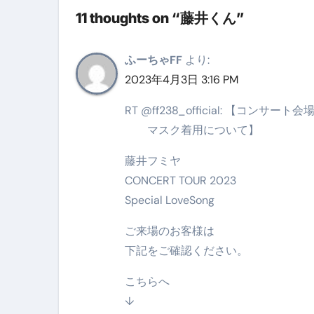
11 thoughts on “藤井くん”
【海外ツアー完全ガイド】アジア
新春スペシャルセール完全ガイド
ふーちゃFF
より:
【ムームードメイン】 【.sit
2023年4月3日 3:16 PM
梅干しを毎日食べたらどうなるの？
RT @ff238_official: 【コンサート
マスク着用について】
ブルーベリーを毎日食べたらどう
藤井フミヤ
バナナを毎日食べたらどうなるの？
CONCERT TOUR 2023
筋トレせずにプロテインを飲み続
Special LoveSong
ドメイン取得からホームページ
ご来場のお客様は
かいまき（掻巻き）超完全ガイ
下記をご確認ください。
【最新版】掛け布団の選び方“
こちらへ
↓
【アシストステッパー】ハンド