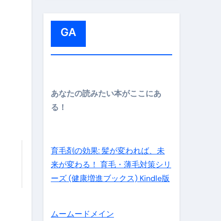
:
GA
メイン】
あなたの読みたい本がここにあ
る！
の先さらに貧しくなります。【 竹花貴騎 切り抜き 会社員 
育毛剤の効果: 髪が変われば、未
来が変わる！ 育毛・薄毛対策シリ
ーズ (健康増進ブックス) Kindle版
ムームードメイン