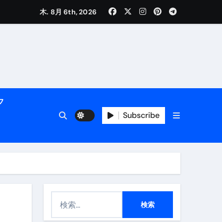
く解説
木. 8月 6th, 2026
フ
Subscribe
活用術】
付き | ダイエット中の食事
検
索