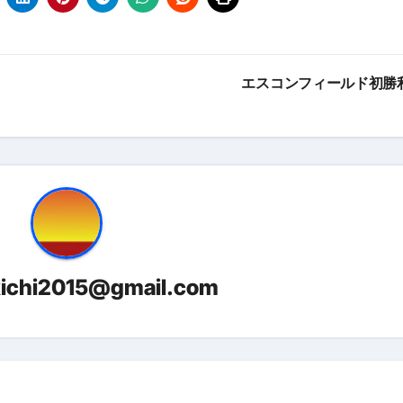
金前の売上をすぐに現金で受け取る方法
可能な資金調達法3選！#shorts
リスクが高い #shorts
エスコンフィールド初勝
量の「33000円」になる！
セルフバックの全貌！危険回避と安全な稼ぎ方を徹底解説
に695万円も投資してる営業39歳サラリーマン【2025年10月3
合ってありますか？#Shorts
い！初心者でも成果を出す電話の仕方はコレ！
kichi2015@gmail.com
すすめの資金調達4選
なこと7選
4選#Shorts
エット