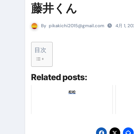
藤井くん
リサイクル業者の無料回収・無
山梨県震度6弱と富士山噴火の関
By
pikakichi2015@gmail.com
4月 1, 20
青森県震度6とベネゼエラM7級
Cookie同意管理ツール「ST
目次
金融ブラックでも毎日「ビット
【輸入消費税】輸入に消費税は
Related posts:
この動画は国にすぐ消されます。
意外にありえる？日経平均400
松松
アフィリエイト【稼げるキーワード
【必見】融資受けるなら”コレ”を確
弁護士が教える「投資詐欺」に引