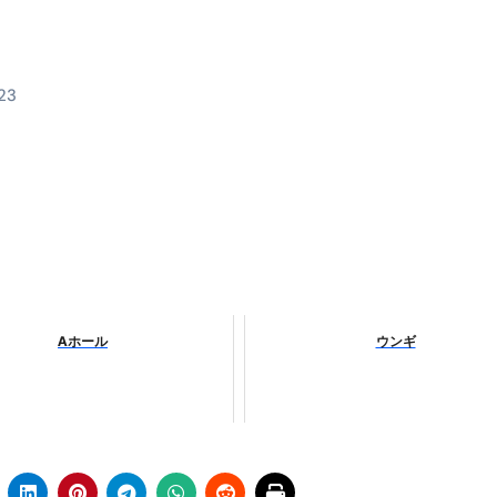
料査定は危険？情報収集との関係と見分け方を解説
係｜最新観測データと前兆現象を徹底解説【2026】
23
地震の関連性は？
RIGHT」取り扱い開始＆リリース記念キャンペーン【ムームード
コイン」がもらえる超お得アプリ
かかるのか？勘定科目・仕訳・申告書記載方法
これが日本が残念な国になった理由です。国民は●●をしないとこ
00円を妄想シナリオ検証してみた！ズボラ株投資
Aホール
ウンギ
】一覧※YouTubeブログSNS共通
実に取り組むべき！ #shorts
っかからないための方法 #投資詐欺 #詐欺 #弁護士 #法律