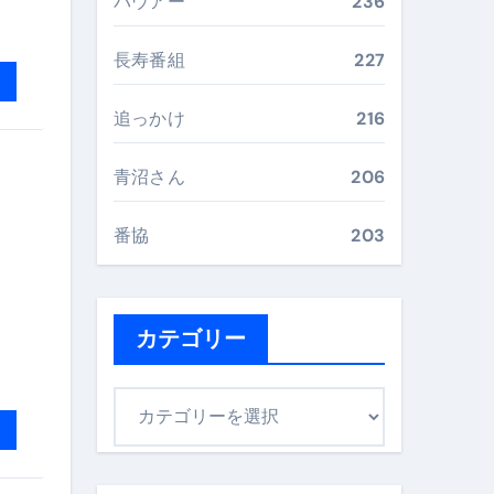
バウアー
236
最安値で実現する究極の旅術
長寿番組
227
再定義する新しいサプリ体験
追っかけ
216
完全ガイドブック
青沼さん
206
番協
203
まで目的別に失敗しない
ックリスト（高齢者にも）
カテゴリー
飛び散り対策の選び方
カ
に“満足度MAX”で食べるコツ
テ
ゴ
リ