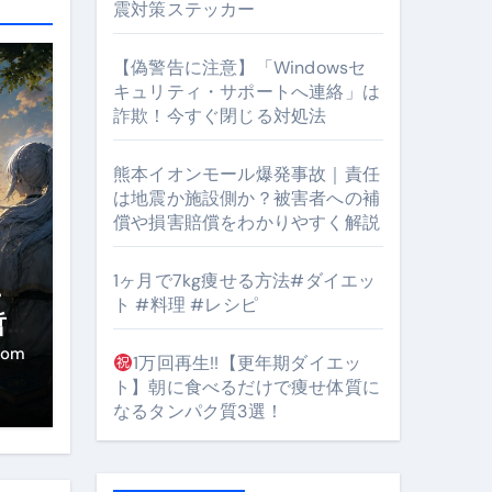
震対策ステッカー
【偽警告に注意】「Windowsセ
#筋トレ #美容 #健康 #雑学 #ナレーター #小林将大
キュリティ・サポートへ連絡」は
詐欺！今すぐ閉じる対処法
orts
熊本イオンモール爆発事故｜責任
は地震か施設側か？被害者への補
償や損害賠償をわかりやすく解説
1ヶ月で7kg痩せる方法#ダイエッ
・
ト #料理 #レシピ
となるのが独自ドメイン
哲
き
Oを最安で手に入れる方法
com
1万回再生!!【更年期ダイエッ
ト】朝に食べるだけで痩せ体質に
マホ防衛システム」完全ガイド
なるタンパク質3選！
ガイド