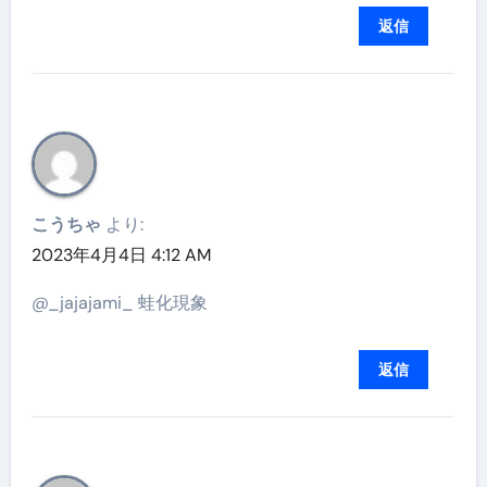
返信
こうちゃ
より:
2023年4月4日 4:12 AM
@_jajajami_ 蛙化現象
返信