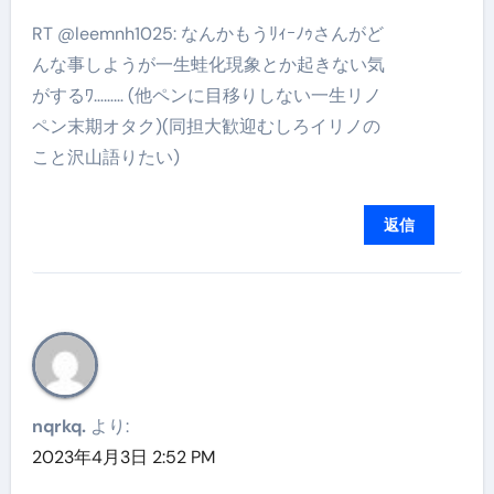
RT @leemnh1025: なんかもうﾘｨｰﾉｩさんがど
んな事しようが一生蛙化現象とか起きない気
がするﾜ……… (他ペンに目移りしない一生リノ
ペン末期オタク)(同担大歓迎むしろイリノの
こと沢山語りたい)
返信
nqrkq.
より:
2023年4月3日 2:52 PM