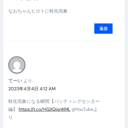
なおちゃんヒロトに蛙化現象
返信
てーい
より:
2023年4月4日 4:12 AM
蛙化現象になる瞬間【バッティングセンター
編】
https://t.co/HGXQjsnKML
@YouTubeよ
り