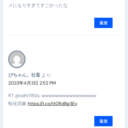
メになりすぎてすごかったな
返信
ぴちゃん。社畜
より:
2023年4月3日 2:52 PM
RT @sdhr1192s: wwwwwwwwwwwwwwww
蛙化現象
https://t.co/tt0RdBg3Ev
返信