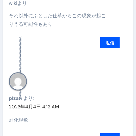
wikiより
それ以外にふとした仕草からこの現象が起こ
りうる可能性もあり
返信
p1zaค็็็็็็็็็็็็็็็็็็็็็็็็็็็็็็็็็็็็็็็็็็็็็
より:
2023年4月4日 4:12 AM
蛙化現象