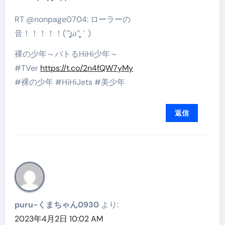
RT @nonpage0704: ローラーの
音！！！！！(´°̥̥̥̥̥̥̥̥ω°̥̥̥̥̥̥̥̥｀)
裸の少年～バトるHiHi少年～
#TVer
https://t.co/2n4fQW7yMy
#裸の少年 #HiHiJets #美少年
返信
puru-くまちゃん0930
より:
2023年4月2日 10:02 AM