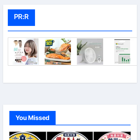
PR:R
You Missed