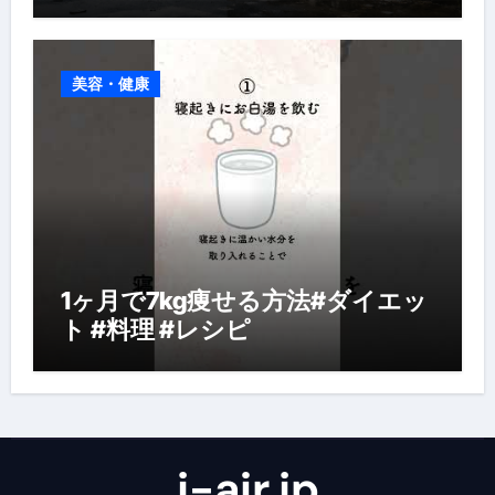
美容・健康
1ヶ月で7kg痩せる方法#ダイエッ
ト #料理 #レシピ
j-air.jp