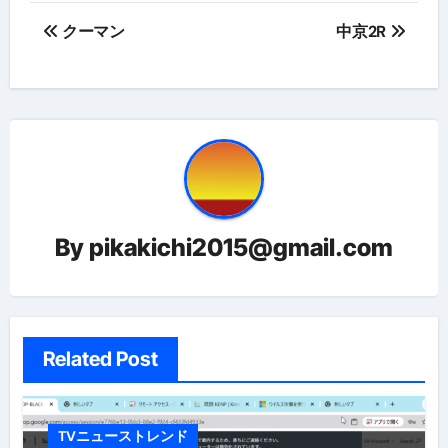
投
クーマン
中京2R
稿
ナ
ビ
ゲ
ー
By
pikakichi2015@gmail.com
シ
ョ
ン
Related Post
TVニューストレンド