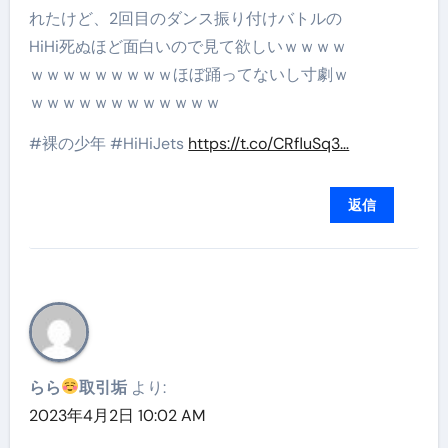
れたけど、2回目のダンス振り付けバトルの
HiHi死ぬほど面白いので見て欲しいｗｗｗｗ
ｗｗｗｗｗｗｗｗｗほぼ踊ってないし寸劇ｗ
ｗｗｗｗｗｗｗｗｗｗｗｗ
#裸の少年 #HiHiJets
https://t.co/CRfluSq3…
返信
らら
取引垢
より:
2023年4月2日 10:02 AM