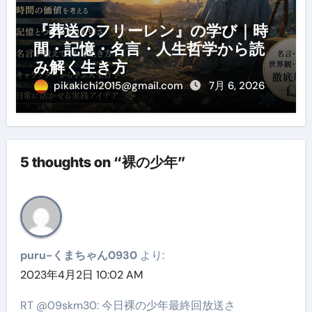
『葬送のフリーレン』の学び｜時
間・記憶・名言・人生哲学から読
み解く生き方
pikakichi2015@gmail.com
7月 6, 2026
5 thoughts on “裸の少年”
puru-くまちゃん0930
より:
2023年4月2日 10:02 AM
RT @09skm30: 今日裸の少年最終回放送さ