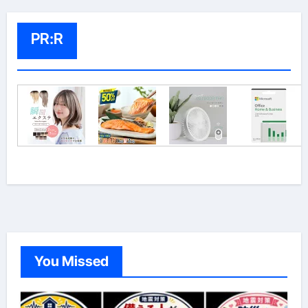
PR:R
You Missed