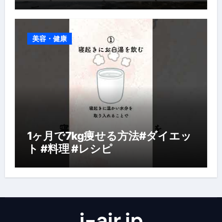
美容・健康
1ヶ月で7kg痩せる方法#ダイエッ
ト #料理 #レシピ
j-air.jp