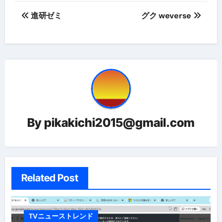
投
進研ゼミ
グク weverse
稿
ナ
ビ
ゲ
ー
By
pikakichi2015@gmail.com
シ
ョ
ン
Related Post
TVニューストレンド