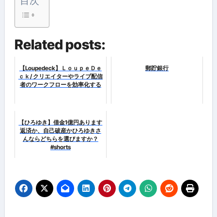
目次
Related posts:
【Loupedeck】ＬｏｕｐｅＤｅ
郵貯銀行
ｃｋ/ クリエイターやライブ配信
者のワークフローを効率化する
【ひろゆき】借金1億円あります
返済か、自己破産かひろゆきさ
んならどちらを選びますか？
#shorts