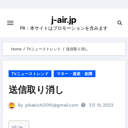
Skip
to
j-air.jp
content
PR：本サイトはプロモーションを含みます
Home
TVニューストレンド
送信取り消し
TVニューストレンド
マネー・資産・副業
送信取り消し
By
pikakichi2015@gmail.com
3月 15, 2023