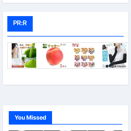
PR:R
You Missed