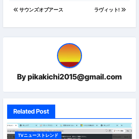
投
サウンズオブアース
ラヴィット!
稿
ナ
ビ
ゲ
ー
By
pikakichi2015@gmail.com
シ
ョ
ン
Related Post
TVニューストレンド