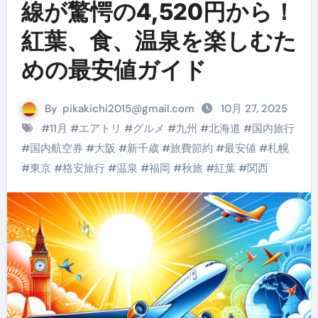
線が驚愕の4,520円から！
紅葉、食、温泉を楽しむた
めの最安値ガイド
By
pikakichi2015@gmail.com
10月 27, 2025
#
11月
#
エアトリ
#
グルメ
#
九州
#
北海道
#
国内旅行
#
国内航空券
#
大阪
#
新千歳
#
旅費節約
#
最安値
#
札幌
#
東京
#
格安旅行
#
温泉
#
福岡
#
秋旅
#
紅葉
#
関西