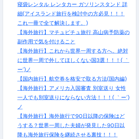
寝袋レンタル レンタカー ガソリンスタンド 詳
細(アイスランド旅行を検討中の方必見！！！
これ一冊で全て解決します。)
【海外旅行】マチュピチュ旅行 高山病予防薬の
副作用で気を付けること
【海外旅行】これから世界一周する方へ。絶対
に世界一周で外してほしくない国3選！！！( ｀
ー´)ノ
【国内旅行】航空券を格安で取る方法(国内編)
【海外旅行】アメリカ入国審査 別室送り 女性
一人でも別室送りにならない方法！！！( ｀ー´)
ノ
【海外旅行】海外旅行で90日以降の保険はど
うする？世界一周した夫婦が発見した90日以
降も海外旅行保険を継続させる裏技！！！