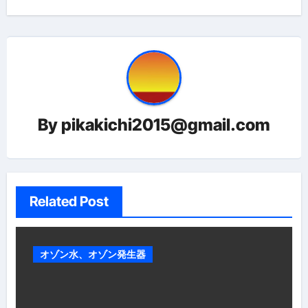
ビ
ゲ
ー
シ
ョ
By
pikakichi2015@gmail.com
ン
Related Post
オゾン水、オゾン発生器