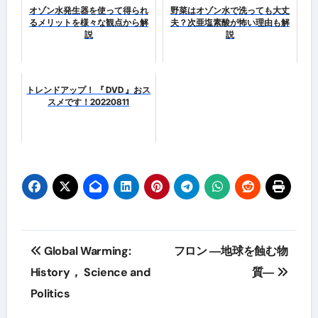
オゾン水発生器を使って得られ
野菜はオゾン水で洗っても大丈
るメリットを様々な観点から解
夫？次亜塩素酸が怖い理由も解
説
説
トレンドアップ！ 『 DVD 』おス
スメです！20220811
投
Global Warming:
フロン ―地球を蝕む物
稿
History， Science and
質―
Politics
ナ