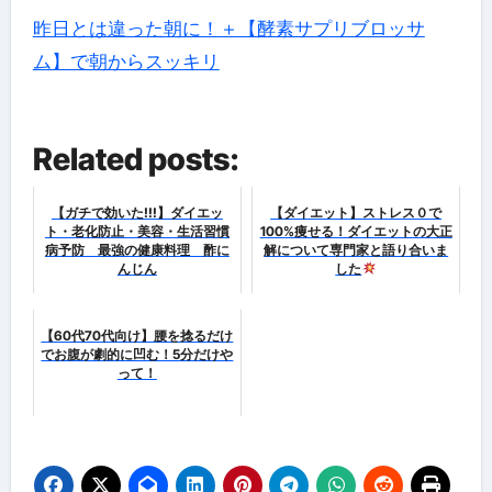
昨日とは違った朝に！＋【酵素サプリブロッサ
ム】で朝からスッキリ
Related posts:
【ガチで効いた!!!】ダイエッ
【ダイエット】ストレス０で
ト・老化防止・美容・生活習慣
100%痩せる！ダイエットの大正
病予防 最強の健康料理 酢に
解について専門家と語り合いま
んじん
した
【60代70代向け】腰を捻るだけ
でお腹が劇的に凹む！5分だけや
って！