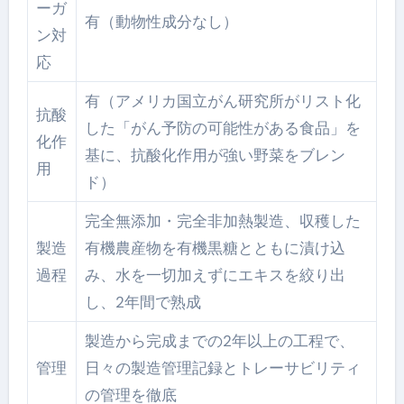
ーガ
有（動物性成分なし）
ン対
応
有（アメリカ国立がん研究所がリスト化
抗酸
した「がん予防の可能性がある食品」を
化作
基に、抗酸化作用が強い野菜をブレン
用
ド）
完全無添加・完全非加熱製造、収穫した
製造
有機農産物を有機黒糖とともに漬け込
過程
み、水を一切加えずにエキスを絞り出
し、2年間で熟成
製造から完成までの2年以上の工程で、
管理
日々の製造管理記録とトレーサビリティ
の管理を徹底