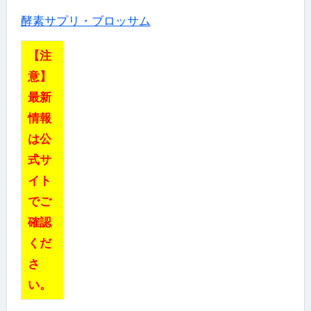
酵素サプリ・ブロッサム
【注
意】
最新
情報
は公
式サ
イト
でご
確認
くだ
さ
い。