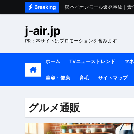
Skip
Breaking
熊本イオンモール爆発事故｜責
to
1ヶ月で7kg痩せる方法#ダイエッ
content
j-air.jp
1万回再生!!【更年期ダイエ
PR：本サイトはプロモーションを含みます
【医者が教える】本当に痩せる
中町綾が2週間で3.5kg痩せた方法 
ホーム
TVニューストレンド
マ
【医者が解説】食べたら痩せる食
美容・健康
育毛
サイトマップ
【医者が解説】このふくらはぎ
【ダイエット迷子必見】38歳
【美容】ダイエットに対する私
グルメ通販
【1日ダイエットルーティン】運動
『葬送のフリーレン』の学び｜