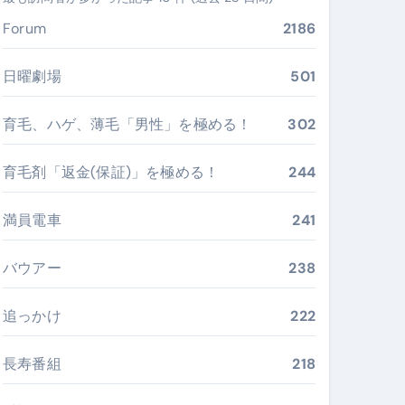
ぶ”実践大全
Forum
2186
Peach／FDA／ソラシドエアを目的別に選ぶコツと、失敗し
日曜劇場
501
る。いま選ばれている新定番ドメイン
育毛、ハゲ、薄毛「男性」を極める！
302
 #美容 #健康 #雑学 #ナレーター #小林将大
育毛剤「返金(保証)」を極める！
244
#美容 #健康 #雑学 #ナレーター #小林将大
 #美容 #健康 #雑学 #ナレーター #小林将大
満員電車
241
バウアー
238
追っかけ
222
おすすめ・選び方・洗い方・Q&Aまで
あなたの寝室に最適解を出す快眠ガイド
長寿番組
218
“足腰と体幹”を育てる選び方＆続け方ガイド