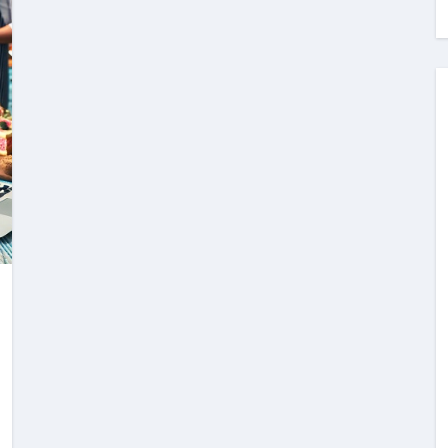
料査定は危険？情報収集との関係と見分け方を解説
係｜最新観測データと前兆現象を徹底解説【2026】
地震の関連性は？
RIGHT」取り扱い開始＆リリース記念キャンペーン【ムームード
コイン」がもらえる超お得アプリ
かかるのか？勘定科目・仕訳・申告書記載方法
これが日本が残念な国になった理由です。国民は●●をしないとこ
00円を妄想シナリオ検証してみた！ズボラ株投資
】一覧※YouTubeブログSNS共通
実に取り組むべき！ #shorts
っかからないための方法 #投資詐欺 #詐欺 #弁護士 #法律