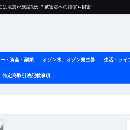
任は地震か施設側か？被害者への補償や損害賠償をわかりやす
ト #料理 #レシピ
ット】朝に食べるだけで痩せ体質になるタンパク質3選！
薬はコレ！ #医療ダイエット
#shots
ネー・資産・副業
オゾン水、オゾン発生器
生活・ライ
べ物7選 #ダイエット
特定商取引法記載事項
痩せ本当に効果ある？ #エクササイズ
人生最後のダイエット、食事はこれからやりました！【あすけん
の考え方と実践方法を解説します【健康】
なしで2ヶ月で10kg減量した、私の痩せる9つの習慣 | レシピ
時間・記憶・名言・人生哲学から読み解く生き方