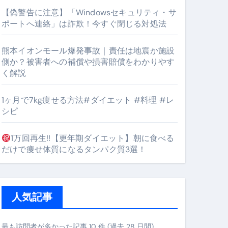
【偽警告に注意】「Windowsセキュリティ・サ
ポートへ連絡」は詐欺！今すぐ閉じる対処法
#筋トレ #美容 #健康 #雑学 #ナレーター #小林将大
熊本イオンモール爆発事故｜責任は地震か施設
orts
側か？被害者への補償や損害賠償をわかりやす
く解説
1ヶ月で7kg痩せる方法#ダイエット #料理 #レ
シピ
1万回再生!!【更年期ダイエット】朝に食べる
となるのが独自ドメイン
だけで痩せ体質になるタンパク質3選！
Oを最安で手に入れる方法
マホ防衛システム」完全ガイド
人気記事
ガイド
最も訪問者が多かった記事 10 件 (過去 28 日間)