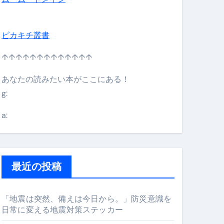
ピカキチ叢書
↑↑↑↑↑↑↑↑↑↑↑↑↑
あなたの読みたい本がここにある！
g:
日】 #bitcoin #全財産 #暗号資産
a:
最近の投稿
「地震は突然、備えは今日から。」防災意識を
日常に変える地震対策ステッカー