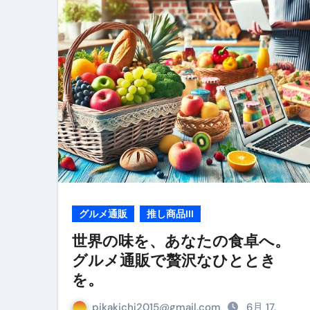
リサイクル業者の無料回収・無
山梨県震度6弱と富士山噴火の関
青森県震度6とベネゼエラM7級
Cookie同意管理ツール「ST
金融ブラックでも毎日「ビット
【輸入消費税】輸入に消費税は
この動画は国にすぐ消されます。
意外にありえる？日経平均400
グルメ通販
推し商品III
アフィリエイト【稼げるキーワード
世界の味を、あなたの食卓へ。
グルメ通販で贅沢なひととき
【必見】融資受けるなら”コレ”を確
を。
弁護士が教える「投資詐欺」に引
pikakichi2015@gmail.com
6月 17,