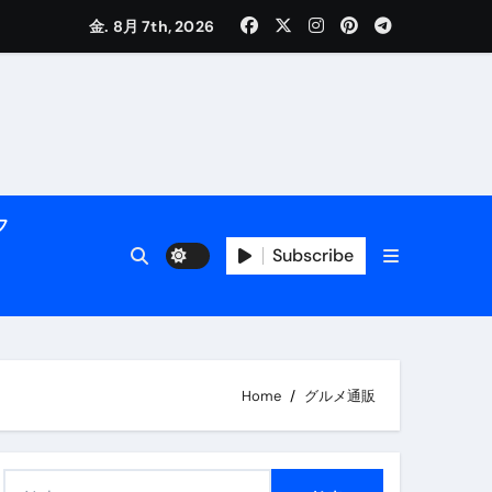
く解説
金. 8月 7th, 2026
フ
Subscribe
活用術】
Home
グルメ通販
付き | ダイエット中の食事
検