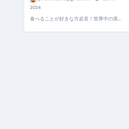
【PR】フリーランス必見！入
2024
【2023年最新】金融ブラックでも
食べることが好きな方必見！世界中の美…
個人事業主は銀行から融資を受けると
【誰でも出来る】3万円が10％増
【即金】3時間で5万円稼ぐ
【超高騰】爆上がりしたビットコイン
Q：借りた借金を返さなくていい場
【必見】もう営業電話は怖くな
フリーランス・個人事業主にお
自己破産中に絶対にしてはダメ
自己破産にまつわるよくある勘違い
体脂肪が落ちる朝食3選 #ダイ