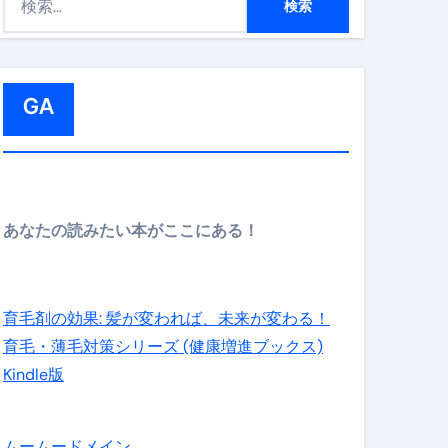
索
:
GA
メイン】
あなたの読みたい本がここにある！
の先さらに貧しくなります。【 竹花貴騎 切り抜き 会社員 
育毛剤の効果: 髪が変われば、未来が変わる！
育毛・薄毛対策シリーズ (健康増進ブックス)
Kindle版
ムームードメイン