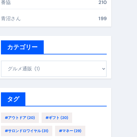
番協
210
最安値で実現する究極の旅術
青沼さん
199
再定義する新しいサプリ体験
完全ガイドブック
カテゴリー
カ
まで目的別に失敗しない
テ
ゴ
リ
ックリスト（高齢者にも）
ー
タグ
飛び散り対策の選び方
に“満足度MAX”で食べるコツ
#アウトドア
(20)
#ギフト
(20)
#サロンドロワイヤル
(31)
#マネー
(29)