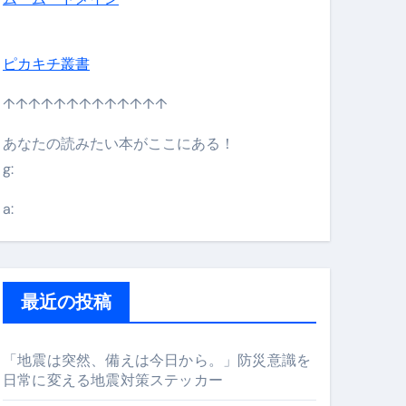
ピカキチ叢書
↑↑↑↑↑↑↑↑↑↑↑↑↑
あなたの読みたい本がここにある！
g:
日】 #bitcoin #全財産 #暗号資産
a:
最近の投稿
「地震は突然、備えは今日から。」防災意識を
日常に変える地震対策ステッカー