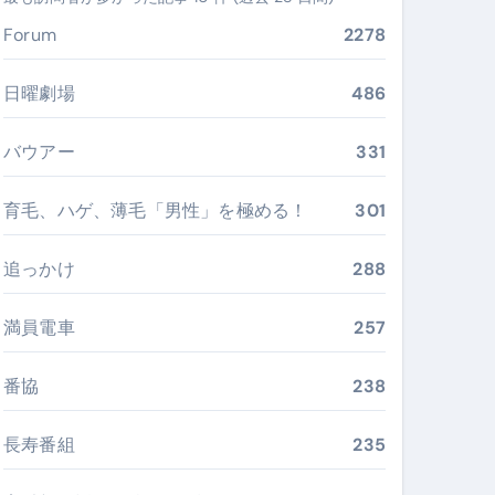
ぶ”実践大全
Forum
2278
Peach／FDA／ソラシドエアを目的別に選ぶコツと、失敗し
日曜劇場
486
る。いま選ばれている新定番ドメイン
バウアー
331
 #美容 #健康 #雑学 #ナレーター #小林将大
育毛、ハゲ、薄毛「男性」を極める！
301
#美容 #健康 #雑学 #ナレーター #小林将大
 #美容 #健康 #雑学 #ナレーター #小林将大
追っかけ
288
満員電車
257
番協
238
おすすめ・選び方・洗い方・Q&Aまで
あなたの寝室に最適解を出す快眠ガイド
長寿番組
235
“足腰と体幹”を育てる選び方＆続け方ガイド