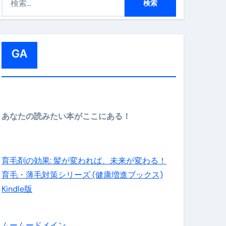
索
:
GA
メイン】
あなたの読みたい本がここにある！
の先さらに貧しくなります。【 竹花貴騎 切り抜き 会社員 
育毛剤の効果: 髪が変われば、未来が変わる！
育毛・薄毛対策シリーズ (健康増進ブックス)
Kindle版
ムームードメイン