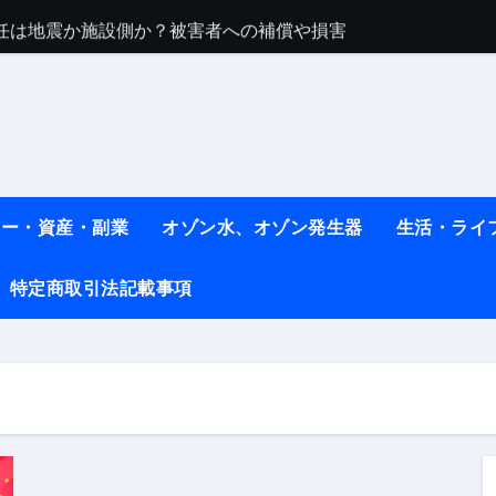
任は地震か施設側か？被害者への補償や損害賠償をわかりやす
ト #料理 #レシピ
ット】朝に食べるだけで痩せ体質になるタンパク質3選！
薬はコレ！ #医療ダイエット
#shots
ネー・資産・副業
オゾン水、オゾン発生器
生活・ライ
べ物7選 #ダイエット
特定商取引法記載事項
痩せ本当に効果ある？ #エクササイズ
人生最後のダイエット、食事はこれからやりました！【あすけん
の考え方と実践方法を解説します【健康】
なしで2ヶ月で10kg減量した、私の痩せる9つの習慣 | レシピ
時間・記憶・名言・人生哲学から読み解く生き方