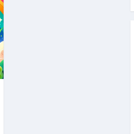
料査定は危険？情報収集との関係と見分け方を解説
係｜最新観測データと前兆現象を徹底解説【2026】
地震の関連性は？
RIGHT」取り扱い開始＆リリース記念キャンペーン【ムームード
コイン」がもらえる超お得アプリ
かかるのか？勘定科目・仕訳・申告書記載方法
これが日本が残念な国になった理由です。国民は●●をしないとこ
00円を妄想シナリオ検証してみた！ズボラ株投資
】一覧※YouTubeブログSNS共通
実に取り組むべき！ #shorts
っかからないための方法 #投資詐欺 #詐欺 #弁護士 #法律