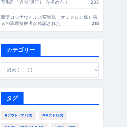
育毛剤「返金(保証)」を極める！
233
最安値で実現する究極の旅術
新型コロナウイルス変異株（オミクロン株）患
者の濃厚接触者が確認された！
218
再定義する新しいサプリ体験
完全ガイドブック
カテゴリー
まで目的別に失敗しない
カ
テ
ゴ
ックリスト（高齢者にも）
リ
飛び散り対策の選び方
ー
タグ
に“満足度MAX”で食べるコツ
#アウトドア
(20)
#ギフト
(20)