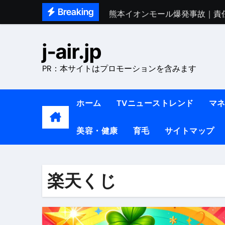
Skip
Breaking
熊本イオンモール爆発事故｜責
to
1ヶ月で7kg痩せる方法#ダイエッ
content
j-air.jp
1万回再生!!【更年期ダイエ
PR：本サイトはプロモーションを含みます
【医者が教える】本当に痩せる
中町綾が2週間で3.5kg痩せた方法 
ホーム
TVニューストレンド
マ
【医者が解説】食べたら痩せる食
美容・健康
育毛
サイトマップ
【医者が解説】このふくらはぎ
【ダイエット迷子必見】38歳
【美容】ダイエットに対する私
楽天くじ
【1日ダイエットルーティン】運動
『葬送のフリーレン』の学び｜