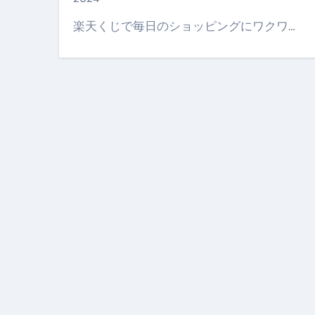
【PR】フリーランス必見！入
楽天くじで毎日のショッピングにワクワ…
【2023年最新】金融ブラックでも
個人事業主は銀行から融資を受けると
【誰でも出来る】3万円が10％増
【即金】3時間で5万円稼ぐ
【超高騰】爆上がりしたビットコイン
Q：借りた借金を返さなくていい場
【必見】もう営業電話は怖くな
フリーランス・個人事業主にお
自己破産中に絶対にしてはダメ
自己破産にまつわるよくある勘違い
体脂肪が落ちる朝食3選 #ダイ