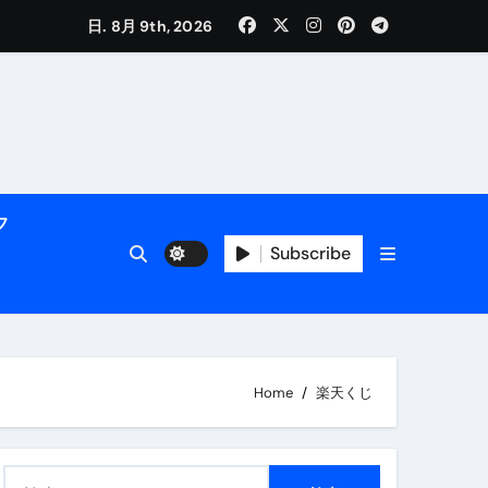
く解説
日. 8月 9th, 2026
フ
Subscribe
活用術】
Home
楽天くじ
付き | ダイエット中の食事
検