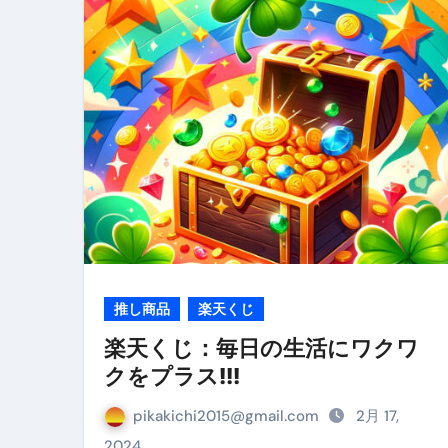
リサイクル業者の無料回収・無
山梨県震度6弱と富士山噴火の関
青森県震度6とベネゼエラM7級
Cookie同意管理ツール「ST
金融ブラックでも毎日「ビット
【輸入消費税】輸入に消費税は
この動画は国にすぐ消されます。
意外にありえる？日経平均400
推し商品
楽天くじ
アフィリエイト【稼げるキーワード
楽天くじ：毎日の生活にワクワ
クをプラス!!!
【必見】融資受けるなら”コレ”を確
弁護士が教える「投資詐欺」に引
pikakichi2015@gmail.com
2月 17,
2024