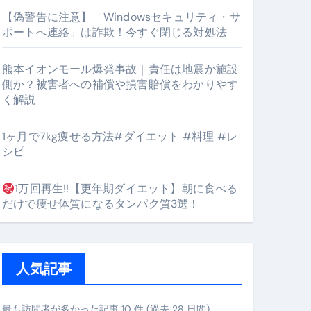
【偽警告に注意】「Windowsセキュリティ・サ
ポートへ連絡」は詐欺！今すぐ閉じる対処法
#筋トレ #美容 #健康 #雑学 #ナレーター #小林将大
熊本イオンモール爆発事故｜責任は地震か施設
orts
側か？被害者への補償や損害賠償をわかりやす
く解説
1ヶ月で7kg痩せる方法#ダイエット #料理 #レ
シピ
1万回再生!!【更年期ダイエット】朝に食べる
となるのが独自ドメイン
だけで痩せ体質になるタンパク質3選！
Oを最安で手に入れる方法
マホ防衛システム」完全ガイド
人気記事
ガイド
最も訪問者が多かった記事 10 件 (過去 28 日間)