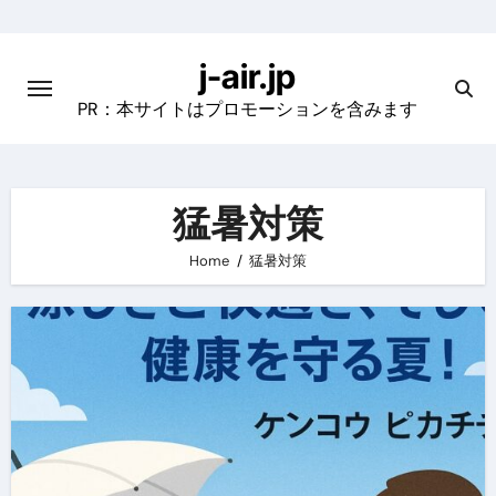
Skip
to
j-air.jp
content
PR：本サイトはプロモーションを含みます
猛暑対策
Home
猛暑対策