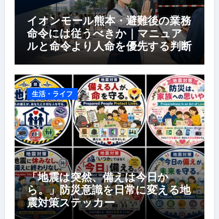
イオンモール熊本・避難後の業務
命令には従うべきか｜マニュア
ルと命令より人命を優先する判断
生活・ライフ
「地震は突然、備えは今日か
ら。」防災意識を日常に変える地
震対策ステッカー