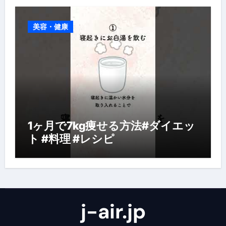
美容・健康
1ヶ月で7kg痩せる方法#ダイエッ
ト #料理 #レシピ
j-air.jp