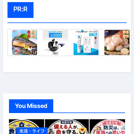
PR:R
You Missed
生活・ライフ