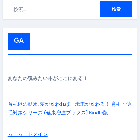
検
索
:
GA
あなたの読みたい本がここにある！
育毛剤の効果: 髪が変われば、未来が変わる！ 育毛・薄
毛対策シリーズ (健康増進ブックス) Kindle版
ムームードメイン