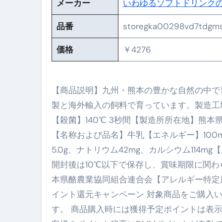
英語が「聞こえる・分かる・話せ
メーカー
いわゆるソフトドリンク
【海外ツアー完全ガイド】アジア
品番
storegka00298vd7tdgm
新春スペシャルセール完全ガイド
価格
￥4276
【ムームードメイン】 【.sit
梅干しを毎日食べたらどうなるの？
【商品説明】九州・熊本の豊かな自然の中で
ブルーベリーを毎日食べたらどう
製と海外輸入の飼料で育っています。製造工場
【殺菌】140℃ 3秒間【製造所所在地】熊本
バナナを毎日食べたらどうなるの？
【名称および品名】牛乳【エネルギー】100mlあ
筋トレせずにプロテインを飲み続
5.0g、ナトリウム42mg、カルシウム11
ドメイン取得からホームページ
開封後は10℃以下で保存し、賞味期限に関
本県酪農業協同組合連合会【アレルギー特定原
かいまき（掻巻き）超完全ガイ
イント還元キャンペーン 対象商品をご購入い
【最新版】掛け布団の選び方“
す。 商品購入時には獲得予定ポイントは表
【アシストステッパー】ハンド