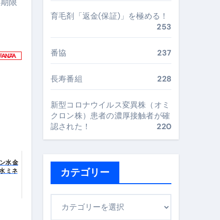
効期限
育毛剤「返金(保証)」を極める！
最安値で実現する究極の旅術
253
番協
237
再定義する新しいサプリ体験
完全ガイドブック
長寿番組
228
新型コロナウイルス変異株（オミ
クロン株）患者の濃厚接触者が確
まで目的別に失敗しない
認された！
220
ックリスト（高齢者にも）
ン水 金
カテゴリー
水 ミネ
飛び散り対策の選び方
に“満足度MAX”で食べるコツ
カ
テ