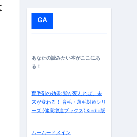
:
本
GA
メイン】
あなたの読みたい本がここにあ
る！
の先さらに貧しくなります。【 竹花貴騎 切り抜き 会社員 
育毛剤の効果: 髪が変われば、未
来が変わる！ 育毛・薄毛対策シリ
ーズ (健康増進ブックス) Kindle版
ムームードメイン