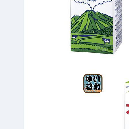
【PR】フリーランス必見！入
【2023年最新】金融ブラックでも
個人事業主は銀行から融資を受けると
【誰でも出来る】3万円が10％増
【即金】3時間で5万円稼ぐ
【超高騰】爆上がりしたビットコイン
Q：借りた借金を返さなくていい場
【必見】もう営業電話は怖くな
フリーランス・個人事業主にお
自己破産中に絶対にしてはダメ
自己破産にまつわるよくある勘違い