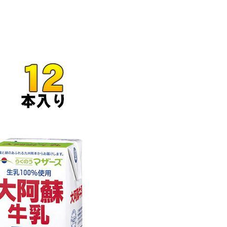
金前の売上をすぐに現金で受け取る方法
可能な資金調達法3選！#shorts
リスクが高い #shorts
量の「33000円」になる！
セルフバックの全貌！危険回避と安全な稼ぎ方を徹底解説
に695万円も投資してる営業39歳サラリーマン【2025年10月3
合ってありますか？#Shorts
い！初心者でも成果を出す電話の仕方はコレ！
すすめの資金調達4選
なこと7選
4選#Shorts