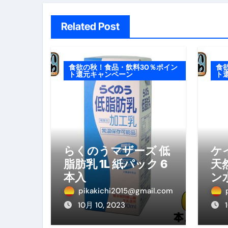
Related Post
食欲の秋！食品・飲料30％ポイン
食
ト還元キャンペーン
ト
らくのうマザーズ 低
ケ
脂肪乳 1L 紙パック 6
天
本入
ン水
ペ
pikakichi2015@gmail.com
天
10月 10, 2023
ー