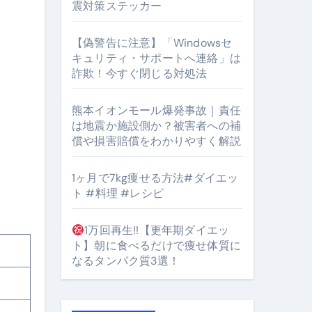
震対策ステッカー
【偽警告に注意】「Windowsセ
キュリティ・サポートへ連絡」は
#筋トレ #美容 #健康 #雑学 #ナレーター #小林将大
詐欺！今すぐ閉じる対処法
orts
熊本イオンモール爆発事故｜責任
は地震か施設側か？被害者への補
償や損害賠償をわかりやすく解説
1ヶ月で7kg痩せる方法#ダイエッ
ト #料理 #レシピ
となるのが独自ドメイン
1万回再生!!【更年期ダイエッ
Oを最安で手に入れる方法
ト】朝に食べるだけで痩せ体質に
マホ防衛システム」完全ガイド
なるタンパク質3選！