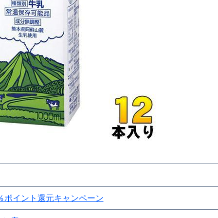
エット
の真実
の？①【30秒でわかる効果まとめ】#アーモンド #ダイエット 
返済か、自己破産かひろゆきさんならどちらを選びますか？ #sh
康、ダイエットにとても重要な女性ホルモンと男性ホルモン
行っても返金されません
めドメイン特集- ビジネスの信用を築く――そのすべての起点
2026 完全攻略ガイド 今こそ買い時！ゲーミングPC・高性能BT
時代へ Pebblebee × iMazing で完成する「究極のス
％ポイント還元キャンペーン
マホ代。 BB.exciteモバイル「Fitプラン」完全ガイド