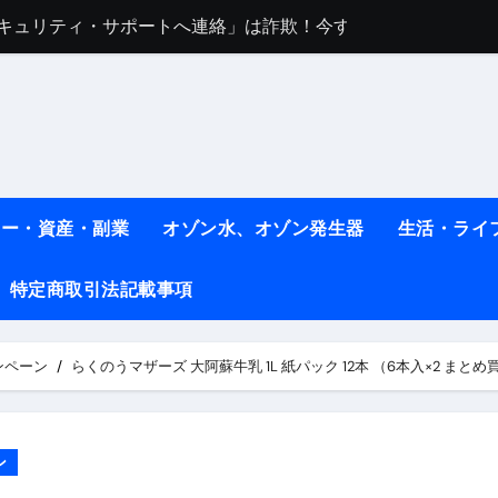
任は地震か施設側か？被害者への補償や損害賠償をわかりやす
ト #料理 #レシピ
ット】朝に食べるだけで痩せ体質になるタンパク質3選！
薬はコレ！ #医療ダイエット
#shots
ネー・資産・副業
オゾン水、オゾン発生器
生活・ライ
べ物7選 #ダイエット
特定商取引法記載事項
痩せ本当に効果ある？ #エクササイズ
人生最後のダイエット、食事はこれからやりました！【あすけん
ンペーン
らくのうマザーズ 大阿蘇牛乳 1L 紙パック 12本 （6本入×2 まと
の考え方と実践方法を解説します【健康】
なしで2ヶ月で10kg減量した、私の痩せる9つの習慣 | レシピ
ン
時間・記憶・名言・人生哲学から読み解く生き方