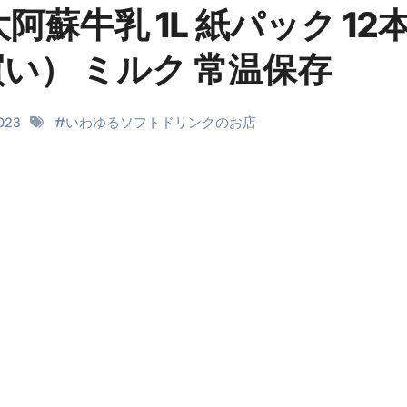
蘇牛乳 1L 紙パック 12
料査定は危険？情報収集との関係と見分け方を解説
買い） ミルク 常温保存
係｜最新観測データと前兆現象を徹底解説【2026】
地震の関連性は？
2023
#
いわゆるソフトドリンクのお店
RIGHT」取り扱い開始＆リリース記念キャンペーン【ムームード
コイン」がもらえる超お得アプリ
かかるのか？勘定科目・仕訳・申告書記載方法
これが日本が残念な国になった理由です。国民は●●をしないとこ
00円を妄想シナリオ検証してみた！ズボラ株投資
】一覧※YouTubeブログSNS共通
実に取り組むべき！ #shorts
っかからないための方法 #投資詐欺 #詐欺 #弁護士 #法律