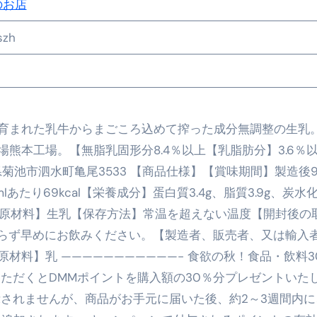
る」に変わる30日間 ― 科学的メソッドで英語脳を作る完全
のお店
最安1万円台＆ハワイ朝食付き割引まで網羅 ― “失敗せずに選
szh
：国内航空券＋ホテルが“セット割”で最安級！ スカイマーク／
e】今注目のドメインをご紹介
何をするサイトか”が一目で伝わ
①【30秒でわかる効果まとめ】#梅干し #ダイエット #筋トレ
育まれた乳牛からまごころ込めて搾った成分無調整の生乳
なるの？②【30秒でわかる効果まとめ】#ダイエット #筋トレ 
熊本工場。【無脂乳固形分8.4％以上【乳脂肪分】3.6％
県菊池市泗水町亀尾3533 【商品仕様】【賞味期間】製造後
①【30秒でわかる効果まとめ】#バナナ #ダイエット #筋トレ
たり69kcal【栄養成分】蛋白質3.4g、脂質3.9g、炭水
けたらどうなるのか？ #ダイエット #プロテイン #痩せる
4mg【原材料】生乳【保存方法】常温を超えない温度【開封後の
完成まで。ムームードメインなら“全部まとめて”安心スタート
わらず早めにお飲みください。【製造者、販売者、又は輸入
材料】乳 ———————————- 食欲の秋！食品・飲料3
ド｜“着る布団”で肩・首・足元の冷えを根こそぎ防ぐ！素材別
ただくとDMMポイントを購入額の30％分プレゼントいた
完全攻略”｜シンサレート・羽毛・人工羽毛・調温・吸湿発熱…
示されませんが、商品がお手元に届いた後、約2～3週間内に
ル付き・筋力アシスト・ツイスト・天然木まで徹底分類！室内で