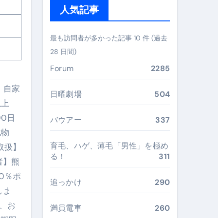
ガイド
人気記事
ぶ”実践大全
最も訪問者が多かった記事 10 件 (過去
Peach／FDA／ソラシドエアを目的別に選ぶコツと、失敗し
28 日間)
る。いま選ばれている新定番ドメイン
Forum
2285
 #美容 #健康 #雑学 #ナレーター #小林将大
。自家
日曜劇場
504
#美容 #健康 #雑学 #ナレーター #小林将大
以上
90日
 #美容 #健康 #雑学 #ナレーター #小林将大
バウアー
337
化物
育毛、ハゲ、薄毛「男性」を極め
取扱】
る！
311
者】熊
0％ポ
おすすめ・選び方・洗い方・Q&Aまで
追っかけ
290
しま
あなたの寝室に最適解を出す快眠ガイド
、お
満員電車
260
“足腰と体幹”を育てる選び方＆続け方ガイド