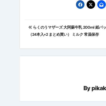
スイーツ完全ガイド ― 人生を
「地震は突然、備えは今日から
投
らくのうマザーズ 大阿蘇牛乳 200ml 紙パッ
稿
（24本入×2 まとめ買い） ミルク 常温保存
ナ
ビ
ゲ
ー
シ
By
pika
ョ
ン