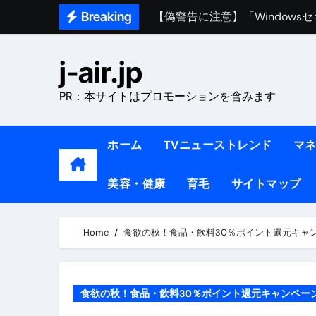
Skip
Breaking
熊本イオンモール爆発事故｜責
to
content
1ヶ月で7kg痩せる方法#ダイエッ
j-air.jp
1万回再生!!【更年期ダイエ
PR：本サイトはプロモーションを含みます
【医者が教える】本当に痩せる
中町綾が2週間で3.5kg痩せた方法 
ホーム
TVニューストレンド
マ
【医者が解説】食べたら痩せる食
美容・健康
育毛
サイトマップ
【医者が解説】このふくらはぎ
【ダイエット迷子必見】38歳
Home
食欲の秋！食品・飲料30％ポイント還元キャ
【美容】ダイエットに対する私
【1日ダイエットルーティン】運動
食欲の秋！食品・飲料30％ポイント還元キャンペー
『葬送のフリーレン』の学び｜