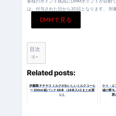
客様のポイント残高にDMMポイントが自動
は、付与された日から30日となります。 対象
【2026年最新保存版】エア
DMMで見る
コロナウイルス完全解説ガイド 
「3秒で整う、新しい栄養補給」
クリスマスの魔法で、心と未
目次
磁気ネックレスは「首に着ける
【最新】手袋の選び方 完全ガ
Related posts:
電気カミソリ完全ガイド｜深剃
補聴器の選び方 完全ガイド｜
伊藤園 チチヤス ミルクがおいしいミルクコーヒ
ケイ・エ
ー 200ml 紙パック 48本 （24本入×2 まとめ買
城の華 1L
失敗しない「爪切り」完全ガイ
い）
買
失敗しない「カニ」完全ガイド
松前漬とは何か──北海道の海と