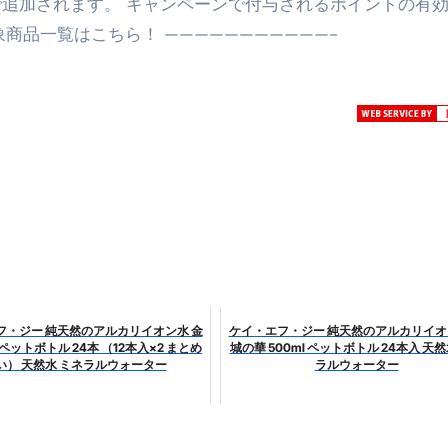
で追加されます。 キャンペーンで付与されるポイントの有
商品一覧はこちら！ ———————————-
トリ超新春セール＆セット割完全攻略ガイド｜海外・国内旅行を
― 正しく知ることが、最大の感染対策になる ―
 飲むミスト（IN MIST）とは何か──「飲む」という行為を
来を彩る方法――「ただのイベント」を一生の思い出に変える
だけ」じゃない。日常の“重だるさ”を軽くする選択肢
イド｜スマホ対応・防寒・撥水・作業用（ニトリル/ビニール）
り・肌へのやさしさ・防水・充電方式まで失敗しない選び方
集音器との違い・タイプ別比較・価格の考え方・失敗しないチェ
フ・ジー 純天然のアルカリイオン水 金
ケイ・エフ・ジー 純天然のアルカリイオ
 ペットボトル 24本 （12本入×2 まとめ
城の華 500ml ペットボトル 24本入 天然
ド：高級クリッパー・ニッパー・電動まで、硬い爪／巻き爪／
い） 天然水 ミネラルウォーター
ラルウォーター
：ズワイ・タラバ・ポーション・カット済みの選び方と、年末年始
暮らしが生んだ“完成された保存食文化”