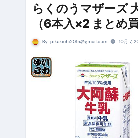
らくのうマザーズ 大阿
リサイクル業者の無料回収・無
（6本入×2 まとめ
山梨県震度6弱と富士山噴火の関
青森県震度6とベネゼエラM7級
By
pikakichi2015@gmail.com
10月 7, 
Cookie同意管理ツール「ST
金融ブラックでも毎日「ビット
【輸入消費税】輸入に消費税は
この動画は国にすぐ消されます。
意外にありえる？日経平均400
アフィリエイト【稼げるキーワード
【必見】融資受けるなら”コレ”を確
弁護士が教える「投資詐欺」に引