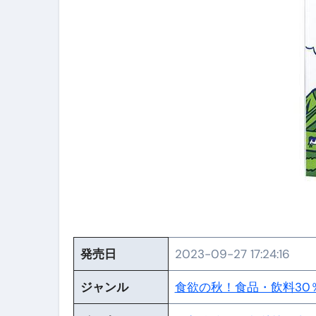
体脂肪が落ちる朝食3選 #ダイ
No.102 9割が勘違い 自己破産
アーモンドを毎日食べたらどうなる
【ひろゆき】借金1億円あります 
セラピストのための！美容、健
弁護士解説【詐欺被害】警察に
5キロ痩せる簡単な方法
ムームードメイン 2月のおすす
FRONTIER スーパーセール
発売日
2023-09-27 17:24:16
なくす不安と消える恐怖をゼロにする
ジャンル
食欲の秋！食品・飲料30
使った分だけ支払う、いちばん賢いス