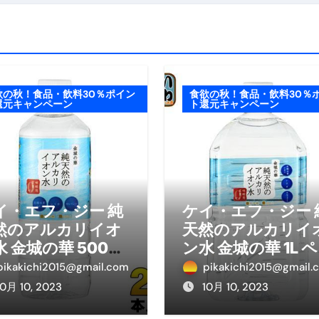
欲の秋！食品・飲料30％ポイン
食欲の秋！食品・飲料30％
還元キャンペーン
ト還元キャンペーン
イ・エフ・ジー 純
ケイ・エフ・ジー 
然のアルカリイオ
天然のアルカリイ
 金城の華 500ml
ン水 金城の華 1L 
ットボトル 24本入
トボトル 12本入 
pikakichi2015@gmail.com
pikakichi2015@gmail.
然水 ミネラルウォ
水 ミネラルウォー
10月 10, 2023
10月 10, 2023
ター
ー