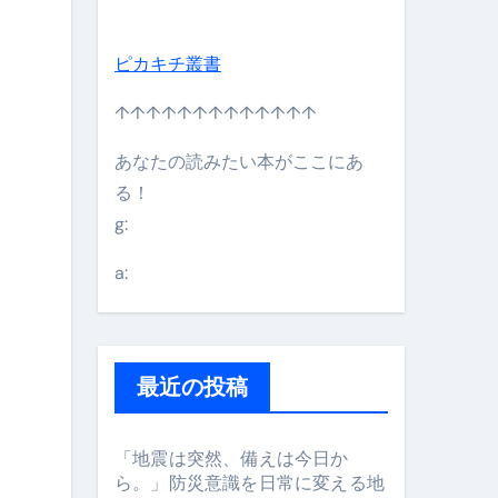
ピカキチ叢書
↑↑↑↑↑↑↑↑↑↑↑↑↑
あなたの読みたい本がここにあ
る！
g:
日】 #bitcoin #全財産 #暗号資産
a:
最近の投稿
「地震は突然、備えは今日か
ら。」防災意識を日常に変える地