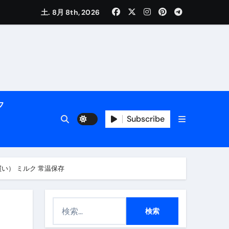
土. 8月 8th, 2026
く解説
フ
Subscribe
活用術】
め買い） ミルク 常温保存
付き | ダイエット中の食事
検
索