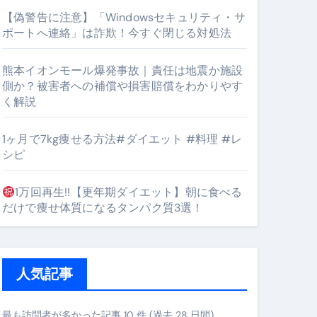
【偽警告に注意】「Windowsセキュリティ・サ
ポートへ連絡」は詐欺！今すぐ閉じる対処法
#筋トレ #美容 #健康 #雑学 #ナレーター #小林将大
熊本イオンモール爆発事故｜責任は地震か施設
orts
側か？被害者への補償や損害賠償をわかりやす
く解説
1ヶ月で7kg痩せる方法#ダイエット #料理 #レ
シピ
1万回再生!!【更年期ダイエット】朝に食べる
となるのが独自ドメイン
だけで痩せ体質になるタンパク質3選！
Oを最安で手に入れる方法
マホ防衛システム」完全ガイド
人気記事
ガイド
最も訪問者が多かった記事 10 件 (過去 28 日間)