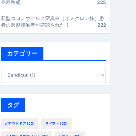
長寿番組
225
最安値で実現する究極の旅術
新型コロナウイルス変異株（オミクロン株）患
者の濃厚接触者が確認された！
222
再定義する新しいサプリ体験
完全ガイドブック
カテゴリー
まで目的別に失敗しない
カ
テ
ゴ
ックリスト（高齢者にも）
リ
飛び散り対策の選び方
ー
タグ
に“満足度MAX”で食べるコツ
#アウトドア
(20)
#ギフト
(20)