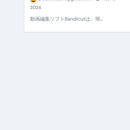
【PR】フリーランス必見！入
2024
【2023年最新】金融ブラックでも
動画編集ソフトBandicutは、簡…
個人事業主は銀行から融資を受けると
【誰でも出来る】3万円が10％増
【即金】3時間で5万円稼ぐ
【超高騰】爆上がりしたビットコイン
Q：借りた借金を返さなくていい場
【必見】もう営業電話は怖くな
フリーランス・個人事業主にお
自己破産中に絶対にしてはダメ
自己破産にまつわるよくある勘違い
体脂肪が落ちる朝食3選 #ダイ