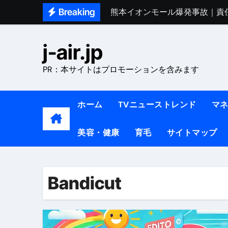
Skip
Breaking
熊本イオンモール爆発事故｜責
to
1ヶ月で7kg痩せる方法#ダイエッ
content
j-air.jp
1万回再生!!【更年期ダイエ
PR：本サイトはプロモーションを含みます
【医者が教える】本当に痩せる
中町綾が2週間で3.5kg痩せた方法 
ホーム
TVニューストレンド
マ
【医者が解説】食べたら痩せる食
美容・健康
育毛
サイトマップ
【医者が解説】このふくらはぎ
【ダイエット迷子必見】38歳
【美容】ダイエットに対する私
Bandicut
【1日ダイエットルーティン】運動
『葬送のフリーレン』の学び｜