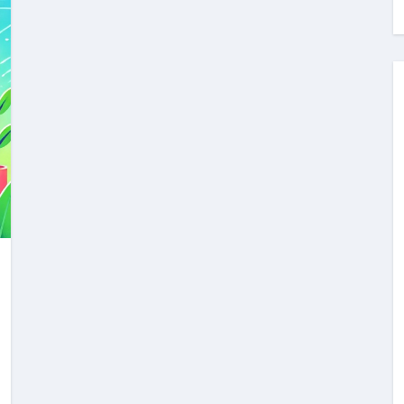
料査定は危険？情報収集との関係と見分け方を解説
係｜最新観測データと前兆現象を徹底解説【2026】
地震の関連性は？
RIGHT」取り扱い開始＆リリース記念キャンペーン【ムームード
コイン」がもらえる超お得アプリ
かかるのか？勘定科目・仕訳・申告書記載方法
これが日本が残念な国になった理由です。国民は●●をしないとこ
00円を妄想シナリオ検証してみた！ズボラ株投資
】一覧※YouTubeブログSNS共通
実に取り組むべき！ #shorts
っかからないための方法 #投資詐欺 #詐欺 #弁護士 #法律