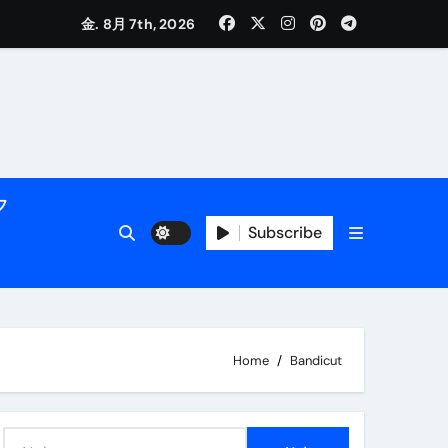
く解説
金. 8月 7th, 2026
フ
Subscribe
活用術】
Home
Bandicut
付き | ダイエット中の食事
検