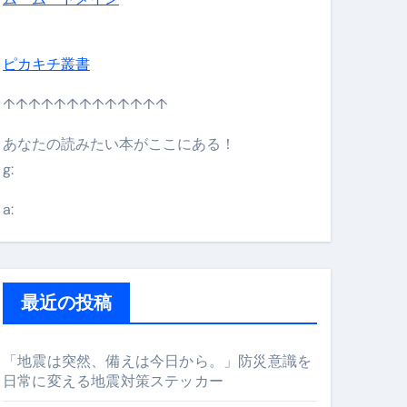
ピカキチ叢書
↑↑↑↑↑↑↑↑↑↑↑↑↑
あなたの読みたい本がここにある！
g:
日】 #bitcoin #全財産 #暗号資産
a:
最近の投稿
「地震は突然、備えは今日から。」防災意識を
日常に変える地震対策ステッカー