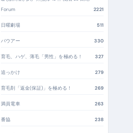
ぶ”実践大全
Forum
2221
Peach／FDA／ソラシドエアを目的別に選ぶコツと、失敗し
日曜劇場
511
る。いま選ばれている新定番ドメイン
バウアー
330
 #美容 #健康 #雑学 #ナレーター #小林将大
育毛、ハゲ、薄毛「男性」を極める！
327
#美容 #健康 #雑学 #ナレーター #小林将大
 #美容 #健康 #雑学 #ナレーター #小林将大
追っかけ
279
育毛剤「返金(保証)」を極める！
269
満員電車
263
おすすめ・選び方・洗い方・Q&Aまで
あなたの寝室に最適解を出す快眠ガイド
番協
238
“足腰と体幹”を育てる選び方＆続け方ガイド