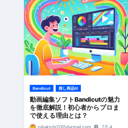
リサイクル業者の無料回収・無
山梨県震度6弱と富士山噴火の関
青森県震度6とベネゼエラM7級
Cookie同意管理ツール「ST
金融ブラックでも毎日「ビット
【輸入消費税】輸入に消費税は
この動画は国にすぐ消されます。
意外にありえる？日経平均400
Bandicut
推し商品III
アフィリエイト【稼げるキーワード
動画編集ソフトBandicutの魅力
を徹底解説！初心者からプロま
【必見】融資受けるなら”コレ”を確
で使える理由とは？
弁護士が教える「投資詐欺」に引
pikakichi2015@gmail.com
7月 4,