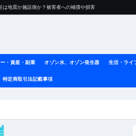
任は地震か施設側か？被害者への補償や損害賠償をわかりやす
ト #料理 #レシピ
ット】朝に食べるだけで痩せ体質になるタンパク質3選！
薬はコレ！ #医療ダイエット
#shots
ネー・資産・副業
オゾン水、オゾン発生器
生活・ライ
べ物7選 #ダイエット
特定商取引法記載事項
痩せ本当に効果ある？ #エクササイズ
人生最後のダイエット、食事はこれからやりました！【あすけん
の考え方と実践方法を解説します【健康】
なしで2ヶ月で10kg減量した、私の痩せる9つの習慣 | レシピ
時間・記憶・名言・人生哲学から読み解く生き方