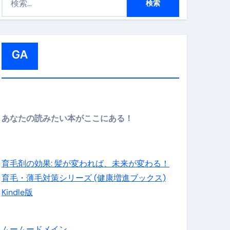
索
:
GA
メイン】
あなたの読みたい本がここにある！
の先さらに貧しくなります。【 竹花貴騎 切り抜き 会社員 
育毛剤の効果: 髪が変われば、未来が変わる！
育毛・薄毛対策シリーズ (健康増進ブックス)
Kindle版
ムームードメイン