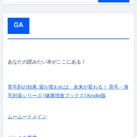
:
GA
あなたの読みたい本がここにある！
育毛剤の効果: 髪が変われば、未来が変わる！ 育毛・薄
毛対策シリーズ (健康増進ブックス) Kindle版
ムームードメイン