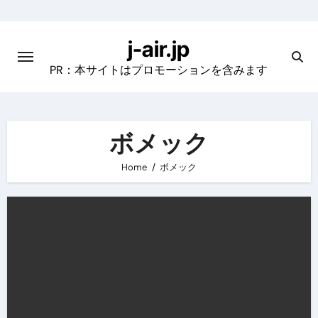
Skip
to
j-air.jp
content
PR：本サイトはプロモーションを含みます
ボメック
Home
ボメック