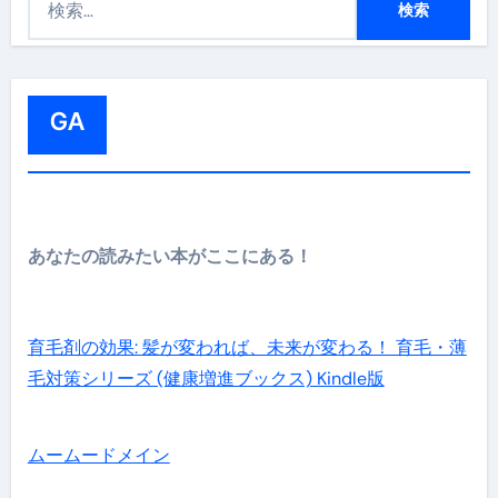
索
:
GA
あなたの読みたい本がここにある！
育毛剤の効果: 髪が変われば、未来が変わる！ 育毛・薄
毛対策シリーズ (健康増進ブックス) Kindle版
ムームードメイン