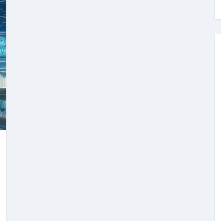
料査定は危険？情報収集との関係と見分け方を解説
係｜最新観測データと前兆現象を徹底解説【2026】
地震の関連性は？
RIGHT」取り扱い開始＆リリース記念キャンペーン【ムームード
コイン」がもらえる超お得アプリ
かかるのか？勘定科目・仕訳・申告書記載方法
これが日本が残念な国になった理由です。国民は●●をしないとこ
00円を妄想シナリオ検証してみた！ズボラ株投資
】一覧※YouTubeブログSNS共通
実に取り組むべき！ #shorts
っかからないための方法 #投資詐欺 #詐欺 #弁護士 #法律