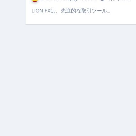
【PR】フリーランス必見！入
LION FXは、先進的な取引ツール…
【2023年最新】金融ブラックでも
個人事業主は銀行から融資を受けると
【誰でも出来る】3万円が10％増
【即金】3時間で5万円稼ぐ
【超高騰】爆上がりしたビットコイン
Q：借りた借金を返さなくていい場
【必見】もう営業電話は怖くな
フリーランス・個人事業主にお
自己破産中に絶対にしてはダメ
自己破産にまつわるよくある勘違い
体脂肪が落ちる朝食3選 #ダイ