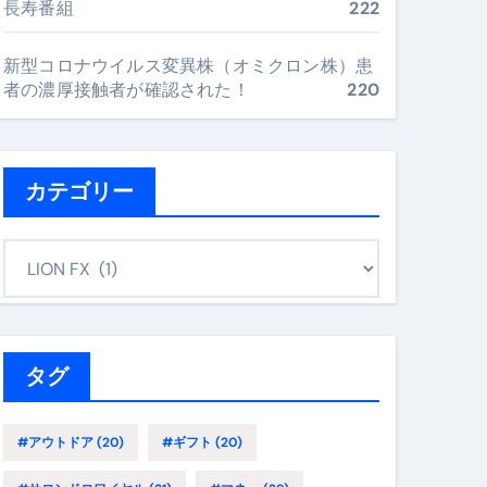
長寿番組
222
最安値で実現する究極の旅術
新型コロナウイルス変異株（オミクロン株）患
者の濃厚接触者が確認された！
220
再定義する新しいサプリ体験
完全ガイドブック
カテゴリー
まで目的別に失敗しない
カ
テ
ゴ
ックリスト（高齢者にも）
リ
飛び散り対策の選び方
ー
タグ
に“満足度MAX”で食べるコツ
#アウトドア
(20)
#ギフト
(20)