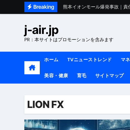
Skip
Breaking
熊本イオンモール爆発事故｜責
to
1ヶ月で7kg痩せる方法#ダイエッ
content
j-air.jp
1万回再生!!【更年期ダイエ
PR：本サイトはプロモーションを含みます
【医者が教える】本当に痩せる
中町綾が2週間で3.5kg痩せた方法 
ホーム
TVニューストレンド
マ
【医者が解説】食べたら痩せる食
美容・健康
育毛
サイトマップ
【医者が解説】このふくらはぎ
【ダイエット迷子必見】38歳
【美容】ダイエットに対する私
LION FX
【1日ダイエットルーティン】運動
『葬送のフリーレン』の学び｜