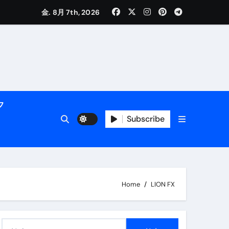
く解説
金. 8月 7th, 2026
フ
Subscribe
活用術】
Home
LION FX
付き | ダイエット中の食事
検