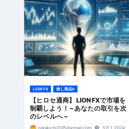
リサイクル業者の無料回収・無
山梨県震度6弱と富士山噴火の関
青森県震度6とベネゼエラM7級
Cookie同意管理ツール「ST
金融ブラックでも毎日「ビット
【輸入消費税】輸入に消費税は
この動画は国にすぐ消されます。
意外にありえる？日経平均400
LION FX
推し商品II
アフィリエイト【稼げるキーワード
【ヒロセ通商】 LION FXで市場を
制覇しよう！ – あなたの取引を次
【必見】融資受けるなら”コレ”を確
のレベルへ –
弁護士が教える「投資詐欺」に引
pikakichi2015@gmail.com
5月 1, 2024