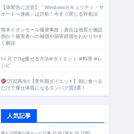
【偽警告に注意】「Windowsセキュリティ・サ
ポートへ連絡」は詐欺！今すぐ閉じる対処法
#筋トレ #美容 #健康 #雑学 #ナレーター #小林将大
熊本イオンモール爆発事故｜責任は地震か施設
orts
側か？被害者への補償や損害賠償をわかりやす
く解説
1ヶ月で7kg痩せる方法#ダイエット #料理 #レ
シピ
1万回再生!!【更年期ダイエット】朝に食べる
となるのが独自ドメイン
だけで痩せ体質になるタンパク質3選！
Oを最安で手に入れる方法
マホ防衛システム」完全ガイド
人気記事
ガイド
最も訪問者が多かった記事 10 件 (過去 28 日間)