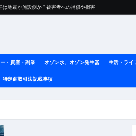
任は地震か施設側か？被害者への補償や損害賠償をわかりやす
ト #料理 #レシピ
ット】朝に食べるだけで痩せ体質になるタンパク質3選！
薬はコレ！ #医療ダイエット
#shots
ネー・資産・副業
オゾン水、オゾン発生器
生活・ライ
べ物7選 #ダイエット
特定商取引法記載事項
痩せ本当に効果ある？ #エクササイズ
人生最後のダイエット、食事はこれからやりました！【あすけん
の考え方と実践方法を解説します【健康】
なしで2ヶ月で10kg減量した、私の痩せる9つの習慣 | レシピ
時間・記憶・名言・人生哲学から読み解く生き方