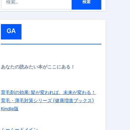
索
:
GA
メイン】
あなたの読みたい本がここにある！
の先さらに貧しくなります。【 竹花貴騎 切り抜き 会社員 
育毛剤の効果: 髪が変われば、未来が変わる！
育毛・薄毛対策シリーズ (健康増進ブックス)
Kindle版
ムームードメイン