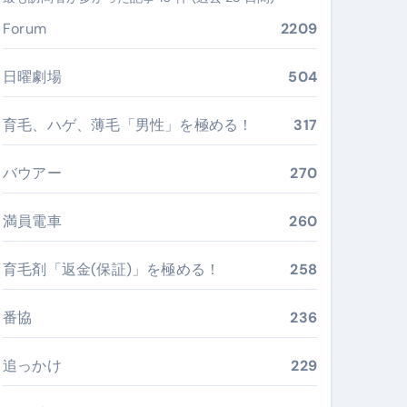
ぶ”実践大全
Forum
2209
Peach／FDA／ソラシドエアを目的別に選ぶコツと、失敗し
日曜劇場
504
る。いま選ばれている新定番ドメイン
育毛、ハゲ、薄毛「男性」を極める！
317
 #美容 #健康 #雑学 #ナレーター #小林将大
バウアー
270
#美容 #健康 #雑学 #ナレーター #小林将大
 #美容 #健康 #雑学 #ナレーター #小林将大
満員電車
260
育毛剤「返金(保証)」を極める！
258
番協
236
おすすめ・選び方・洗い方・Q&Aまで
あなたの寝室に最適解を出す快眠ガイド
追っかけ
229
“足腰と体幹”を育てる選び方＆続け方ガイド