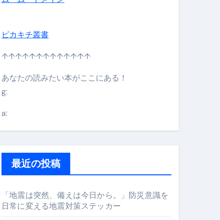
ピカキチ叢書
↑↑↑↑↑↑↑↑↑↑↑↑↑
あなたの読みたい本がここにある！
g:
日】 #bitcoin #全財産 #暗号資産
a:
最近の投稿
「地震は突然、備えは今日から。」防災意識を
日常に変える地震対策ステッカー