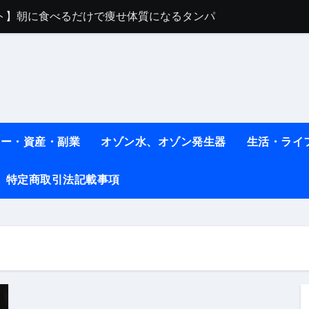
ット】朝に食べるだけで痩せ体質になるタンパク質3選！
薬はコレ！ #医療ダイエット
#shots
べ物7選 #ダイエット
痩せ本当に効果ある？ #エクササイズ
ネー・資産・副業
オゾン水、オゾン発生器
生活・ライ
人生最後のダイエット、食事はこれからやりました！【あすけん
特定商取引法記載事項
の考え方と実践方法を解説します【健康】
なしで2ヶ月で10kg減量した、私の痩せる9つの習慣 | レシピ
時間・記憶・名言・人生哲学から読み解く生き方
料査定は危険？情報収集との関係と見分け方を解説
係｜最新観測データと前兆現象を徹底解説【2026】