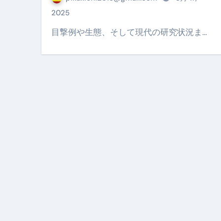
個人事業主は銀行から融資を受けると
2025
【誰でも出来る】3万円が10％増
目撃例や生態、そして現代の研究状況ま…
【即金】3時間で5万円稼ぐ
【超高騰】爆上がりしたビットコイン
Q：借りた借金を返さなくていい場
【必見】もう営業電話は怖くな
フリーランス・個人事業主にお
自己破産中に絶対にしてはダメ
自己破産にまつわるよくある勘違い
体脂肪が落ちる朝食3選 #ダイ
No.102 9割が勘違い 自己破産
アーモンドを毎日食べたらどうなる