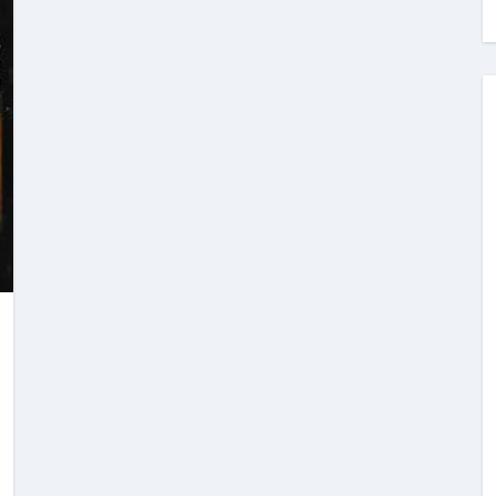
地震の関連性は？
RIGHT」取り扱い開始＆リリース記念キャンペーン【ムームード
コイン」がもらえる超お得アプリ
かかるのか？勘定科目・仕訳・申告書記載方法
これが日本が残念な国になった理由です。国民は●●をしないとこ
00円を妄想シナリオ検証してみた！ズボラ株投資
】一覧※YouTubeブログSNS共通
実に取り組むべき！ #shorts
っかからないための方法 #投資詐欺 #詐欺 #弁護士 #法律
金前の売上をすぐに現金で受け取る方法
可能な資金調達法3選！#shorts