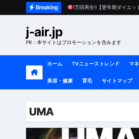
Skip
Breaking
1万回再生!!【更年期ダイエ
to
【医者が教える】本当に痩せる
content
j-air.jp
中町綾が2週間で3.5kg痩せた方法 
PR：本サイトはプロモーションを含みます
【医者が解説】食べたら痩せる食
【医者が解説】このふくらはぎ
ホーム
TVニューストレンド
マ
【ダイエット迷子必見】38歳
美容・健康
育毛
サイトマップ
【美容】ダイエットに対する私
【1日ダイエットルーティン】運動
『葬送のフリーレン』の学び｜
UMA
リサイクル業者の無料回収・無
山梨県震度6弱と富士山噴火の関