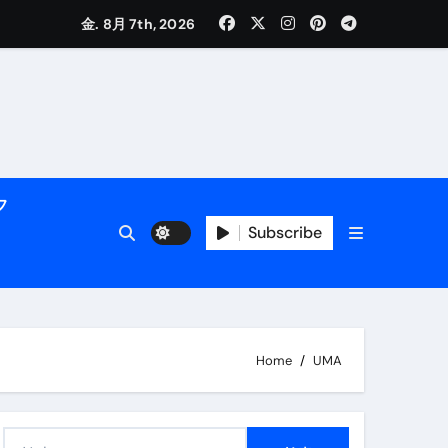
金. 8月 7th, 2026
フ
活用術】
Subscribe
付き | ダイエット中の食事
Home
UMA
検