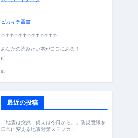
ピカキチ叢書
↑↑↑↑↑↑↑↑↑↑↑↑↑
日】 #bitcoin #全財産 #暗号資産
あなたの読みたい本がここにある！
g:
a:
最近の投稿
「地震は突然、備えは今日から。」防災意識を
日常に変える地震対策ステッカー
#筋トレ #美容 #健康 #雑学 #ナレーター #小林将大