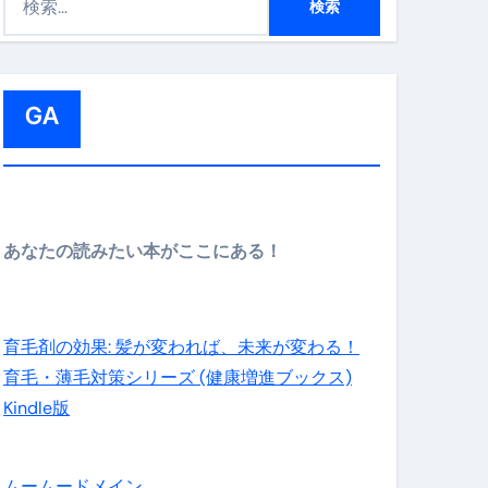
索
:
メイン】
GA
の先さらに貧しくなります。【 竹花貴騎 切り抜き 会社員 
あなたの読みたい本がここにある！
育毛剤の効果: 髪が変われば、未来が変わる！
育毛・薄毛対策シリーズ (健康増進ブックス)
Kindle版
ムームードメイン