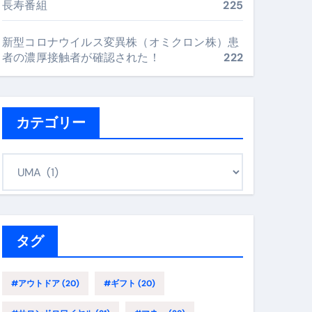
長寿番組
225
再定義する新しいサプリ体験
新型コロナウイルス変異株（オミクロン株）患
完全ガイドブック
者の濃厚接触者が確認された！
222
まで目的別に失敗しない
カテゴリー
ックリスト（高齢者にも）
カ
テ
飛び散り対策の選び方
ゴ
に“満足度MAX”で食べるコツ
リ
ー
タグ
#アウトドア
(20)
#ギフト
(20)