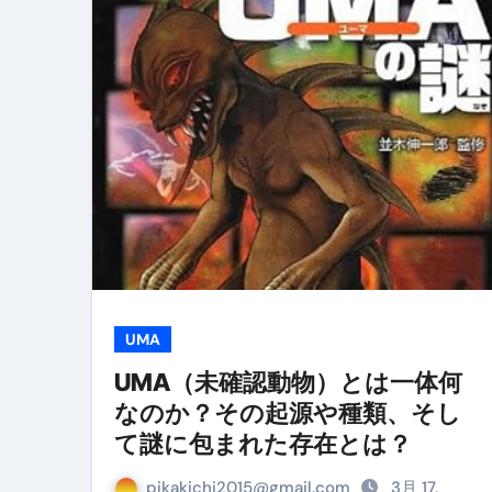
青森県震度6とベネゼエラM7級
Cookie同意管理ツール「ST
金融ブラックでも毎日「ビット
【輸入消費税】輸入に消費税は
この動画は国にすぐ消されます。
意外にありえる？日経平均400
アフィリエイト【稼げるキーワード
【必見】融資受けるなら”コレ”を確
UMA
弁護士が教える「投資詐欺」に引
UMA（未確認動物）とは一体何
なのか？その起源や種類、そし
【PR】フリーランス必見！入
て謎に包まれた存在とは？
【2023年最新】金融ブラックでも
pikakichi2015@gmail.com
3月 17,