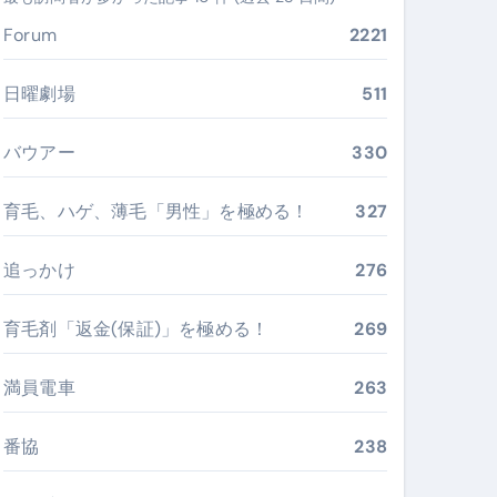
る。いま選ばれている新定番ドメイン
Forum
2221
 #美容 #健康 #雑学 #ナレーター #小林将大
日曜劇場
511
#美容 #健康 #雑学 #ナレーター #小林将大
バウアー
330
 #美容 #健康 #雑学 #ナレーター #小林将大
育毛、ハゲ、薄毛「男性」を極める！
327
追っかけ
276
おすすめ・選び方・洗い方・Q&Aまで
育毛剤「返金(保証)」を極める！
269
あなたの寝室に最適解を出す快眠ガイド
満員電車
263
“足腰と体幹”を育てる選び方＆続け方ガイド
最安値で実現する究極の旅術
番協
238