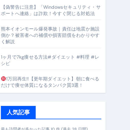
【偽警告に注意】「Windowsセキュリティ・サ
orts
ポートへ連絡」は詐欺！今すぐ閉じる対処法
熊本イオンモール爆発事故｜責任は地震か施設
側か？被害者への補償や損害賠償をわかりやす
く解説
1ヶ月で7kg痩せる方法#ダイエット #料理 #レ
となるのが独自ドメイン
シピ
Oを最安で手に入れる方法
1万回再生!!【更年期ダイエット】朝に食べる
マホ防衛システム」完全ガイド
だけで痩せ体質になるタンパク質3選！
ガイド
人気記事
ぶ”実践大全
Peach／FDA／ソラシドエアを目的別に選ぶコツと、失敗し
最も訪問者が多かった記事 10 件 (過去 28 日間)