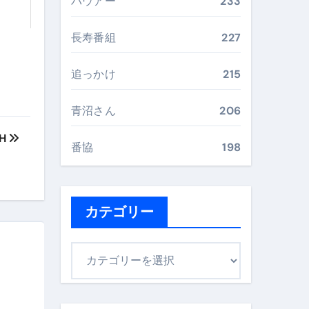
バウアー
233
最安値で実現する究極の旅術
長寿番組
227
再定義する新しいサプリ体験
追っかけ
215
完全ガイドブック
青沼さん
206
TH
番協
198
まで目的別に失敗しない
ックリスト（高齢者にも）
カテゴリー
飛び散り対策の選び方
カ
に“満足度MAX”で食べるコツ
テ
ゴ
リ