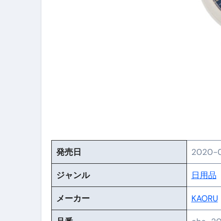
【PR】フリーランス必見！入
【2023年最新】金融ブラックでも
個人事業主は銀行から融資を受けると
【誰でも出来る】3万円が10％増
【即金】3時間で5万円稼ぐ
【超高騰】爆上がりしたビットコイン
Q：借りた借金を返さなくていい場
【必見】もう営業電話は怖くな
発売日
2020-0
フリーランス・個人事業主にお
ジャンル
日用品
自己破産中に絶対にしてはダメ
メーカー
KAORU
自己破産にまつわるよくある勘違い
体脂肪が落ちる朝食3選 #ダイ