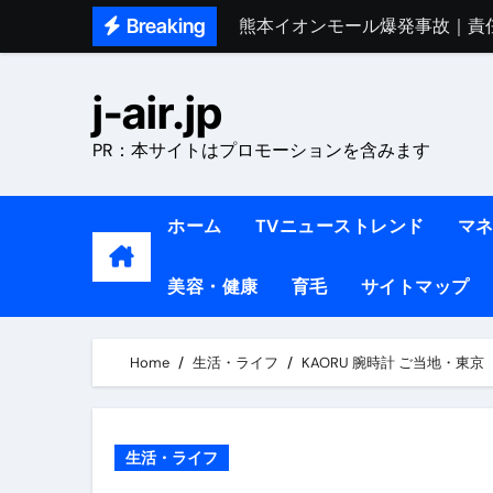
Skip
Breaking
熊本イオンモール爆発事故｜責
to
1ヶ月で7kg痩せる方法#ダイエッ
content
j-air.jp
1万回再生!!【更年期ダイエ
PR：本サイトはプロモーションを含みます
【医者が教える】本当に痩せる
中町綾が2週間で3.5kg痩せた方法 
ホーム
TVニューストレンド
マ
【医者が解説】食べたら痩せる食
美容・健康
育毛
サイトマップ
【医者が解説】このふくらはぎ
【ダイエット迷子必見】38歳
Home
生活・ライフ
KAORU 腕時計 ご当地・東京（
【美容】ダイエットに対する私
【1日ダイエットルーティン】運動
生活・ライフ
『葬送のフリーレン』の学び｜