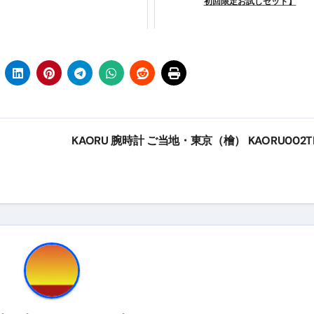
初回限定お試しセット】
トリ超新春セール＆セット割完全攻略ガイド｜海外・国内旅行を
― 正しく知ることが、最大の感染対策になる ―
 飲むミスト（IN MIST）とは何か──「飲む」という行為を
来を彩る方法――「ただのイベント」を一生の思い出に変える
だけ」じゃない。日常の“重だるさ”を軽くする選択肢
KAORU 腕時計 ご当地・東京（檜） KAORU002
イド｜スマホ対応・防寒・撥水・作業用（ニトリル/ビニール）
り・肌へのやさしさ・防水・充電方式まで失敗しない選び方
集音器との違い・タイプ別比較・価格の考え方・失敗しないチェ
ド：高級クリッパー・ニッパー・電動まで、硬い爪／巻き爪／
：ズワイ・タラバ・ポーション・カット済みの選び方と、年末年始
暮らしが生んだ“完成された保存食文化”