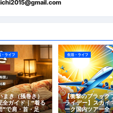
kichi2015@gmail.com
少しだけ甘くする、現代スイーツ文化のすべて ―
。」防災意識を日常に変える地震対策ステッカー
活・ライフ
生活・ライフ
いまき（掻巻き）
【衝撃のブラック
完全ガイド｜“着る
ライデー】スカイ
団”で肩・首・足元
ーク国内ツアー全