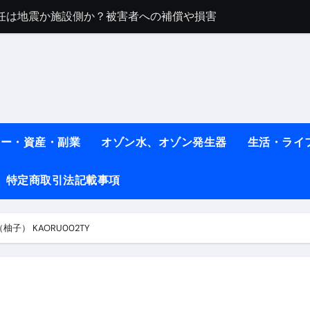
任は地震か施設側か？被害者への補償や損害賠償をわかりやす
ト #料理 #レシピ
ット】朝に食べるだけで痩せ体質になるタンパク質3選！
薬はコレ！ #医療ダイエット
#shots
ネー・資産・副業
オゾン水、オゾン発生器
生活・ライ
べ物7選 #ダイエット
特定商取引法記載事項
痩せ本当に効果ある？ #エクササイズ
人生最後のダイエット、食事はこれからやりました！【あすけん
柚子） KAORU002TY
の考え方と実践方法を解説します【健康】
なしで2ヶ月で10kg減量した、私の痩せる9つの習慣 | レシピ
時間・記憶・名言・人生哲学から読み解く生き方