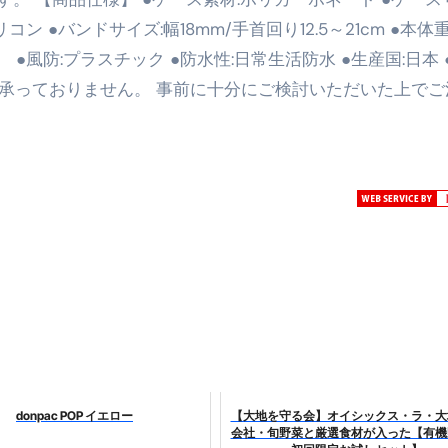
リコン ●バンドサイズ:幅18mm/手首回り12.5～21cm ●本体
最安1万円台＆ハワイ朝食付き割引まで網羅 ― “失敗せずに選
SON） ●風防:プラスチック ●防水性:日常生活防水 ●生産国:日本
：国内航空券＋ホテルが“セット割”で最安級！ スカイマーク／
、承っておりません。 事前に十分にご検討いただいた上でご
e】今注目のドメインをご紹介
何をするサイトか”が一目で伝わ
①【30秒でわかる効果まとめ】#梅干し #ダイエット #筋トレ
なるの？②【30秒でわかる効果まとめ】#ダイエット #筋トレ 
①【30秒でわかる効果まとめ】#バナナ #ダイエット #筋トレ
けたらどうなるのか？ #ダイエット #プロテイン #痩せる
完成まで。ムームードメインなら“全部まとめて”安心スタート
ド｜“着る布団”で肩・首・足元の冷えを根こそぎ防ぐ！素材別
完全攻略”｜シンサレート・羽毛・人工羽毛・調温・吸湿発熱…
donpac POP イエロー
【大地を守る会】オイシックス・ラ・大
ル付き・筋力アシスト・ツイスト・天然木まで徹底分類！室内で
会社・旬野菜と厳選食材が入った【有機