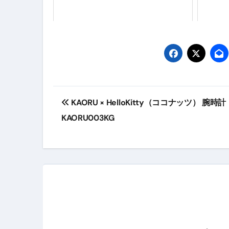
【2026年最新保存版】エア
コロナウイルス完全解説ガイド 
「3秒で整う、新しい栄養補給」
クリスマスの魔法で、心と未
投
磁気ネックレスは「首に着ける
KAORU × HelloKitty（ココナッツ） 腕時計
稿
【最新】手袋の選び方 完全ガ
KAORU003KG
ナ
電気カミソリ完全ガイド｜深剃
ビ
補聴器の選び方 完全ガイド｜
ゲ
失敗しない「爪切り」完全ガイ
ー
失敗しない「カニ」完全ガイド
松前漬とは何か──北海道の海と
シ