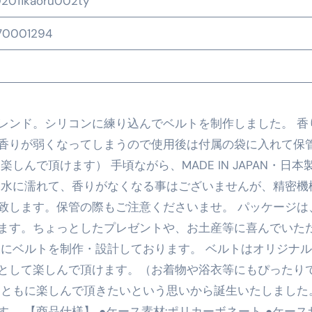
2011kaoru002ty
の真実
70001294
の？①【30秒でわかる効果まとめ】#アーモンド #ダイエット 
0
返済か、自己破産かひろゆきさんならどちらを選びますか？ #sh
康、ダイエットにとても重要な女性ホルモンと男性ホルモン
レンド。シリコンに練り込んでベルトを制作しました。 香
行っても返金されません
香りが弱くなってしまうので使用後は付属の袋に入れて保
んで頂けます） 手頃ながら、MADE IN JAPAN・日本
 水に濡れて、香りがなくなる事はございませんが、精密機
めドメイン特集- ビジネスの信用を築く――そのすべての起点
致します。保管の際もご注意くださいませ。 パッケージは
2026 完全攻略ガイド 今こそ買い時！ゲーミングPC・高性能BT
ます。ちょっとしたプレゼントや、お土産等に喜んでいた
様にベルトを制作・設計しております。 ベルトはオリジナ
時代へ Pebblebee × iMazing で完成する「究極のス
として楽しんで頂けます。（お着物や浴衣等にもぴったり
マホ代。 BB.exciteモバイル「Fitプラン」完全ガイド
とともに楽しんで頂きたいという思いから誕生いたしました
る」に変わる30日間 ― 科学的メソッドで英語脳を作る完全
。 【商品仕様】 ●ケース素材:ポリカーボネート ●ケース