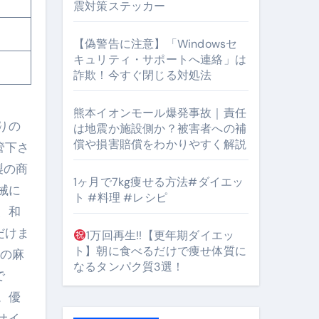
震対策ステッカー
【偽警告に注意】「Windowsセ
#筋トレ #美容 #健康 #雑学 #ナレーター #小林将大
キュリティ・サポートへ連絡」は
詐欺！今すぐ閉じる対処法
orts
熊本イオンモール爆発事故｜責任
りの
は地震か施設側か？被害者への補
償や損害賠償をわかりやすく解説
管下さ
製の商
1ヶ月で7kg痩せる方法#ダイエッ
械に
ト #料理 #レシピ
となるのが独自ドメイン
、和
Oを最安で手に入れる方法
だけま
1万回再生!!【更年期ダイエッ
ト】朝に食べるだけで痩せ体質に
ルの麻
マホ防衛システム」完全ガイド
なるタンパク質3選！
で
。優
ガイド
サイ