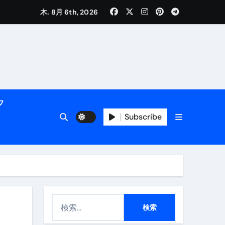
く解説
木. 8月 6th, 2026
フ
Subscribe
活用術】
付き | ダイエット中の食事
検
索