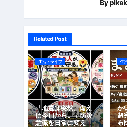
By
pika
スイーツ完全ガイド ― 人生を
ョ
「地震は突然、備えは今日から
ン
Related Post
生活・ライフ
生
「地震は突然、備え
か
は今日から。」防災
超
意識を日常に変える
布