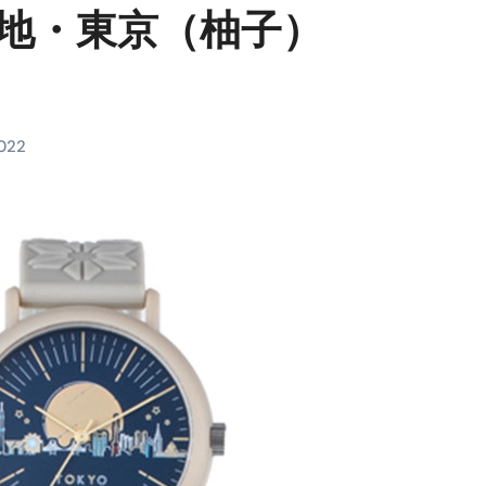
ご当地・東京（柚子）
料査定は危険？情報収集との関係と見分け方を解説
係｜最新観測データと前兆現象を徹底解説【2026】
地震の関連性は？
RIGHT」取り扱い開始＆リリース記念キャンペーン【ムームード
2022
コイン」がもらえる超お得アプリ
かかるのか？勘定科目・仕訳・申告書記載方法
これが日本が残念な国になった理由です。国民は●●をしないとこ
00円を妄想シナリオ検証してみた！ズボラ株投資
】一覧※YouTubeブログSNS共通
実に取り組むべき！ #shorts
っかからないための方法 #投資詐欺 #詐欺 #弁護士 #法律