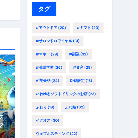
ー
タグ
#アウトドア
(20)
#ギフト
(20)
#サロンドロワイヤル
(31)
#マネー
(29)
#副業
(32)
#英語学習
(26)
#資産
(29)
AI英会話
(24)
DNS設定
(18)
いわゆるソフトドリンクのお店
(23)
ふわり
(19)
ふわ姫
(62)
フ
イクオス
(30)
マ
路
ウェブホスティング
(22)