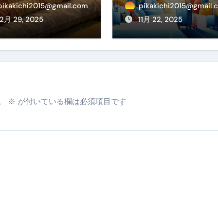
冷えを根こそぎ防
線が大特価！年末
pikakichi2015@gmail.com
pikakichi2015@gmail.
！素材別おすす
始・春休みを贅沢
12月 29, 2025
11月 22, 2025
・選び方・洗い
過ごす賢い予約ガ
・Q&Aまで
ド
。
※
が付いている欄は必須項目です