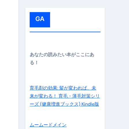
:
GA
メイン】
あなたの読みたい本がここにあ
る！
の先さらに貧しくなります。【 竹花貴騎 切り抜き 会社員 
育毛剤の効果: 髪が変われば、未
来が変わる！ 育毛・薄毛対策シリ
ーズ (健康増進ブックス) Kindle版
ムームードメイン