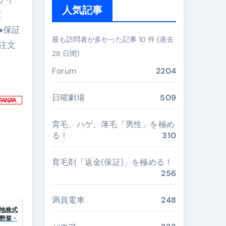
人気記事
重
ぶ”実践大全
 ●保証
Peach／FDA／ソラシドエアを目的別に選ぶコツと、失敗し
最も訪問者が多かった記事 10 件 (過去
注文
28 日間)
る。いま選ばれている新定番ドメイン
Forum
2204
 #美容 #健康 #雑学 #ナレーター #小林将大
#美容 #健康 #雑学 #ナレーター #小林将大
日曜劇場
509
 #美容 #健康 #雑学 #ナレーター #小林将大
育毛、ハゲ、薄毛「男性」を極め
る！
310
育毛剤「返金(保証)」を極める！
256
おすすめ・選び方・洗い方・Q&Aまで
あなたの寝室に最適解を出す快眠ガイド
満員電車
248
地株式
“足腰と体幹”を育てる選び方＆続け方ガイド
野菜・