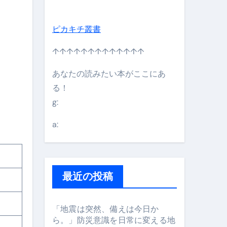
ピカキチ叢書
↑↑↑↑↑↑↑↑↑↑↑↑↑
あなたの読みたい本がここにあ
る！
g:
日】 #bitcoin #全財産 #暗号資産
a:
最近の投稿
「地震は突然、備えは今日か
ら。」防災意識を日常に変える地