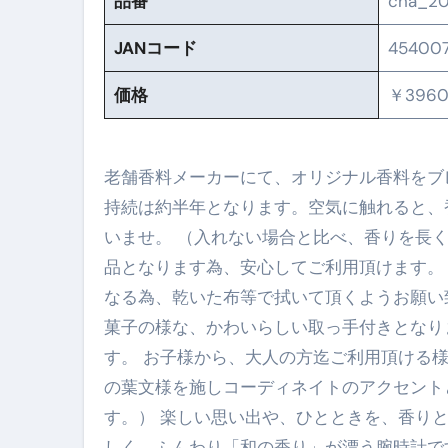
品番
cha_20
No.102 9割が勘違い 自己破産
JANコード
45400
アーモンドを毎日食べたらどうなる
価格
￥396
【ひろゆき】借金1億円あります 
セラピストのための！美容、健
老舗香料メーカーにて、オリジナル香料をブ
弁護士解説【詐欺被害】警察に
持続は約半年となります。空気に触れると、
いませ。 （入れない場合と比べ、香りを長く楽し
5キロ痩せる簡単な方法
品となります為、安心してご利用頂けます。
ムームードメイン 2月のおすす
なる為、乾いた布等で拭いて頂くようお願い
FRONTIER スーパーセール
菓子の様な、かわいらしい取っ手付きとなり
す。 お子様から、大人の方迄ご利用頂ける
なくす不安と消える恐怖をゼロにする
の葉文様を施しコーディネイトのアクセント
使った分だけ支払う、いちばん賢いス
す。） 楽しい思い出や、ひとときを、香り
英語が「聞こえる・分かる・話せ
しく、ふんわり「和の香り」が漂う腕時計です