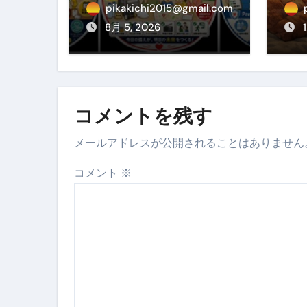
地震対策ステッカー
の
pikakichi2015@gmail.com
ぐ
8月 5, 2026
め
方
コメントを残す
メールアドレスが公開されることはありません
コメント
※