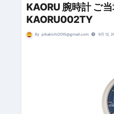
KAORU 腕時計 
リサイクル業者の無料回収・無
山梨県震度6弱と富士山噴火の関
KAORU002TY
青森県震度6とベネゼエラM7級
By
pikakichi2015@gmail.com
Cookie同意管理ツール「ST
9月 12, 
金融ブラックでも毎日「ビット
【輸入消費税】輸入に消費税は
この動画は国にすぐ消されます。
意外にありえる？日経平均400
アフィリエイト【稼げるキーワード
【必見】融資受けるなら”コレ”を確
弁護士が教える「投資詐欺」に引