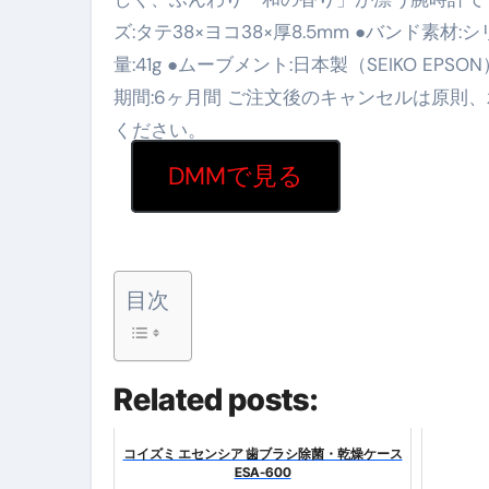
ズ:タテ38×ヨコ38×厚8.5mm ●バンド素材:シ
【海外ツアー完全ガイド】アジア
量:41g ●ムーブメント:日本製（SEIKO EP
新春スペシャルセール完全ガイド
期間:6ヶ月間 ご注文後のキャンセルは原則
【ムームードメイン】 【.sit
ください。
梅干しを毎日食べたらどうなるの？
DMMで見る
ブルーベリーを毎日食べたらどう
バナナを毎日食べたらどうなるの？
筋トレせずにプロテインを飲み続
目次
ドメイン取得からホームページ
かいまき（掻巻き）超完全ガイ
Related posts:
【最新版】掛け布団の選び方“
コイズミ エセンシア 歯ブラシ除菌・乾燥ケース
【アシストステッパー】ハンド
ESA-600