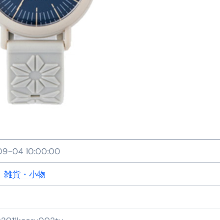
金前の売上をすぐに現金で受け取る方法
可能な資金調達法3選！#shorts
リスクが高い #shorts
量の「33000円」になる！
セルフバックの全貌！危険回避と安全な稼ぎ方を徹底解説
に695万円も投資してる営業39歳サラリーマン【2025年10月3
合ってありますか？#Shorts
い！初心者でも成果を出す電話の仕方はコレ！
9-04 10:00:00
すすめの資金調達4選
雑貨・小物
なこと7選
4選#Shorts
エット