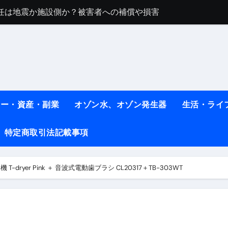
任は地震か施設側か？被害者への補償や損害賠償をわかりやす
ト #料理 #レシピ
ット】朝に食べるだけで痩せ体質になるタンパク質3選！
薬はコレ！ #医療ダイエット
#shots
ネー・資産・副業
オゾン水、オゾン発生器
生活・ライ
べ物7選 #ダイエット
特定商取引法記載事項
痩せ本当に効果ある？ #エクササイズ
人生最後のダイエット、食事はこれからやりました！【あすけん
T-dryer Pink ＋ 音波式電動歯ブラシ CL20317＋TB-303WT
の考え方と実践方法を解説します【健康】
なしで2ヶ月で10kg減量した、私の痩せる9つの習慣 | レシピ
時間・記憶・名言・人生哲学から読み解く生き方