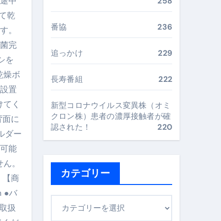
。途中
258
最安値で実現する究極の旅術
て乾
番協
236
ます。
除菌完
再定義する新しいサプリ体験
追っかけ
229
シを
完全ガイドブック
乾燥ボ
長寿番組
222
に設置
けてく
新型コロナウイルス変異株（オミ
まで目的別に失敗しない
クロン株）患者の濃厚接触者が確
背面に
認された！
220
ルダー
用可能
ックリスト（高齢者にも）
せん。
飛び散り対策の選び方
カテゴリー
 【商
に“満足度MAX”で食べるコツ
 ●バ
カ
 取扱
テ