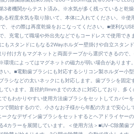
第3者機関からテスト済み。※水気が多く残っていると乾
最安1万円台＆ハワイ朝食付き割引まで網羅 ― “失敗せずに選
ある程度水気を取り除いて、本体に入れてください。※使
：国内航空券＋ホテルが“セット割”で最安級！ スカイマーク／
で、その際は再度乾燥をおこなってください。■便利なUSB
e】今注目のドメインをご紹介
何をするサイトか”が一目で伝わ
で、充電して職場や外出先などでもコードレスで使用でき
けにもスタンドにもなる2Wayホルダー壁掛けや自立スタン
①【30秒でわかる効果まとめ】#梅干し #ダイエット #筋トレ
。取り付け方もマグネットと両面テープから選択できるので、
なるの？②【30秒でわかる効果まとめ】#ダイエット #筋トレ 
※環境によってはマグネットの磁力が弱い場合があります
①【30秒でわかる効果まとめ】#バナナ #ダイエット #筋トレ
さい。■電動歯ブラシにも対応するシリコン製ホルダー小
ブラシなどの太いネックにも対応します。歯ブラシを固定
けたらどうなるのか？ #ダイエット #プロテイン #痩せる
しています。直径約11mmまでの太さに対応しており、多く
完成まで。ムームードメインなら“全部まとめて”安心スタート
にでもわかりやすい使用方法歯ブラシをセットしてカバー
ド｜“着る布団”で肩・首・足元の冷えを根こそぎ防ぐ！素材別
つで開始するので、小さなお子様から年配の方まで安心し
ニークなデザイン歯ブラシをセットするとヘアドライヤー
完全攻略”｜シンサレート・羽毛・人工羽毛・調温・吸湿発熱…
4カラーを展開しています。＜使用方法＞■UV-C除菌歯
ル付き・筋力アシスト・ツイスト・天然木まで徹底分類！室内で