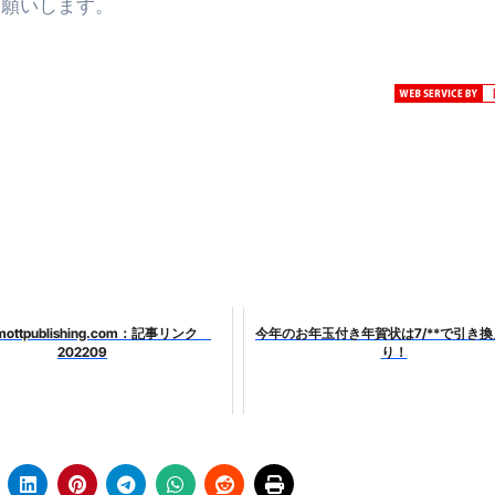
お願いします。
mottpublishing.com：記事リンク
今年のお年玉付き年賀状は7/**で引き
202209
り！