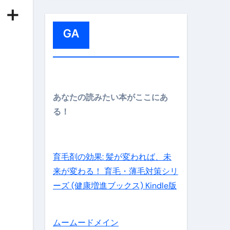
:
 ＋
GA
メイン】
あなたの読みたい本がここにあ
る！
の先さらに貧しくなります。【 竹花貴騎 切り抜き 会社員 
育毛剤の効果: 髪が変われば、未
来が変わる！ 育毛・薄毛対策シリ
ーズ (健康増進ブックス) Kindle版
ムームードメイン