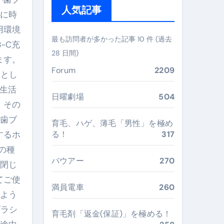
人気記事
燥に時
ぶ”実践大全
用環境
Peach／FDA／ソラシドエアを目的別に選ぶコツと、失敗し
最も訪問者が多かった記事 10 件 (過去
-C充
28 日間)
る。いま選ばれている新定番ドメイン
ます。
Forum
2209
ドとし
 #美容 #健康 #雑学 #ナレーター #小林将大
生活
#美容 #健康 #雑学 #ナレーター #小林将大
日曜劇場
504
。その
 #美容 #健康 #雑学 #ナレーター #小林将大
型歯ブ
育毛、ハゲ、薄毛「男性」を極め
するホ
る！
317
の種
バウアー
270
を閉じ
おすすめ・選び方・洗い方・Q&Aまで
てご使
満員電車
260
のよう
あなたの寝室に最適解を出す快眠ガイド
ブラシ
育毛剤「返金(保証)」を極める！
“足腰と体幹”を育てる選び方＆続け方ガイド