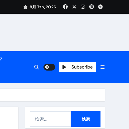
く解説
金. 8月 7th, 2026
フ
Subscribe
活用術】
付き | ダイエット中の食事
検
索