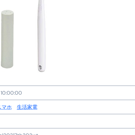
金前の売上をすぐに現金で受け取る方法
可能な資金調達法3選！#shorts
リスクが高い #shorts
量の「33000円」になる！
セルフバックの全貌！危険回避と安全な稼ぎ方を徹底解説
に695万円も投資してる営業39歳サラリーマン【2025年10月3
合ってありますか？#Shorts
い！初心者でも成果を出す電話の仕方はコレ！
10:00:00
すすめの資金調達4選
スマホ
生活家電
なこと7選
4選#Shorts
エット