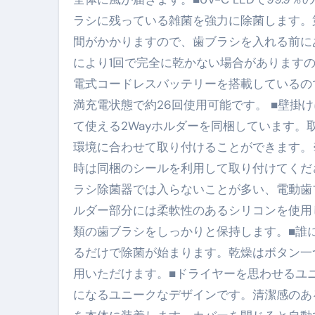
ラシに残っている雑菌を強力に除菌します。
【海外ツアー完全ガイド】アジア
間がかかりますので、歯ブラシを入れる前に
新春スペシャルセール完全ガイド
により1回で完全に乾かない場合がありますの
【ムームードメイン】 【.sit
電式コードレスバッテリーを搭載しているの
満充電状態で約26回使用可能です。 ■壁掛
梅干しを毎日食べたらどうなるの？
て使える2Wayホルダーを同梱しています
ブルーベリーを毎日食べたらどう
環境に合わせて取り付けることができます。
バナナを毎日食べたらどうなるの？
時は同梱のシールを利用して取り付けてくだ
ラシ除菌器では入らないことが多い、電動歯
筋トレせずにプロテインを飲み続
ルダー部分には柔軟性のあるシリコンを使用
ドメイン取得からホームページ
類の歯ブラシをしっかりと保持します。■誰
かいまき（掻巻き）超完全ガイ
るだけで除菌が始まります。乾燥はボタン一
用いただけます。■ドライヤーを思わせるユ
【最新版】掛け布団の選び方“
になるユニークなデザインです。清潔感のある
【アシストステッパー】ハンド