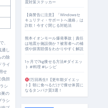
震対策ステッカー
【偽警告に注意】「Windowsセ
#筋トレ #美容 #健康 #雑学 #ナレーター #小林将大
キュリティ・サポートへ連絡」は
詐欺！今すぐ閉じる対処法
orts
熊本イオンモール爆発事故｜責任
燥で、
は地震か施設側か？被害者への補
償や損害賠償をわかりやすく解説
風通し
らの除
1ヶ月で7kg痩せる方法#ダイエッ
ドライ
ト #料理 #レシピ
となるのが独自ドメイン
用せ
Oを最安で手に入れる方法
の負担
1万回再生!!【更年期ダイエッ
ト】朝に食べるだけで痩せ体質に
ブラシ
マホ防衛システム」完全ガイド
なるタンパク質3選！
の巣の
ブラシ
ガイド
が歯ブ