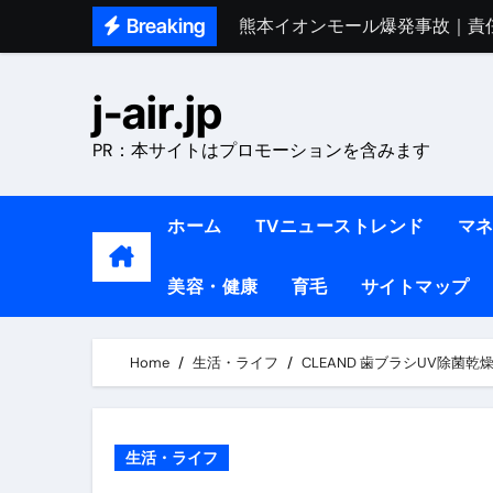
Skip
Breaking
熊本イオンモール爆発事故｜責
to
1ヶ月で7kg痩せる方法#ダイエッ
content
j-air.jp
1万回再生!!【更年期ダイエ
PR：本サイトはプロモーションを含みます
【医者が教える】本当に痩せる
中町綾が2週間で3.5kg痩せた方法 
ホーム
TVニューストレンド
マ
【医者が解説】食べたら痩せる食
美容・健康
育毛
サイトマップ
【医者が解説】このふくらはぎ
【ダイエット迷子必見】38歳
Home
生活・ライフ
CLEAND 歯ブラシUV除菌乾燥機 
【美容】ダイエットに対する私
【1日ダイエットルーティン】運動
生活・ライフ
『葬送のフリーレン』の学び｜