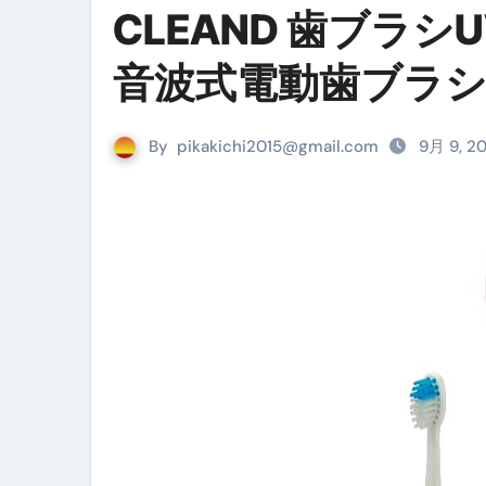
CLEAND 歯ブラシUV
リサイクル業者の無料回収・無
山梨県震度6弱と富士山噴火の関
音波式電動歯ブラシ C
青森県震度6とベネゼエラM7級
By
pikakichi2015@gmail.com
Cookie同意管理ツール「ST
9月 9, 2
金融ブラックでも毎日「ビット
【輸入消費税】輸入に消費税は
この動画は国にすぐ消されます。
意外にありえる？日経平均400
アフィリエイト【稼げるキーワード
【必見】融資受けるなら”コレ”を確
弁護士が教える「投資詐欺」に引