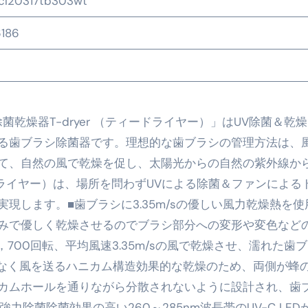
cl20317tb303wt
の真実
186
の？①【30秒でわかる効果まとめ】#アーモンド #ダイエット 
返済か、自己破産かひろゆきさんならどちらを選びますか？ #sh
康、ダイエットにとても重要な女性ホルモンと男性ホルモン
除菌乾燥器T-dryer （ティードライヤー）」はUV除菌＆乾
行っても返金されません
る歯ブラシ除菌器です。理想的な歯ブラシの管理方法は、
て、自然の風で乾燥を促し、太陽光からの自然の紫外線か
ードライヤー）は、場所を問わずUVによる除菌＆ファンによる
めドメイン特集- ビジネスの信用を築く――そのすべての起点
現します。■歯ブラシに3.35m/sの優しい風力乾燥熱を使
2026 完全攻略ガイド 今こそ買い時！ゲーミングPC・高性能BT
みで優しく乾燥させるのでブラシ部分への変形や変色など
700回転、平均風速3.35m/sの風で乾燥させ、濡れた歯
時代へ Pebblebee × iMazing で完成する「究極のス
んなく風を送るハニカム構造効果的な乾燥のため、両側が蜂
マホ代。 BB.exciteモバイル「Fitプラン」完全ガイド
カムホールを通りながら分散されないように設計され、歯
る」に変わる30日間 ― 科学的メソッドで英語脳を作る完全
の強力除菌除菌効果の高い260～285nm波長帯のUV-C LED