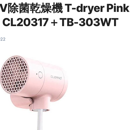
除菌乾燥機 T-dryer Pink
料査定は危険？情報収集との関係と見分け方を解説
係｜最新観測データと前兆現象を徹底解説【2026】
L20317＋TB-303WT
地震の関連性は？
RIGHT」取り扱い開始＆リリース記念キャンペーン【ムームード
022
コイン」がもらえる超お得アプリ
かかるのか？勘定科目・仕訳・申告書記載方法
これが日本が残念な国になった理由です。国民は●●をしないとこ
00円を妄想シナリオ検証してみた！ズボラ株投資
】一覧※YouTubeブログSNS共通
実に取り組むべき！ #shorts
っかからないための方法 #投資詐欺 #詐欺 #弁護士 #法律