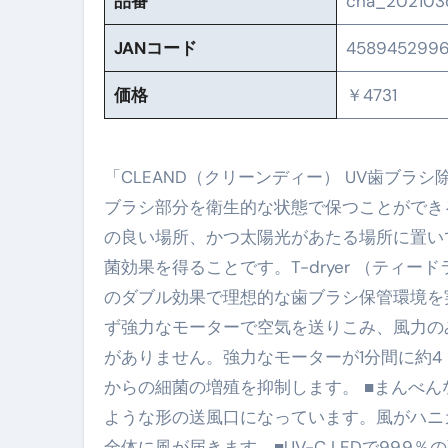
品番
cha_202103
No.102 9割が勘違い 自己破産
JANコード
4589452996
アーモンドを毎日食べたらどうなる
価格
￥4731
【ひろゆき】借金1億円あります 
セラピストのための！美容、健
「CLEAND（クリーンディー） UV歯ブラシ
弁護士解説【詐欺被害】警察に
ブラシ部分を衛生的な状態で保つことができ
の良い場所、かつ太陽光があたる場所に置い
5キロ痩せる簡単な方法
菌効果を得ることです。T-dryer （ティ
ムームードメイン 2月のおすす
のダブル効果で理想的な歯ブラシ保管環境を実
FRONTIER スーパーセール
ず強力なモーターで空気を送りこみ、風力の
がありません。強力なモーターが1分間に約4，
なくす不安と消える恐怖をゼロにする
からの細菌の増殖を抑制します。 ■まんべ
使った分だけ支払う、いちばん賢いス
ような形の送風口になっています。風がハニ
英語が「聞こえる・分かる・話せ
全体に風が届きます。■UV-C LEDで99.9％