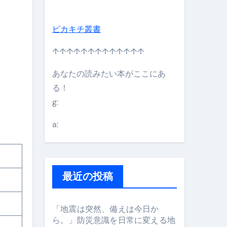
ピカキチ叢書
↑↑↑↑↑↑↑↑↑↑↑↑↑
あなたの読みたい本がここにあ
る！
g:
日】 #bitcoin #全財産 #暗号資産
a:
最近の投稿
「地震は突然、備えは今日か
ら。」防災意識を日常に変える地