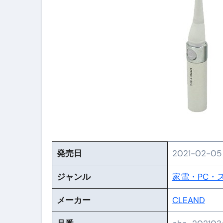
【PR】フリーランス必見！入
【2023年最新】金融ブラックでも
個人事業主は銀行から融資を受けると
【誰でも出来る】3万円が10％増
【即金】3時間で5万円稼ぐ
【超高騰】爆上がりしたビットコイン
Q：借りた借金を返さなくていい場
【必見】もう営業電話は怖くな
発売日
2021-02-05 
フリーランス・個人事業主にお
ジャンル
家電・PC・
自己破産中に絶対にしてはダメ
メーカー
CLEAND
自己破産にまつわるよくある勘違い
体脂肪が落ちる朝食3選 #ダイ