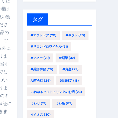
てくだ
ゴ
修理は
リ
強い衝
ー
タグ
ださ
製品の
#アウトドア
(20)
#ギフト
(20)
、ご
#サロンドロワイヤル
(31)
象外に
りま
#マネー
(29)
#副業
(32)
該当す
#英語学習
(26)
#資産
(29)
でな
つい
AI英会話
(24)
DNS設定
(18)
りま
いわゆるソフトドリンクのお店
(23)
後のキ
保証に
ふわり
(19)
ふわ姫
(62)
きま
イクオス
(30)