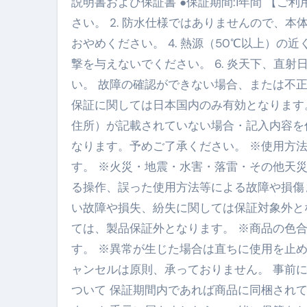
説明書および保証書 ●保証期間:1年間 【ご利
スイーツ完全ガイド ― 人生を
さい。 2. 防水仕様ではありませんので、本
「地震は突然、備えは今日から
おやめください。 4. 熱源（50℃以上）の
撃を与えないでください。 6. 炎天下、直
い。 故障の確認ができない場合、または不
保証に関しては日本国内のみ有効となります
住所）が記載されていない場合・記入内容を
なります。予めご了承ください。 ※使用方
す。 ※火災・地震・水害・落雷・その他天
る操作、誤った使用方法等による故障や損傷
い故障や損失、紛失に関しては保証対象外と
ては、製品保証外となります。 ※商品の色
す。 ※異常が生じた場合は直ちに使用を止
ャンセルは原則、承っておりません。 事前
ついて 保証期間内であれば商品に同梱され