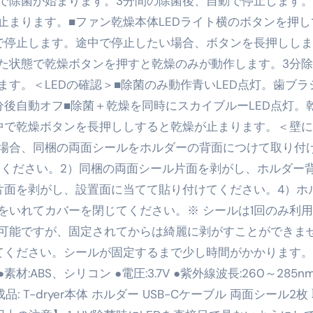
で除菌が始まります。3分間の除菌後、自動で停止します
トリ超新春セール＆セット割完全攻略ガイド｜海外・国内旅行を
止まります。■ファン乾燥本体LEDライト横のボタンを押し
で停止します。途中で停止したい場合、ボタンを長押しし
― 正しく知ることが、最大の感染対策になる ―
た状態で乾燥ボタンを押すと乾燥のみが動作します。3分
 飲むミスト（IN MIST）とは何か──「飲む」という行為を
す。＜LEDの確認＞■除菌のみ動作青いLED点灯。歯ブラ
来を彩る方法――「ただのイベント」を一生の思い出に変える
後自動オフ■除菌＋乾燥を同時にスカイブルーLED点灯。
中で乾燥ボタンを長押ししすると乾燥が止まります。＜壁
だけ」じゃない。日常の“重だるさ”を軽くする選択肢
場合、同梱の両面シールをホルダーの背面につけて取り付
イド｜スマホ対応・防寒・撥水・作業用（ニトリル/ビニール）
てください。2）同梱の両面シール片面を剥がし、ホルダー
り・肌へのやさしさ・防水・充電方式まで失敗しない選び方
片面を剥がし、設置面に当てて貼り付けてください。4）ホ
をいれてカバーを閉じてください。※ シールは1回のみ利
集音器との違い・タイプ別比較・価格の考え方・失敗しないチェ
可能ですが、固定されてからは綺麗に剥がすことができま
ド：高級クリッパー・ニッパー・電動まで、硬い爪／巻き爪／
てください。シールが固定するまで少し時間がかかります。
：ズワイ・タラバ・ポーション・カット済みの選び方と、年末年始
●素材:ABS、シリコン ●電圧:3.7V ●紫外線波長:260～285nm
成品: T-dryer本体 ホルダー USB-Cケーブル 両面シール2枚
暮らしが生んだ“完成された保存食文化”