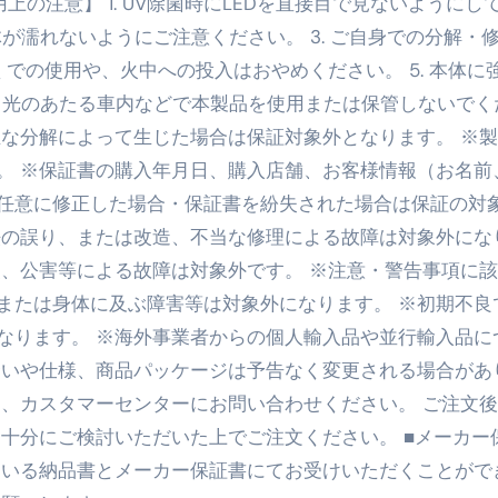
用上の注意】 1. UV除菌時にLEDを直接目で見ないようにし
少しだけ甘くする、現代スイーツ文化のすべて ―
体が濡れないようにご注意ください。 3. ご自身での分解・
。」防災意識を日常に変える地震対策ステッカー
近くでの使用や、火中への投入はおやめください。 5. 本体に
射日光のあたる車内などで本製品を使用または保管しないでく
正な分解によって生じた場合は保証対象外となります。 ※
。 ※保証書の購入年月日、購入店舗、お客様情報（お名前
任意に修正した場合・保証書を紛失された場合は保証の対
法の誤り、または改造、不当な修理による故障は対象外にな
災、公害等による故障は対象外です。 ※注意・警告事項に
または身体に及ぶ障害等は対象外になります。 ※初期不良
なります。 ※海外事業者からの個人輸入品や並行輸入品に
合いや仕様、商品パッケージは予告なく変更される場合があ
め、カスタマーセンターにお問い合わせください。 ご注文
に十分にご検討いただいた上でご注文ください。 ■メーカー
ている納品書とメーカー保証書にてお受けいただくことがで