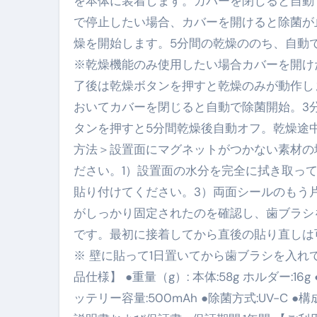
を本体に装着します。カバーを閉じると自動
【2026年最新保存版】エア
で停止したい場合、カバーを開けると除菌が
燥を開始します。5分間の乾燥ののち、自動
コロナウイルス完全解説ガイド 
※乾燥機能のみ使用したい場合カバーを開け
「3秒で整う、新しい栄養補給」
了後は乾燥ボタンを押すと乾燥のみが動作しま
クリスマスの魔法で、心と未
おいてカバーを閉じると自動で除菌開始。3分
タンを押すと5分間乾燥後自動オフ。乾燥途
磁気ネックレスは「首に着ける
方法＞設置面にマグネットがつかない素材の
【最新】手袋の選び方 完全ガ
ださい。1）設置面の水分を完全に拭き取っ
電気カミソリ完全ガイド｜深剃
貼り付けてください。3）両面シールのもう
がしっかり固定されたのを確認し、歯ブラシ
補聴器の選び方 完全ガイド｜
です。最初に接着してから直後の貼り直しは
失敗しない「爪切り」完全ガイ
※ 壁に貼って1日置いてから歯ブラシを入れ
失敗しない「カニ」完全ガイド
品仕様】 ●重量（g）: 本体:58g ホルダー:16g 
ッテリー容量:500mAh ●除菌方式:UV-C ●構
松前漬とは何か──北海道の海と