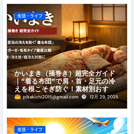
生活・ライフ
かいまき（掻巻き）超完全ガイド
｜“着る布団”で肩・首・足元の冷
えを根こそぎ防ぐ！素材別おすす
め・選び方・洗い方・Q&Aまで
pikakichi2015@gmail.com
12月 29, 2025
生活・ライフ