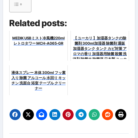
Related posts:
MEDIK USBミスト冷風機220ml
【 ユーカリ 】加湿器タンクの除
レトロタワー MCH-A065-GR
菌剤 300ml加湿器 除菌剤 通販
加湿器タンク タンク カビ対策 ア
ロマの香り 加湿器用除菌 殺菌 洗
浄剤 除菌水 除菌液 日本製 ユーカ
リ ラベンダー オレンジ ...
液体スプレー 本体 300ml フッ素
入り 除菌 アルコール 水回り キッ
チン 洗面台 浴室 テーブル クリー
ナー