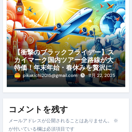
【衝撃のブラックフライデー】ス
カイマーク国内ツアー全路線が大
特価！年末年始・春休みを贅沢に
過ごす賢い予約ガイド
pikakichi2015@gmail.com
11月 22, 2025
コメントを残す
メールアドレスが公開されることはありません。
※
が付いている欄は必須項目です