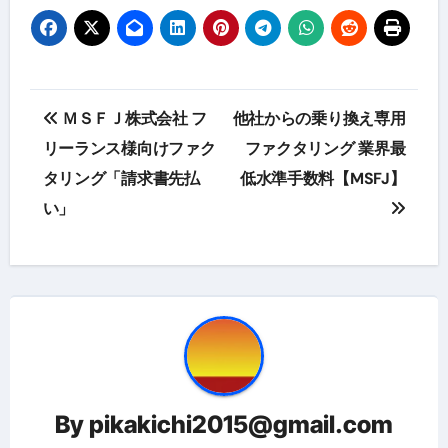
投
ＭＳＦＪ株式会社 フ
他社からの乗り換え専用
稿
リーランス様向けファク
ファクタリング 業界最
タリング「請求書先払
低水準手数料【MSFJ】
ナ
い」
ビ
ゲ
ー
シ
ョ
By
pikakichi2015@gmail.com
ン