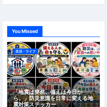
You Missed
生活・ライフ
「地震は突然、備えは今日か
ら。」防災意識を日常に変える地
震対策ステッカー