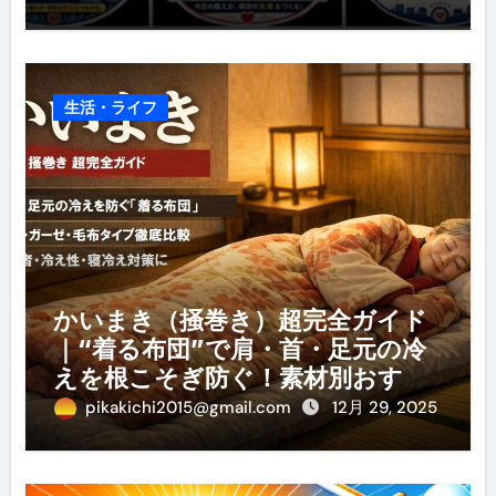
生活・ライフ
かいまき（掻巻き）超完全ガイド
｜“着る布団”で肩・首・足元の冷
えを根こそぎ防ぐ！素材別おすす
め・選び方・洗い方・Q&Aまで
pikakichi2015@gmail.com
12月 29, 2025