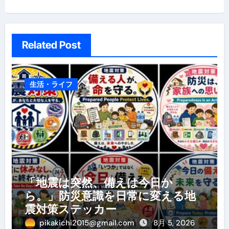
Related Post
生活・ライフ
「地震は突然、備えは今日か
ら。」防災意識を日常に変える地
震対策ステッカー
pikakichi2015@gmail.com
8月 5, 2026