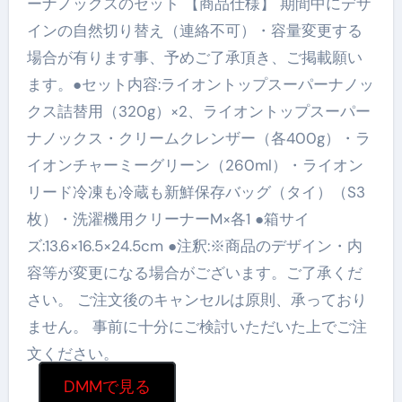
ーナノックスのセット 【商品仕様】 期間中にデザ
インの自然切り替え（連絡不可）・容量変更する
場合が有ります事、予めご了承頂き、ご掲載願い
ます。●セット内容:ライオントップスーパーナノッ
クス詰替用（320g）×2、ライオントップスーパー
ナノックス・クリームクレンザー（各400g）・ラ
イオンチャーミーグリーン（260ml）・ライオン
リード冷凍も冷蔵も新鮮保存バッグ（タイ）（S3
枚）・洗濯機用クリーナーM×各1 ●箱サイ
ズ:13.6×16.5×24.5cm ●注釈:※商品のデザイン・内
容等が変更になる場合がございます。ご了承くだ
さい。 ご注文後のキャンセルは原則、承っており
ません。 事前に十分にご検討いただいた上でご注
文ください。
DMMで見る