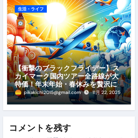
生活・ライフ
【衝撃のブラックフライデー】ス
カイマーク国内ツアー全路線が大
特価！年末年始・春休みを贅沢に
過ごす賢い予約ガイド
pikakichi2015@gmail.com
11月 22, 2025
コメントを残す