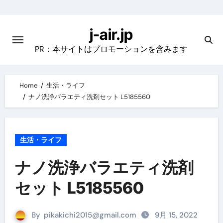
Skip
to
j-air.jp
content
PR：本サイトはプロモーションを含みます
Home
生活・ライフ
ナノ洗浄バラエティ洗剤セット L5185560
生活・ライフ
ナノ洗浄バラエティ洗剤
セット L5185560
By
pikakichi2015@gmail.com
9月 15, 2022