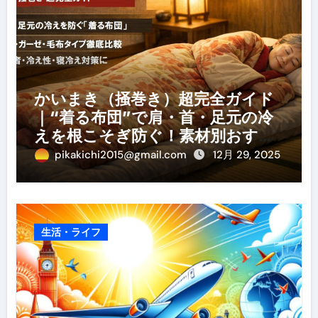
かいまき（掻巻き）超完全ガイド
｜“着る布団”で肩・首・足元の冷
えを根こそぎ防ぐ！素材別おすす
め・選び方・洗い方・Q&Aまで
pikakichi2015@gmail.com
12月 29, 2025
生活・ライフ