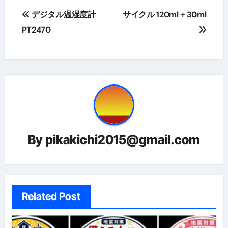
投
デジタル温湿度計
サイクル 120ml＋30ml
稿
PT2470
ナ
ビ
ゲ
ー
シ
By
pikakichi2015@gmail.com
ョ
ン
Related Post