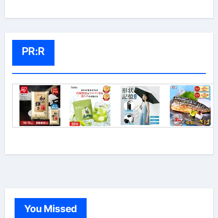
PR:R
You Missed