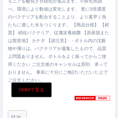
モニアを酸化させ硝化が進みます。※研究所調
べ。環境により数値は変化します。 更に5倍濃度
のバクテリアを配合することより、より素早く魚
たちに適した水をつくります。 【商品仕様】 【材
質】 硝化バクテリア、従属栄養細菌 【原産国また
は製造地】 カナダ 【諸注意】 ・ボトル内の沈殿
物や濁りは、バクテリアが凝集したもので、品質
上問題ありません。ボトルをよく振ってからご使
用ください ご注文後のキャンセルは原則、承って
おりません。 事前に十分にご検討いただいた上で
ご注文ください。
DMMで見る
目次