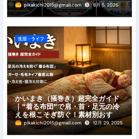
pikakichi2015@gmail.com
8月 5, 2026
生活・ライフ
かいまき（掻巻き）超完全ガイド
｜“着る布団”で肩・首・足元の冷
えを根こそぎ防ぐ！素材別おすす
め・選び方・洗い方・Q&Aまで
pikakichi2015@gmail.com
12月 29, 2025