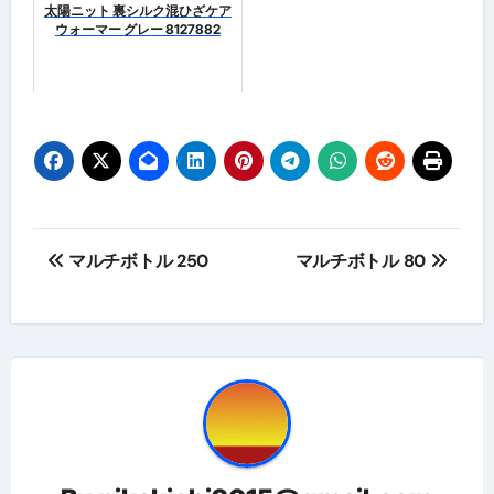
太陽ニット 裏シルク混ひざケア
ウォーマー グレー 8127882
投
マルチボトル 250
マルチボトル 80
稿
ナ
ビ
ゲ
ー