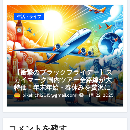
生活・ライフ
【衝撃のブラックフライデー】ス
カイマーク国内ツアー全路線が大
特価！年末年始・春休みを贅沢に
過ごす賢い予約ガイド
pikakichi2015@gmail.com
11月 22, 2025
コメントを残す