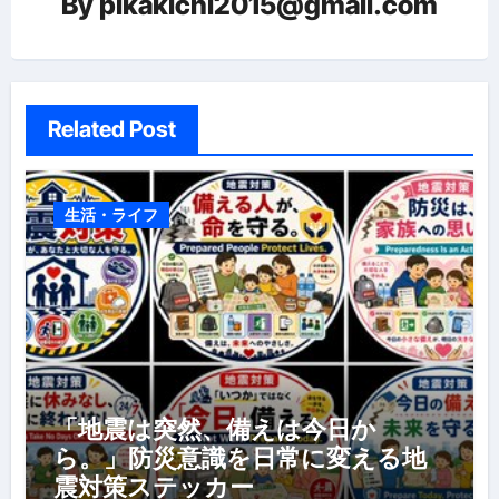
By
pikakichi2015@gmail.com
シ
ョ
ン
Related Post
生活・ライフ
「地震は突然、備えは今日か
ら。」防災意識を日常に変える地
震対策ステッカー