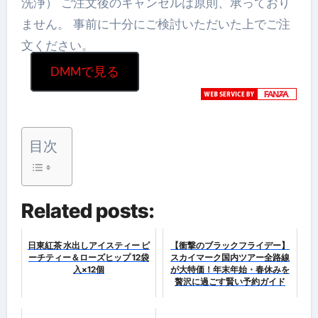
洗浄） ご注文後のキャンセルは原則、承っており
ません。 事前に十分にご検討いただいた上でご注
文ください。
DMMで見る
目次
Related posts:
日東紅茶 水出しアイスティー ピ
【衝撃のブラックフライデー】
ーチティー＆ローズヒップ 12袋
スカイマーク国内ツアー全路線
入×12個
が大特価！年末年始・春休みを
贅沢に過ごす賢い予約ガイド