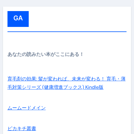
:
GA
あなたの読みたい本がここにある！
育毛剤の効果: 髪が変われば、未来が変わる！ 育毛・薄
毛対策シリーズ (健康増進ブックス) Kindle版
ムームードメイン
ピカキチ叢書