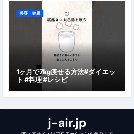
美容・健康
1ヶ月で7kg痩せる方法#ダイエッ
ト #料理 #レシピ
j-air.jp
PR：本サイトはプロモーションを含みます