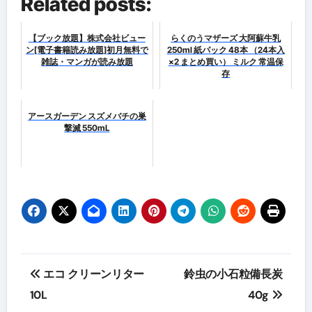
Related posts:
【ブック放題】株式会社ビュー
らくのうマザーズ 大阿蘇牛乳
ン[電子書籍読み放題]初月無料で
250ml 紙パック 48本 （24本入
雑誌・マンガが読み放題
×2 まとめ買い） ミルク 常温保
存
アースガーデン スズメバチの巣
撃滅 550mL
投
エコ クリーンリター
鈴虫の小石粒備長炭
稿
10L
40g