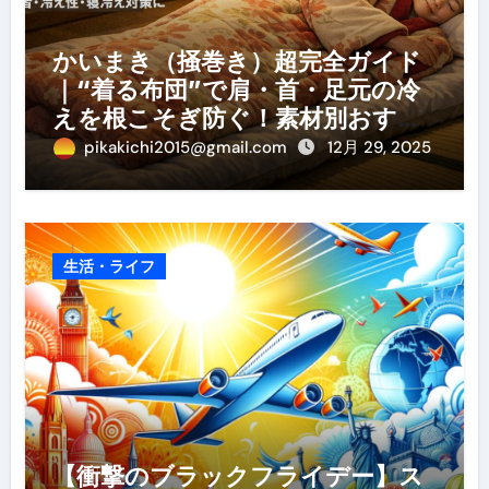
かいまき（掻巻き）超完全ガイド
｜“着る布団”で肩・首・足元の冷
えを根こそぎ防ぐ！素材別おすす
め・選び方・洗い方・Q&Aまで
pikakichi2015@gmail.com
12月 29, 2025
生活・ライフ
【衝撃のブラックフライデー】ス