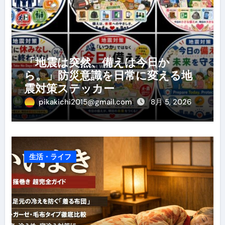
「地震は突然、備えは今日か
ら。」防災意識を日常に変える地
震対策ステッカー
pikakichi2015@gmail.com
8月 5, 2026
生活・ライフ