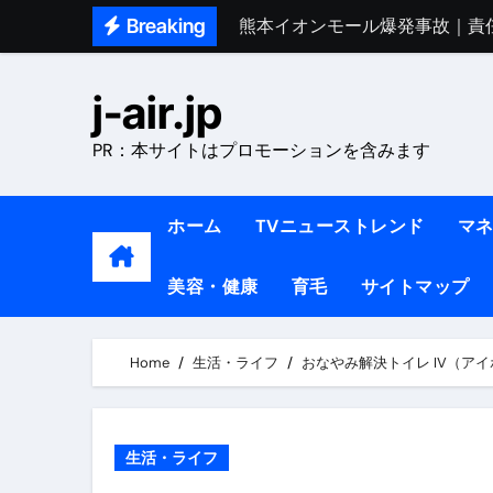
Skip
Breaking
熊本イオンモール爆発事故｜責
to
1ヶ月で7kg痩せる方法#ダイエッ
content
j-air.jp
1万回再生!!【更年期ダイエ
PR：本サイトはプロモーションを含みます
【医者が教える】本当に痩せる
中町綾が2週間で3.5kg痩せた方法 
ホーム
TVニューストレンド
マ
【医者が解説】食べたら痩せる食
美容・健康
育毛
サイトマップ
【医者が解説】このふくらはぎ
【ダイエット迷子必見】38歳
Home
生活・ライフ
おなやみ解決トイレ IV（ア
【美容】ダイエットに対する私
【1日ダイエットルーティン】運動
生活・ライフ
『葬送のフリーレン』の学び｜