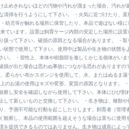
け止めきれないほどの汚物や汚れが溜まった場合、汚れが
最安1万円台＆ハワイ朝食付き割引まで網羅 ― “失敗せずに選
な清掃を行うようにして下さい。 ・火気に近づけたり、直
：国内航空券＋ホテルが“セット割”で最安級！ スカイマーク／
 ・幼児等が触れる場所に保管したり、本品で遊ばない様に
出来ています。設置は飼育ケージ内部の安定した場所に設置
e】今注目のドメインをご紹介
何をするサイトか”が一目で伝わ
り扱って下さい。破損の原因となる場合があります。 ・取
①【30秒でわかる効果まとめ】#梅干し #ダイエット #筋トレ
い状態で使用して下さい。使用中は製品や生き物の状態を
なるの？②【30秒でわかる効果まとめ】#ダイエット #筋トレ 
さい。 ・習性上、本体や樹脂部を激しくかじる個体がいま
破損が出た場合は思わぬ事故につながる恐れがありますの
①【30秒でわかる効果まとめ】#バナナ #ダイエット #筋トレ
は、柔らかい布かスポンジを使用して、水、またはぬるま湯
けたらどうなるのか？ #ダイエット #プロテイン #痩せる
以上のお湯の使用はキズや変形、変質の原因となります。 
完成まで。ムームードメインなら“全部まとめて”安心スタート
観察し安全を確認しながら使用して下さい。本体にひび割
止して新しいものと交換して下さい。 ・生き物は、種類や
ド｜“着る布団”で肩・首・足元の冷えを根こそぎ防ぐ！素材別
り、予測不可能な行動を起こしたりします。飼育者（管理
完全攻略”｜シンサレート・羽毛・人工羽毛・調温・吸湿発熱…
く観察し、本品の使用範囲を超えそうな場合は直ちに使用
ル付き・筋力アシスト・ツイスト・天然木まで徹底分類！室内で
環境を提供できるものではありません。生き物は成長によっ