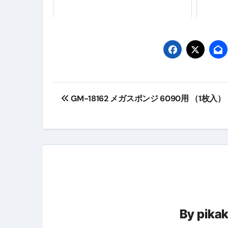
スイーツ完全ガイド ― 人生を
「地震は突然、備えは今日から
投
GM-18162 メガスポンジ 6090用 （1枚入）
稿
ナ
ビ
ゲ
ー
By
pika
シ