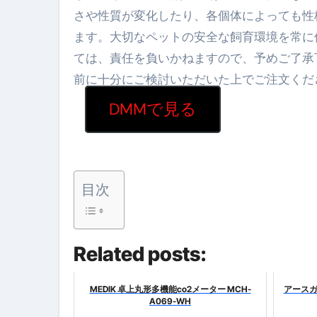
さや性質が変化したり、各個体によっても性
【2026年最新保存版】エア
ます。大切なペットの安全な飼育環境を常に
コロナウイルス完全解説ガイド 
ては、責任を負いかねますので、予めご了承
「3秒で整う、新しい栄養補給」
前に十分にご検討いただいた上でご注文くだ
クリスマスの魔法で、心と未
DMMで見る
磁気ネックレスは「首に着ける
【最新】手袋の選び方 完全ガ
電気カミソリ完全ガイド｜深剃
目次
補聴器の選び方 完全ガイド｜
失敗しない「爪切り」完全ガイ
Related posts:
失敗しない「カニ」完全ガイド
MEDIK 卓上丸形多機能co2メーター MCH-
アースガ
松前漬とは何か──北海道の海と
A069-WH