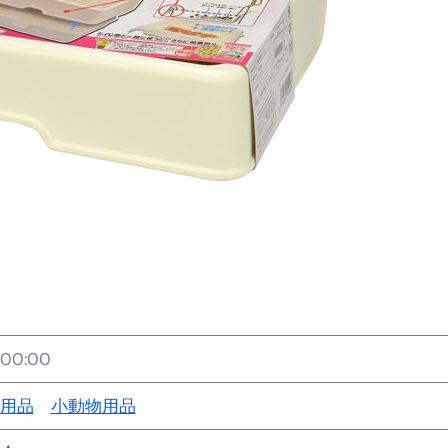
金前の売上をすぐに現金で受け取る方法
可能な資金調達法3選！#shorts
リスクが高い #shorts
量の「33000円」になる！
セルフバックの全貌！危険回避と安全な稼ぎ方を徹底解説
に695万円も投資してる営業39歳サラリーマン【2025年10月3
合ってありますか？#Shorts
い！初心者でも成果を出す電話の仕方はコレ！
すすめの資金調達4選
:00:00
なこと7選
用品
小動物用品
4選#Shorts
エット