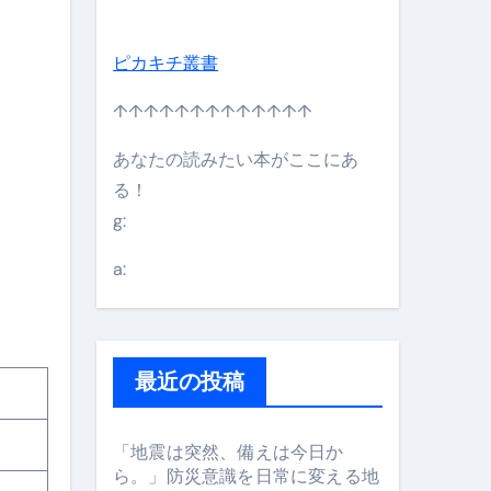
ピカキチ叢書
↑↑↑↑↑↑↑↑↑↑↑↑↑
あなたの読みたい本がここにあ
る！
g:
日】 #bitcoin #全財産 #暗号資産
a:
最近の投稿
「地震は突然、備えは今日か
ら。」防災意識を日常に変える地