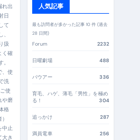
人気記事
漏れ出
ぶ”実践大全
射日
Peach／FDA／ソラシドエアを目的別に選ぶコツと、失敗し
して
最も訪問者が多かった記事 10 件 (過去
28 日間)
し、
る。いま選ばれている新定番ドメイン
り扱
Forum
2232
 #美容 #健康 #雑学 #ナレーター #小林将大
よく確
#美容 #健康 #雑学 #ナレーター #小林将大
日曜劇場
488
す。
で、使
 #美容 #健康 #雑学 #ナレーター #小林将大
バウアー
336
で洗
・ご使
育毛、ハゲ、薄毛「男性」を極め
れや磨
る！
304
体格
おすすめ・選び方・洗い方・Q&Aまで
追っかけ
287
者）
あなたの寝室に最適解を出す快眠ガイド
を中止
満員電車
256
“足腰と体幹”を育てる選び方＆続け方ガイド
て大き