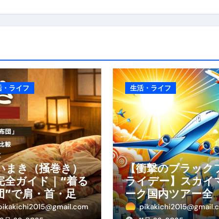
活・ライフ
生活・ライフ
いまき（掻巻き）
【衝撃のブラック
完全ガイド｜“着る
ライデー】スカイ
団”で肩・首・足元
ーク国内ツアー全
冷えを根こそぎ防
線が大特価！年末
pikakichi2015@gmail.com
pikakichi2015@gmail.