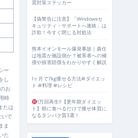
震対策ステッカー
【偽警告に注意】「Windowsセ
#筋トレ #美容 #健康 #雑学 #ナレーター #小林将大
キュリティ・サポートへ連絡」は
詐欺！今すぐ閉じる対処法
orts
熊本イオンモール爆発事故｜責任
は地震か施設側か？被害者への補
償や損害賠償をわかりやすく解説
シー
1ヶ月で7kg痩せる方法#ダイエッ
をし
ト #料理 #レシピ
となるのが独自ドメイン
レのお
用時
Oを最安で手に入れる方法
1万回再生!!【更年期ダイエッ
国または
ト】朝に食べるだけで痩せ体質に
マホ防衛システム」完全ガイド
なるタンパク質3選！
ないで
まま
いた
ガイド