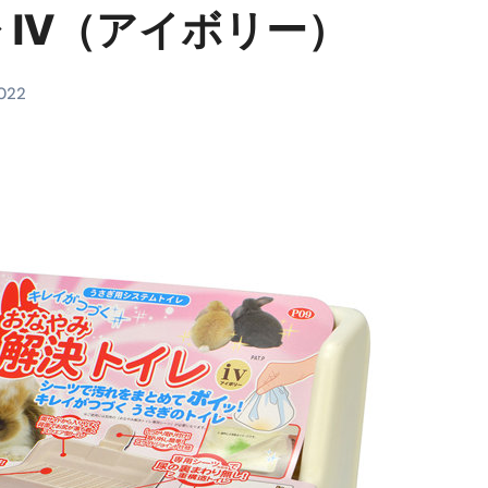
 IV（アイボリー）
料査定は危険？情報収集との関係と見分け方を解説
係｜最新観測データと前兆現象を徹底解説【2026】
2022
地震の関連性は？
RIGHT」取り扱い開始＆リリース記念キャンペーン【ムームード
コイン」がもらえる超お得アプリ
かかるのか？勘定科目・仕訳・申告書記載方法
これが日本が残念な国になった理由です。国民は●●をしないとこ
00円を妄想シナリオ検証してみた！ズボラ株投資
】一覧※YouTubeブログSNS共通
実に取り組むべき！ #shorts
っかからないための方法 #投資詐欺 #詐欺 #弁護士 #法律