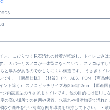
会
の真実
0903
の？①【30秒でわかる効果まとめ】#アーモンド #ダイエット 
03
返済か、自己破産かひろゆきさんならどちらを選びますか？ #sh
康、ダイエットにとても重要な女性ホルモンと男性ホルモン
行っても返金されません
イレ。 こびりつく尿石汚れの付着が軽減し、トイレごみは
す。 カバーとスノコが一体型になっていて、スノコはずし
めドメイン特集- ビジネスの信用を築く――そのすべての起点
くらと厚みがあるのでかじりにくい構造です。 うさぎトイ
す。 【商品仕様】 【材質】 PP、ABS、POM 【商品使
2026 完全攻略ガイド 今こそ買い時！ゲーミングPC・高性能BT
ジョイント除く） スノコピッチサイズ:横25×縦12mm 【原産
時代へ Pebblebee × iMazing で完成する「究極のス
ケージ内設置型のうさぎ用トイレです。他の目的には使用し
マホ代。 BB.exciteモバイル「Fitプラン」完全ガイド
湿度の高い場所での使用や保管、水濡れや排泄物等で汚れた
掃除や洗浄を行い清潔な飼育環境を維持して下さい。 ・敷
る」に変わる30日間 ― 科学的メソッドで英語脳を作る完全