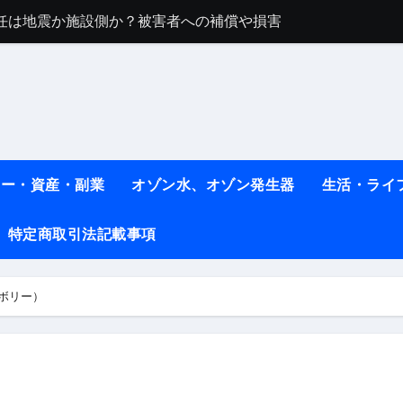
任は地震か施設側か？被害者への補償や損害賠償をわかりやす
ト #料理 #レシピ
ット】朝に食べるだけで痩せ体質になるタンパク質3選！
薬はコレ！ #医療ダイエット
#shots
ネー・資産・副業
オゾン水、オゾン発生器
生活・ライ
べ物7選 #ダイエット
特定商取引法記載事項
痩せ本当に効果ある？ #エクササイズ
人生最後のダイエット、食事はこれからやりました！【あすけん
イボリー）
の考え方と実践方法を解説します【健康】
なしで2ヶ月で10kg減量した、私の痩せる9つの習慣 | レシピ
時間・記憶・名言・人生哲学から読み解く生き方