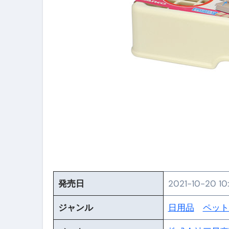
【PR】フリーランス必見！入
【2023年最新】金融ブラックでも
個人事業主は銀行から融資を受けると
【誰でも出来る】3万円が10％増
【即金】3時間で5万円稼ぐ
【超高騰】爆上がりしたビットコイン
Q：借りた借金を返さなくていい場
【必見】もう営業電話は怖くな
フリーランス・個人事業主にお
発売日
2021-10-20 10
自己破産中に絶対にしてはダメ
ジャンル
日用品
ペット
自己破産にまつわるよくある勘違い
体脂肪が落ちる朝食3選 #ダイ