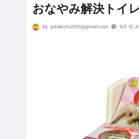
おなやみ解決トイレ
リサイクル業者の無料回収・無
山梨県震度6弱と富士山噴火の関
By
pikakichi2015@gmail.com
9月 13, 
青森県震度6とベネゼエラM7級
Cookie同意管理ツール「ST
金融ブラックでも毎日「ビット
【輸入消費税】輸入に消費税は
この動画は国にすぐ消されます。
意外にありえる？日経平均400
アフィリエイト【稼げるキーワード
【必見】融資受けるなら”コレ”を確
弁護士が教える「投資詐欺」に引