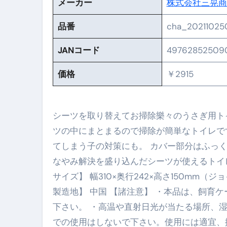
メーカー
株式会社三晃商
No.102 9割が勘違い 自己破産
品番
cha_20211025
アーモンドを毎日食べたらどうなる
JANコード
49762852509
【ひろゆき】借金1億円あります 
価格
￥2915
セラピストのための！美容、健
弁護士解説【詐欺被害】警察に
シーツを取り替えてお掃除樂々のうさぎ用ト
5キロ痩せる簡単な方法
ツの中にまとまるので掃除が簡単なトイレで
ムームードメイン 2月のおすす
てしまう子の対策にも。 カバー部分はふっ
なやみ解決を盛り込んだシーツが使えるトイレで
FRONTIER スーパーセール
サイズ】 幅310×奥行242×高さ150mm（
なくす不安と消える恐怖をゼロにする
製造地】 中国 【諸注意】 ・本品は、飼育
使った分だけ支払う、いちばん賢いス
下さい。 ・高温や直射日光が当たる場所、
での使用はしないで下さい。使用には適宜、
英語が「聞こえる・分かる・話せ