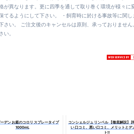
格が異なります。更に四季を通して取り巻く環境が様々に
トリ超新春セール＆セット割完全攻略ガイド｜海外・国内旅行を
保てるようにして下さい。 ・飼育時に於ける事故等に関し
― 正しく知ることが、最大の感染対策になる ―
下さい。 ご注文後のキャンセルは原則、承っておりません
 飲むミスト（IN MIST）とは何か──「飲む」という行為を
さい。
来を彩る方法――「ただのイベント」を一生の思い出に変える
だけ」じゃない。日常の“重だるさ”を軽くする選択肢
イド｜スマホ対応・防寒・撥水・作業用（ニトリル/ビニール）
り・肌へのやさしさ・防水・充電方式まで失敗しない選び方
集音器との違い・タイプ別比較・価格の考え方・失敗しないチェ
ド：高級クリッパー・ニッパー・電動まで、硬い爪／巻き爪／
：ズワイ・タラバ・ポーション・カット済みの選び方と、年末年始
ーデン お庭のコロリ スプレータイプ
コンシェルジュ リンベル 【徹底解説】 
暮らしが生んだ“完成された保存食文化”
1000mL
い 口コミ、悪い口コミ、メリットとデ
ト!!