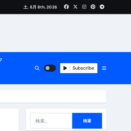
く解説
土. 8月 8th, 2026
フ
Subscribe
活用術】
付き | ダイエット中の食事
検
索