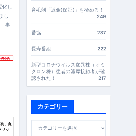
変化し
最安値で実現する究極の旅術
育毛剤「返金(保証)」を極める！
まし
249
。 事
再定義する新しいサプリ体験
番協
237
完全ガイドブック
長寿番組
222
新型コロナウイルス変異株（オミ
まで目的別に失敗しない
クロン株）患者の濃厚接触者が確
認された！
217
ックリスト（高齢者にも）
飛び散り対策の選び方
カテゴリー
に“満足度MAX”で食べるコツ
カ
評判、良
メリッ
テ