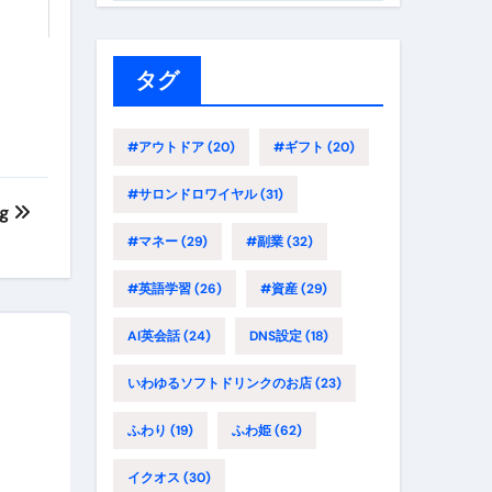
ゴ
リ
ー
タグ
#アウトドア
(20)
#ギフト
(20)
#サロンドロワイヤル
(31)
g
#マネー
(29)
#副業
(32)
#英語学習
(26)
#資産
(29)
AI英会話
(24)
DNS設定
(18)
いわゆるソフトドリンクのお店
(23)
ふわり
(19)
ふわ姫
(62)
イクオス
(30)