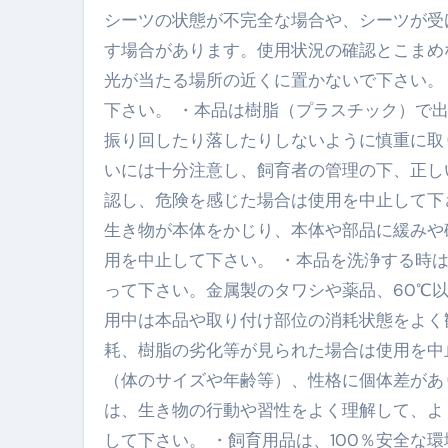
シーツの状態が不完全な場合や、シーツが受
【海外ツアー完全ガイド】アジア
す場合があります。使用状況の確認とこまめ
新春スペシャルセール完全ガイド
光が当たる場所の近くに置かないで下さい。
下さい。 ・本品は樹脂（プラスチック）で
【ムームードメイン】 【.sit
振り回したり落したりしないように慎重に取
梅干しを毎日食べたらどうなるの？
いには十分注意し、飼育者の管理の下、正し
ブルーベリーを毎日食べたらどう
認し、危険を感じた場合は使用を中止して下
生き物が本体をかじり、本体や部品に緩みや
バナナを毎日食べたらどうなるの？
用を中止して下さい。 ・本品を洗浄する時
筋トレせずにプロテインを飲み続
って下さい。金属製のタワシや薬品、60℃
ドメイン取得からホームページ
用中は本品や取り付け部位の消耗状態をよく
耗、樹脂の劣化等が見られた場合は使用を中
かいまき（掻巻き）超完全ガイ
（体のサイズや年齢等）、性格に個体差があ
【最新版】掛け布団の選び方“
は、生き物の行動や習性をよく理解して、よ
【アシストステッパー】ハンド
して下さい。 ・飼育用品は、100％安全な