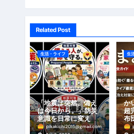
ョ
ン
Related Post
生活・ライフ
生
「地震は突然、備え
か
は今日から。」防災
超
意識を日常に変える
布
地震対策ステッカー
の
pikakichi2015@gmail.com