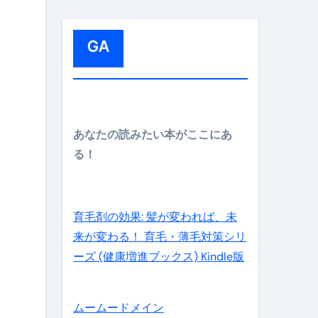
:
GA
メイン】
あなたの読みたい本がここにあ
る！
の先さらに貧しくなります。【 竹花貴騎 切り抜き 会社員 
育毛剤の効果: 髪が変われば、未
来が変わる！ 育毛・薄毛対策シリ
ーズ (健康増進ブックス) Kindle版
ムームードメイン