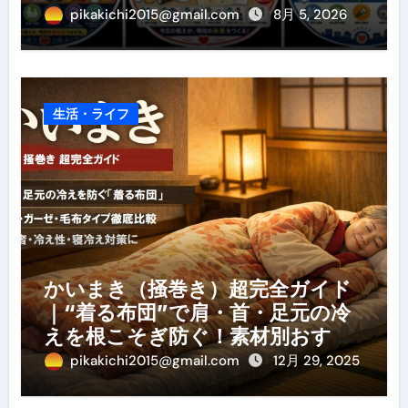
pikakichi2015@gmail.com
8月 5, 2026
生活・ライフ
かいまき（掻巻き）超完全ガイド
｜“着る布団”で肩・首・足元の冷
えを根こそぎ防ぐ！素材別おすす
め・選び方・洗い方・Q&Aまで
pikakichi2015@gmail.com
12月 29, 2025