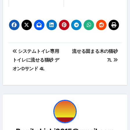
投
システムトイレ専用
流せる固まる木の猫砂
稿
トイレに流せる猫砂 デ
7L
オンDサンド 4L
ナ
ビ
ゲ
ー
シ