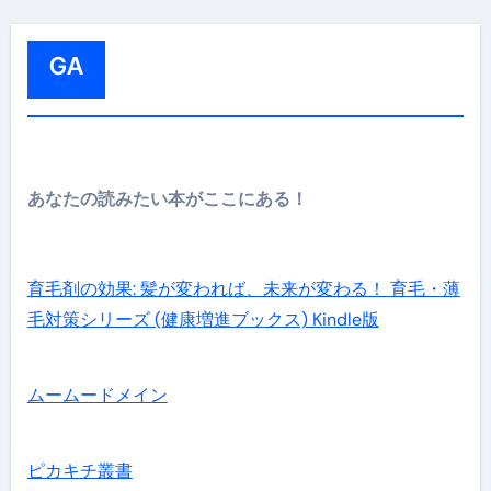
:
GA
あなたの読みたい本がここにある！
育毛剤の効果: 髪が変われば、未来が変わる！ 育毛・薄
毛対策シリーズ (健康増進ブックス) Kindle版
ムームードメイン
ピカキチ叢書