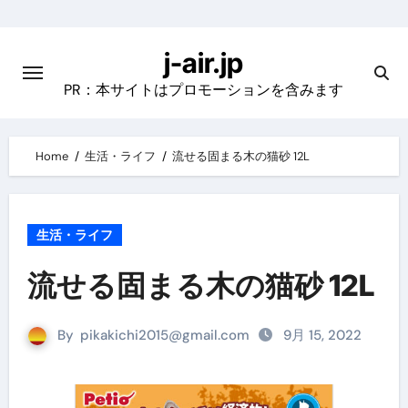
Skip
to
j-air.jp
content
PR：本サイトはプロモーションを含みます
Home
生活・ライフ
流せる固まる木の猫砂 12L
生活・ライフ
流せる固まる木の猫砂 12L
By
pikakichi2015@gmail.com
9月 15, 2022