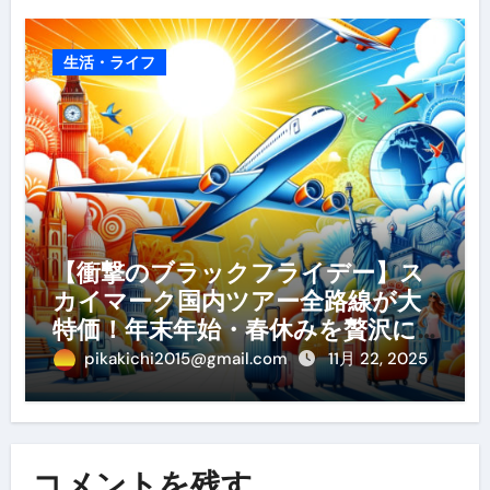
生活・ライフ
【衝撃のブラックフライデー】ス
カイマーク国内ツアー全路線が大
特価！年末年始・春休みを贅沢に
過ごす賢い予約ガイド
pikakichi2015@gmail.com
11月 22, 2025
コメントを残す