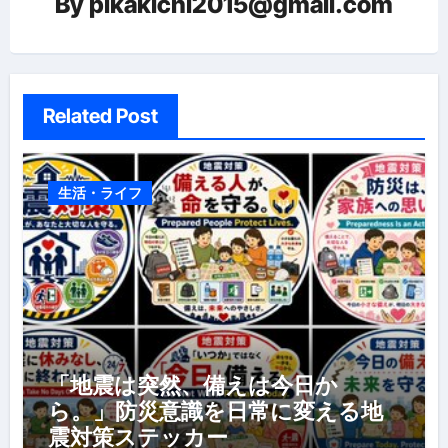
ョ
By
pikakichi2015@gmail.com
ン
Related Post
生活・ライフ
「地震は突然、備えは今日か
ら。」防災意識を日常に変える地
震対策ステッカー