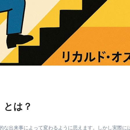
エット
の真実
の？①【30秒でわかる効果まとめ】#アーモンド #ダイエット 
返済か、自己破産かひろゆきさんならどちらを選びますか？ #sh
康、ダイエットにとても重要な女性ホルモンと男性ホルモン
行っても返金されません
めドメイン特集- ビジネスの信用を築く――そのすべての起点
2026 完全攻略ガイド 今こそ買い時！ゲーミングPC・高性能BT
』とは？
時代へ Pebblebee × iMazing で完成する「究極のス
マホ代。 BB.exciteモバイル「Fitプラン」完全ガイド
的な出来事によって変わるように思えます。しかし実際に
る」に変わる30日間 ― 科学的メソッドで英語脳を作る完全