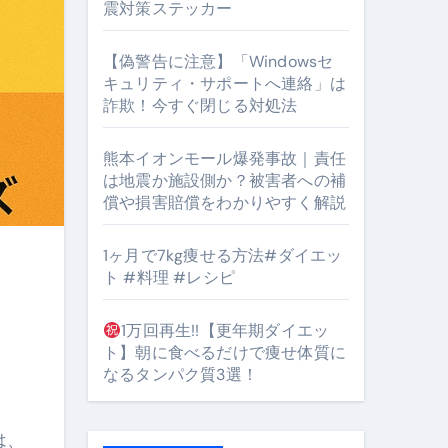
震対策ステッカー
【偽警告に注意】「Windowsセ
#筋トレ #美容 #健康 #雑学 #ナレーター #小林将大
キュリティ・サポートへ連絡」は
詐欺！今すぐ閉じる対処法
orts
熊本イオンモール爆発事故｜責任
は地震か施設側か？被害者への補
償や損害賠償をわかりやすく解説
1ヶ月で7kg痩せる方法#ダイエッ
ト #料理 #レシピ
となるのが独自ドメイン
Oを最安で手に入れる方法
1万回再生!!【更年期ダイエッ
ト】朝に食べるだけで痩せ体質に
マホ防衛システム」完全ガイド
なるタンパク質3選！
は、
ガイド