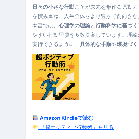
日々の小さな行動
こそが未来を形作る原動力
【海外ツアー完全ガイド】アジア
を積み重ね、人生全体をより豊かで前向きな
新春スペシャルセール完全ガイド
本書では、
心理学の理論
と
行動科学に基づく
やすい行動習慣を多数提案しています。理論
【ムームードメイン】 【.sit
実行できるように、
具体的な手順
や
環境づく
梅干しを毎日食べたらどうなるの？
ブルーベリーを毎日食べたらどう
バナナを毎日食べたらどうなるの？
筋トレせずにプロテインを飲み続
ドメイン取得からホームページ
かいまき（掻巻き）超完全ガイ
Amazon Kindleで読む
【最新版】掛け布団の選び方“
『超ポジティブ行動術』を見る
【アシストステッパー】ハンド