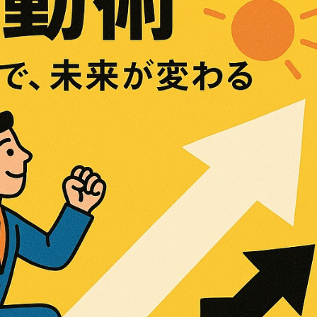
金前の売上をすぐに現金で受け取る方法
可能な資金調達法3選！#shorts
リスクが高い #shorts
量の「33000円」になる！
セルフバックの全貌！危険回避と安全な稼ぎ方を徹底解説
に695万円も投資してる営業39歳サラリーマン【2025年10月3
合ってありますか？#Shorts
い！初心者でも成果を出す電話の仕方はコレ！
すすめの資金調達4選
なこと7選
4選#Shorts