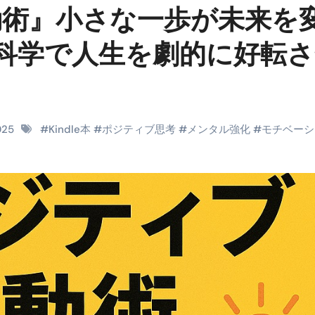
動術』小さな一歩が未来を
料査定は危険？情報収集との関係と見分け方を解説
係｜最新観測データと前兆現象を徹底解説【2026】
科学で人生を劇的に好転
地震の関連性は？
RIGHT」取り扱い開始＆リリース記念キャンペーン【ムームード
コイン」がもらえる超お得アプリ
2025
#
Kindle本
#
ポジティブ思考
#
メンタル強化
#
モチベーシ
かかるのか？勘定科目・仕訳・申告書記載方法
これが日本が残念な国になった理由です。国民は●●をしないとこ
00円を妄想シナリオ検証してみた！ズボラ株投資
】一覧※YouTubeブログSNS共通
実に取り組むべき！ #shorts
っかからないための方法 #投資詐欺 #詐欺 #弁護士 #法律