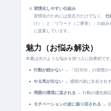
スイーツ完全ガイド ― 人生を
習慣化しやすい仕組み
「地震は突然、備えは今日から
習慣化のためには意志力だけでなく、
仕
け）」と「リワード（ご褒美）」の組み
に提案しています。
魅力（お悩み解決）
本書は次のような悩みを持つ人に効果的です
行動が続かない
→ 「1日10分」の習慣
やる気が出ない
→ 感情の波に左右され
周囲の環境に流される
→ 行動の優先順
モチベーションの波に振り回される
→ 