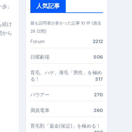
人気記事
一歩」
ぶ”実践大全
Peach／FDA／ソラシドエアを目的別に選ぶコツと、失敗し
最も訪問者が多かった記事 10 件 (過去
も続け
28 日間)
間から
る。いま選ばれている新定番ドメイン
Forum
2212
 #美容 #健康 #雑学 #ナレーター #小林将大
#美容 #健康 #雑学 #ナレーター #小林将大
日曜劇場
506
 #美容 #健康 #雑学 #ナレーター #小林将大
育毛、ハゲ、薄毛「男性」を極め
る！
317
バウアー
270
おすすめ・選び方・洗い方・Q&Aまで
満員電車
260
あなたの寝室に最適解を出す快眠ガイド
育毛剤「返金(保証)」を極める！
“足腰と体幹”を育てる選び方＆続け方ガイド