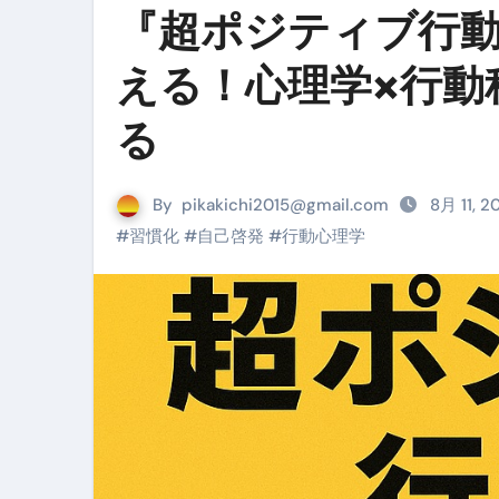
『超ポジティブ行
リサイクル業者の無料回収・無
山梨県震度6弱と富士山噴火の関
える！心理学×行動
青森県震度6とベネゼエラM7級
る
Cookie同意管理ツール「ST
金融ブラックでも毎日「ビット
By
pikakichi2015@gmail.com
8月 11, 
#
習慣化
#
自己啓発
#
行動心理学
【輸入消費税】輸入に消費税は
この動画は国にすぐ消されます。
意外にありえる？日経平均400
アフィリエイト【稼げるキーワード
【必見】融資受けるなら”コレ”を確
弁護士が教える「投資詐欺」に引