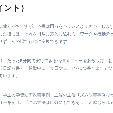
イント）
トリ超新春セール＆セット割完全攻略ガイド｜海外・国内旅行を
― 正しく知ることが、最大の感染対策になる ―
に偏りがちですが、本書は両方をバランスよくカバーしま
 飲むミスト（IN MIST）とは何か──「飲む」という行為を
した後には、それを日常に落とし込む
ミニワーク
や
行動チ
来を彩る方法――「ただのイベント」を一生の思い出に変える
せず、その場で行動に変換できます。
だけ」じゃない。日常の“重だるさ”を軽くする選択肢
イド｜スマホ対応・防寒・撥水・作業用（ニトリル/ビニール）
け、たった
5分間
で実行できる習慣メニューを多数収録。朝
り・肌へのやさしさ・防水・充電方式まで失敗しない選び方
行日記を書く、通勤中に「今日やることを3つ書き出す」な
ています。
集音器との違い・タイプ別比較・価格の考え方・失敗しないチェ
ド：高級クリッパー・ニッパー・電動まで、硬い爪／巻き爪／
、学生の学習効率改善事例、主婦の生活リズム改善事例な
：ズワイ・タラバ・ポーション・カット済みの選び方と、年末年始
リー
を紹介。「この方法は自分にもできそう」と感じられ
暮らしが生んだ“完成された保存食文化”