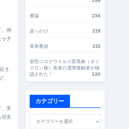
258
最安値で実現する究極の旅術
番協
236
す。例
再定義する新しいサプリ体験
追っかけ
229
ェック
完全ガイドブック
長寿番組
222
新型コロナウイルス変異株（オミ
まで目的別に失敗しない
クロン株）患者の濃厚接触者が確
起き
認された！
220
ど、
ックリスト（高齢者にも）
飛び散り対策の選び方
カテゴリー
ど、実
に“満足度MAX”で食べるコツ
る現実
カ
テ