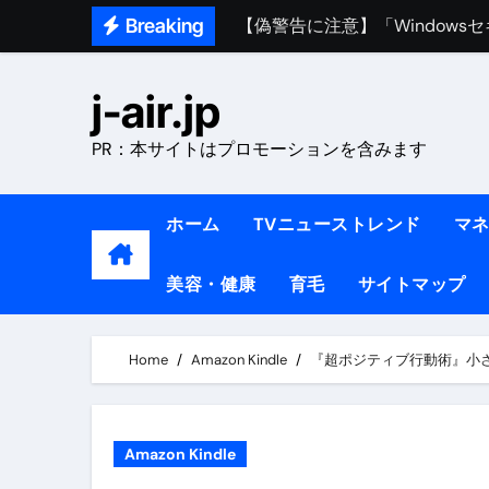
Skip
Breaking
熊本イオンモール爆発事故｜責
to
1ヶ月で7kg痩せる方法#ダイエッ
content
j-air.jp
1万回再生!!【更年期ダイエ
PR：本サイトはプロモーションを含みます
【医者が教える】本当に痩せる
中町綾が2週間で3.5kg痩せた方法 
ホーム
TVニューストレンド
マ
【医者が解説】食べたら痩せる食
美容・健康
育毛
サイトマップ
【医者が解説】このふくらはぎ
【ダイエット迷子必見】38歳
Home
Amazon Kindle
『超ポジティブ行動術』小
【美容】ダイエットに対する私
【1日ダイエットルーティン】運動
Amazon Kindle
『葬送のフリーレン』の学び｜