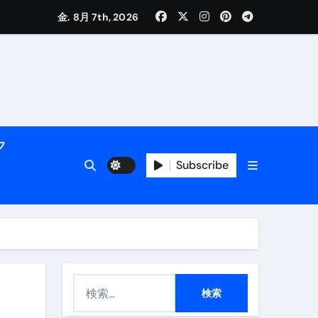
く解説
金. 8月 7th, 2026
フ
Subscribe
活用術】
付き | ダイエット中の食事
検
索