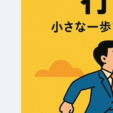
【PR】フリーランス必見！入
【2023年最新】金融ブラックでも
個人事業主は銀行から融資を受けると
【誰でも出来る】3万円が10％増
【即金】3時間で5万円稼ぐ
【超高騰】爆上がりしたビットコイン
Q：借りた借金を返さなくていい場
【必見】もう営業電話は怖くな
フリーランス・個人事業主にお
自己破産中に絶対にしてはダメ
自己破産にまつわるよくある勘違い