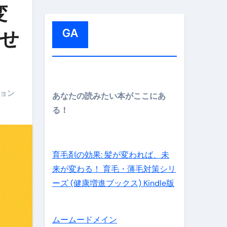
:
変
GA
させ
メイン】
ョン
あなたの読みたい本がここにあ
る！
の先さらに貧しくなります。【 竹花貴騎 切り抜き 会社員 
育毛剤の効果: 髪が変われば、未
来が変わる！ 育毛・薄毛対策シリ
ーズ (健康増進ブックス) Kindle版
ムームードメイン