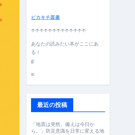
ピカキチ叢書
↑↑↑↑↑↑↑↑↑↑↑↑↑
あなたの読みたい本がここにあ
る！
g:
日】 #bitcoin #全財産 #暗号資産
a:
最近の投稿
「地震は突然、備えは今日か
ら。」防災意識を日常に変える地