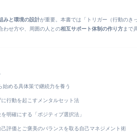
少しだけ甘くする、現代スイーツ文化のすべて ―
。」防災意識を日常に変える地震対策ステッカー
組みと環境の設計
が重要。本書では「トリガー（行動のき
合わせ方や、周囲の人との
相互サポート体制の作り方
まで
。
から始める具体策で継続力を養う
ずに行動を起こすメンタルセット法
位を明確にする「ポジティブ選択法」
自己評価とご褒美のバランスを取る自己マネジメント術