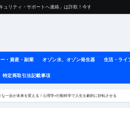
任は地震か施設側か？被害者への補償や損害賠償をわかりやす
ト #料理 #レシピ
ット】朝に食べるだけで痩せ体質になるタンパク質3選！
薬はコレ！ #医療ダイエット
#shots
ネー・資産・副業
オゾン水、オゾン発生器
生活・ライ
べ物7選 #ダイエット
特定商取引法記載事項
痩せ本当に効果ある？ #エクササイズ
人生最後のダイエット、食事はこれからやりました！【あすけん
さな一歩が未来を変える！心理学×行動科学で人生を劇的に好転させる
の考え方と実践方法を解説します【健康】
なしで2ヶ月で10kg減量した、私の痩せる9つの習慣 | レシピ
時間・記憶・名言・人生哲学から読み解く生き方