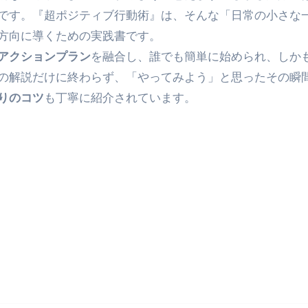
です。『超ポジティブ行動術』は、そんな「日常の小さな
最安1万円台＆ハワイ朝食付き割引まで網羅 ― “失敗せずに選
方向に導くための実践書です。
：国内航空券＋ホテルが“セット割”で最安級！ スカイマーク／
アクションプラン
を融合し、誰でも簡単に始められ、しか
の解説だけに終わらず、「やってみよう」と思ったその瞬
e】今注目のドメインをご紹介
何をするサイトか”が一目で伝わ
りのコツ
も丁寧に紹介されています。
①【30秒でわかる効果まとめ】#梅干し #ダイエット #筋トレ
なるの？②【30秒でわかる効果まとめ】#ダイエット #筋トレ 
①【30秒でわかる効果まとめ】#バナナ #ダイエット #筋トレ
けたらどうなるのか？ #ダイエット #プロテイン #痩せる
完成まで。ムームードメインなら“全部まとめて”安心スタート
ド｜“着る布団”で肩・首・足元の冷えを根こそぎ防ぐ！素材別
完全攻略”｜シンサレート・羽毛・人工羽毛・調温・吸湿発熱…
ル付き・筋力アシスト・ツイスト・天然木まで徹底分類！室内で