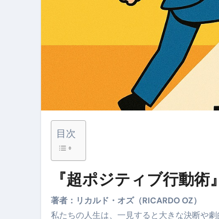
体脂肪が落ちる朝食3選 #ダイ
No.102 9割が勘違い 自己破産
アーモンドを毎日食べたらどうなる
【ひろゆき】借金1億円あります 
セラピストのための！美容、健
弁護士解説【詐欺被害】警察に
5キロ痩せる簡単な方法
目次
ムームードメイン 2月のおすす
FRONTIER スーパーセール
『超ポジティブ行動術
なくす不安と消える恐怖をゼロにする
使った分だけ支払う、いちばん賢いス
著者：リカルド・オズ（RICARDO OZ）
私たちの人生は、一見すると大きな決断や劇
英語が「聞こえる・分かる・話せ