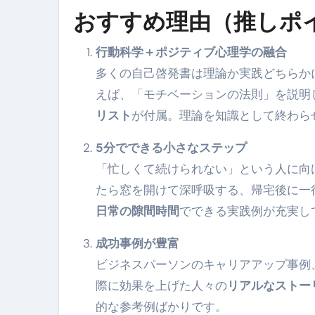
おすすめ理由（推しポ
【2026年最新保存版】エア
コロナウイルス完全解説ガイド 
行動科学＋ポジティブ心理学の融合
多くの自己啓発書は理論か実践どちらか
「3秒で整う、新しい栄養補給」
えば、「モチベーションの法則」を説明
クリスマスの魔法で、心と未
リスト
が付属。理論を知識として終わら
磁気ネックレスは「首に着ける
5分でできる小さなステップ
【最新】手袋の選び方 完全ガ
「忙しくて続けられない」という人に向
電気カミソリ完全ガイド｜深剃
たら窓を開けて深呼吸する、帰宅後に一
日常の隙間時間
でできる実践例が充実し
補聴器の選び方 完全ガイド｜
失敗しない「爪切り」完全ガイ
成功事例が豊富
ビジネスパーソンのキャリアアップ事例
失敗しない「カニ」完全ガイド
際に効果を上げた人々の
リアルなストー
松前漬とは何か──北海道の海と
的な参考例ばかりです。