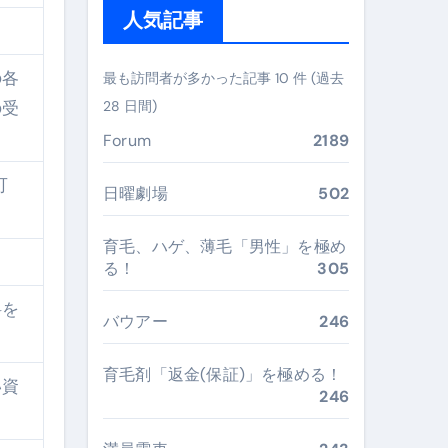
人気記事
 #美容 #健康 #雑学 #ナレーター #小林将大
#美容 #健康 #雑学 #ナレーター #小林将大
の各
最も訪問者が多かった記事 10 件 (過去
の受
28 日間)
 #美容 #健康 #雑学 #ナレーター #小林将大
Forum
2189
可
日曜劇場
502
おすすめ・選び方・洗い方・Q&Aまで
育毛、ハゲ、薄毛「男性」を極め
る！
305
あなたの寝室に最適解を出す快眠ガイド
料を
“足腰と体幹”を育てる選び方＆続け方ガイド
バウアー
246
最安値で実現する究極の旅術
育毛剤「返金(保証)」を極める！
い資
246
再定義する新しいサプリ体験