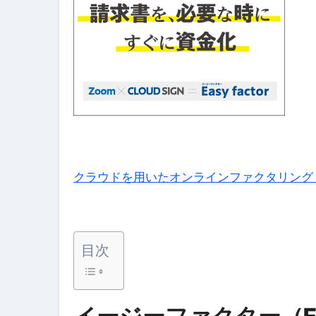
【誰でも出来る】3万円が10％増
【即金】3時間で5万円稼ぐ
【超高騰】爆上がりしたビットコイン
Q：借りた借金を返さなくていい場
【必見】もう営業電話は怖くな
フリーランス・個人事業主にお
自己破産中に絶対にしてはダメ
クラウドを用いたオンラインファクタリング｜Eas
自己破産にまつわるよくある勘違い
体脂肪が落ちる朝食3選 #ダイ
目次
No.102 9割が勘違い 自己破産
アーモンドを毎日食べたらどうなる
【ひろゆき】借金1億円あります 