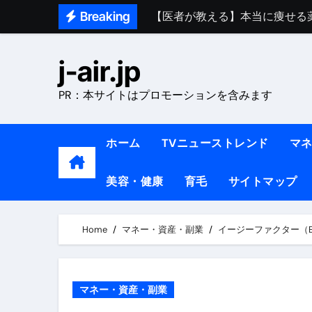
Skip
Breaking
【医者が教える】本当に痩せる
to
中町綾が2週間で3.5kg痩せた方法 
content
j-air.jp
【医者が解説】食べたら痩せる食
PR：本サイトはプロモーションを含みます
【医者が解説】このふくらはぎ
【ダイエット迷子必見】38歳
ホーム
TVニューストレンド
マ
【美容】ダイエットに対する私
美容・健康
育毛
サイトマップ
【1日ダイエットルーティン】運動
『葬送のフリーレン』の学び｜
Home
マネー・資産・副業
イージーファクター（E
リサイクル業者の無料回収・無
山梨県震度6弱と富士山噴火の関
マネー・資産・副業
青森県震度6とベネゼエラM7級