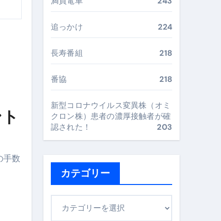
満員電車
243
完全ガイドブック
追っかけ
224
まで目的別に失敗しない
長寿番組
218
番協
218
ックリスト（高齢者にも）
新型コロナウイルス変異株（オミ
飛び散り対策の選び方
ント
クロン株）患者の濃厚接触者が確
認された！
203
に“満足度MAX”で食べるコツ
の手数
カテゴリー
カ
テ