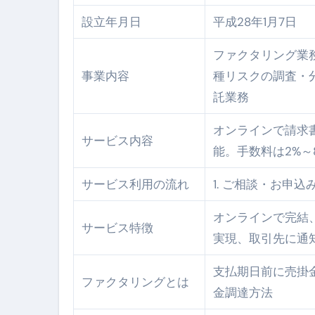
設立年月日
平成28年1月7日
梅干しを毎日食べたらどうなるの？
ブルーベリーを毎日食べたらどう
ファクタリング業
事業内容
種リスクの調査・
バナナを毎日食べたらどうなるの？
託業務
筋トレせずにプロテインを飲み続
オンラインで請求
ドメイン取得からホームページ
サービス内容
能。手数料は2%～
かいまき（掻巻き）超完全ガイ
サービス利用の流れ
1. ご相談・お申込み 
【最新版】掛け布団の選び方“
オンラインで完結
【アシストステッパー】ハンド
サービス特徴
実現、取引先に通
【2026年最新保存版】エア
支払期日前に売掛
コロナウイルス完全解説ガイド 
ファクタリングとは
金調達方法
「3秒で整う、新しい栄養補給」