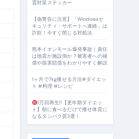
震対策ステッカー
【偽警告に注意】「Windowsセ
キュリティ・サポートへ連絡」は
詐欺！今すぐ閉じる対処法
熊本イオンモール爆発事故｜責任
となるのが独自ドメイン
は地震か施設側か？被害者への補
Oを最安で手に入れる方法
償や損害賠償をわかりやすく解説
マホ防衛システム」完全ガイド
1ヶ月で7kg痩せる方法#ダイエッ
ト #料理 #レシピ
ガイド
1万回再生!!【更年期ダイエッ
ト】朝に食べるだけで痩せ体質に
ぶ”実践大全
なるタンパク質3選！
Peach／FDA／ソラシドエアを目的別に選ぶコツと、失敗し
る。いま選ばれている新定番ドメイン