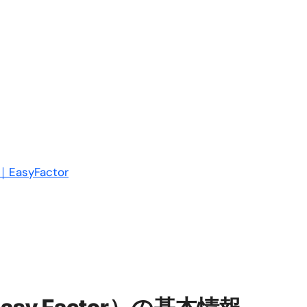
量の「33000円」になる！
セルフバックの全貌！危険回避と安全な稼ぎ方を徹底解説
に695万円も投資してる営業39歳サラリーマン【2025年10月3
合ってありますか？#Shorts
い！初心者でも成果を出す電話の仕方はコレ！
すすめの資金調達4選
なこと7選
yFactor
4選#Shorts
エット
の真実
の？①【30秒でわかる効果まとめ】#アーモンド #ダイエット 
返済か、自己破産かひろゆきさんならどちらを選びますか？ #sh