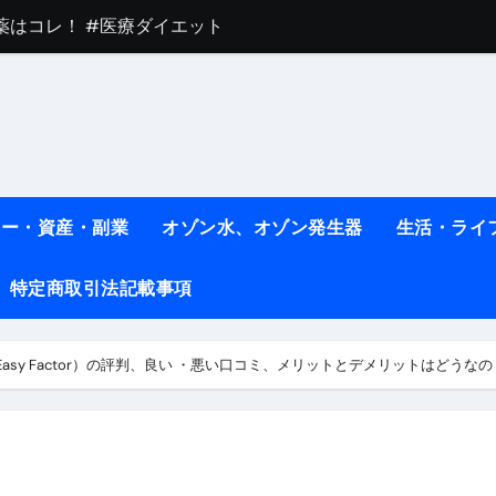
薬はコレ！ #医療ダイエット
#shots
べ物7選 #ダイエット
痩せ本当に効果ある？ #エクササイズ
人生最後のダイエット、食事はこれからやりました！【あすけん
ネー・資産・副業
オゾン水、オゾン発生器
生活・ライ
の考え方と実践方法を解説します【健康】
特定商取引法記載事項
なしで2ヶ月で10kg減量した、私の痩せる9つの習慣 | レシピ
時間・記憶・名言・人生哲学から読み解く生き方
asy Factor）の評判、良い ・悪い口コミ、メリットとデメリットはどうなの
料査定は危険？情報収集との関係と見分け方を解説
係｜最新観測データと前兆現象を徹底解説【2026】
地震の関連性は？