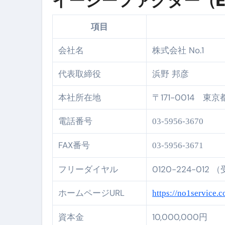
イージーファクター（Eas
セラピストのための！美容、健
項目
弁護士解説【詐欺被害】警察に
会社名
株式会社 No.1
5キロ痩せる簡単な方法
代表取締役
浜野 邦彦
ムームードメイン 2月のおすす
本社所在地
〒171-0014 東
FRONTIER スーパーセール
なくす不安と消える恐怖をゼロにする
電話番号
03-5956-3670
使った分だけ支払う、いちばん賢いス
FAX番号
03-5956-3671
英語が「聞こえる・分かる・話せ
フリーダイヤル
0120-224-012
【海外ツアー完全ガイド】アジア
ホームページURL
https://no1service.co
新春スペシャルセール完全ガイド
資本金
10,000,000円
【ムームードメイン】 【.sit