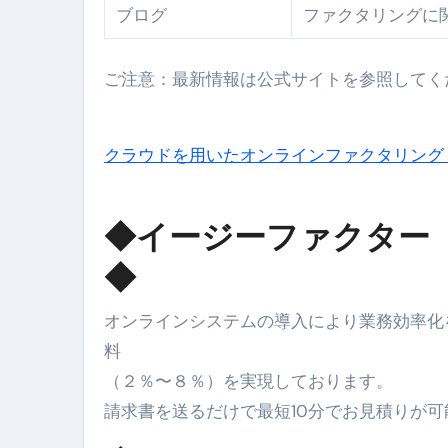
ブログ
ファクタリングに
クリスマスの魔法で、心と未
磁気ネックレスは「首に着ける
ご注意：最新情報は公式サイトを参照してく
【最新】手袋の選び方 完全ガ
電気カミソリ完全ガイド｜深剃
クラウドを用いたオンラインファクタリング｜Eas
補聴器の選び方 完全ガイド｜
失敗しない「爪切り」完全ガイ
◆イージーファクター（E
失敗しない「カニ」完全ガイド
◆
松前漬とは何か──北海道の海と
オンラインシステムの導入により業務効率化
スイーツ完全ガイド ― 人生を
料
（２％〜８％）を実現しております。
「地震は突然、備えは今日から
請求書を送るだけで最短10分でお見積りが可