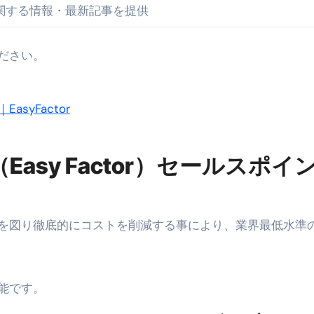
関する情報・最新記事を提供
来を彩る方法――「ただのイベント」を一生の思い出に変える
だけ」じゃない。日常の“重だるさ”を軽くする選択肢
ださい。
イド｜スマホ対応・防寒・撥水・作業用（ニトリル/ビニール）
り・肌へのやさしさ・防水・充電方式まで失敗しない選び方
yFactor
集音器との違い・タイプ別比較・価格の考え方・失敗しないチェ
ド：高級クリッパー・ニッパー・電動まで、硬い爪／巻き爪／
asy Factor）セールスポイ
：ズワイ・タラバ・ポーション・カット済みの選び方と、年末年始
暮らしが生んだ“完成された保存食文化”
を図り徹底的にコストを削減する事により、業界最低水準
少しだけ甘くする、現代スイーツ文化のすべて ―
。」防災意識を日常に変える地震対策ステッカー
能です。