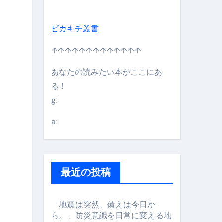
ピカキチ叢書
日】 #bitcoin #全財産 #暗号資産
↑↑↑↑↑↑↑↑↑↑↑↑↑
あなたの読みたい本がここにあ
る！
g:
a:
最近の投稿
#筋トレ #美容 #健康 #雑学 #ナレーター #小林将大
「地震は突然、備えは今日か
ら。」防災意識を日常に変える地
orts