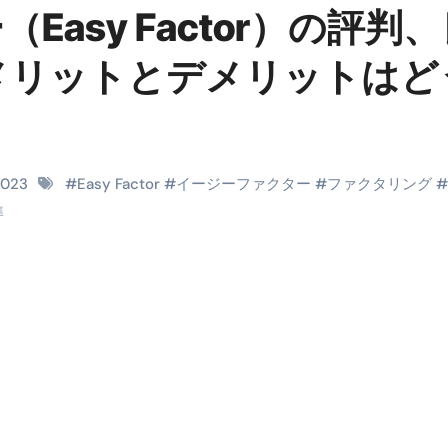
asy Factor）の評判
RIGHT」取り扱い開始＆リリース記念キャンペーン【ムームード
コイン」がもらえる超お得アプリ
メリットとデメリットはど
かかるのか？勘定科目・仕訳・申告書記載方法
これが日本が残念な国になった理由です。国民は●●をしないとこ
00円を妄想シナリオ検証してみた！ズボラ株投資
2023
#
Easy Factor
#
イージーファクター
#
ファクタリング
#
準
】一覧※YouTubeブログSNS共通
実に取り組むべき！ #shorts
っかからないための方法 #投資詐欺 #詐欺 #弁護士 #法律
金前の売上をすぐに現金で受け取る方法
可能な資金調達法3選！#shorts
リスクが高い #shorts