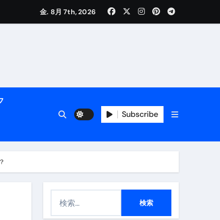
金. 8月 7th, 2026
活用術】
フ
Subscribe
付き | ダイエット中の食事
？
検
索