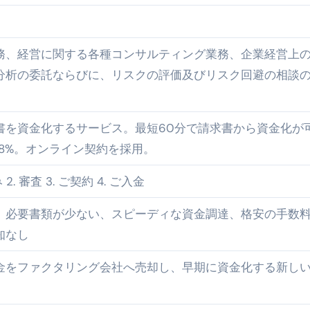
①【30秒でわかる効果まとめ】#梅干し #ダイエット #筋トレ
なるの？②【30秒でわかる効果まとめ】#ダイエット #筋トレ 
務、経営に関する各種コンサルティング業務、企業経営上
分析の委託ならびに、リスクの評価及びリスク回避の相談
①【30秒でわかる効果まとめ】#バナナ #ダイエット #筋トレ
けたらどうなるのか？ #ダイエット #プロテイン #痩せる
書を資金化するサービス。最短60分で請求書から資金化が
完成まで。ムームードメインなら“全部まとめて”安心スタート
8%。オンライン契約を採用。
ド｜“着る布団”で肩・首・足元の冷えを根こそぎ防ぐ！素材別
2. 審査 3. ご契約 4. ご入金
完全攻略”｜シンサレート・羽毛・人工羽毛・調温・吸湿発熱…
、必要書類が少ない、スピーディな資金調達、格安の手数
ル付き・筋力アシスト・ツイスト・天然木まで徹底分類！室内で
知なし
トリ超新春セール＆セット割完全攻略ガイド｜海外・国内旅行を
金をファクタリング会社へ売却し、早期に資金化する新し
― 正しく知ることが、最大の感染対策になる ―
 飲むミスト（IN MIST）とは何か──「飲む」という行為を