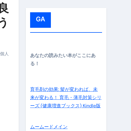
:
、良
メイン】
GA
う
の先さらに貧しくなります。【 竹花貴騎 切り抜き 会社員 
個人
あなたの読みたい本がここにあ
る！
育毛剤の効果: 髪が変われば、未
来が変わる！ 育毛・薄毛対策シリ
ーズ (健康増進ブックス) Kindle版
ムームードメイン