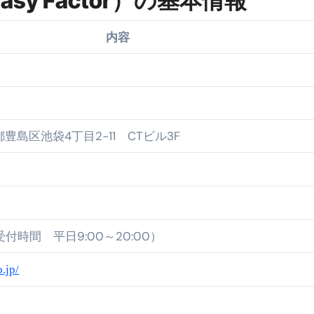
y Factor）の基本情報
康、ダイエットにとても重要な女性ホルモンと男性ホルモン
内容
行っても返金されません
めドメイン特集- ビジネスの信用を築く――そのすべての起点
京都豊島区池袋4丁目2−11 CTビル3F
2026 完全攻略ガイド 今こそ買い時！ゲーミングPC・高性能BT
時代へ Pebblebee × iMazing で完成する「究極のス
マホ代。 BB.exciteモバイル「Fitプラン」完全ガイド
る」に変わる30日間 ― 科学的メソッドで英語脳を作る完全
 （受付時間 平日9:00～20:00）
最安1万円台＆ハワイ朝食付き割引まで網羅 ― “失敗せずに選
.jp/
：国内航空券＋ホテルが“セット割”で最安級！ スカイマーク／
e】今注目のドメインをご紹介
何をするサイトか”が一目で伝わ