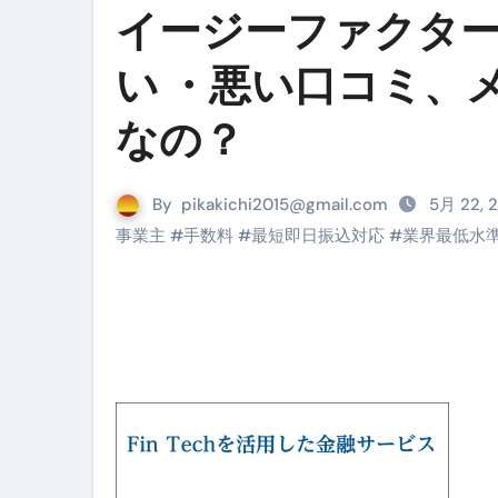
イージーファクター（E
Cookie同意管理ツール「ST
金融ブラックでも毎日「ビット
い ・悪い口コミ、
【輸入消費税】輸入に消費税は
なの？
この動画は国にすぐ消されます。
意外にありえる？日経平均400
By
pikakichi2015@gmail.com
5月 22, 
事業主
#
手数料
#
最短即日振込対応
#
業界最低水
アフィリエイト【稼げるキーワード
【必見】融資受けるなら”コレ”を確
弁護士が教える「投資詐欺」に引
【PR】フリーランス必見！入
【2023年最新】金融ブラックでも
個人事業主は銀行から融資を受けると