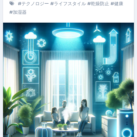
#
テクノロジー
#
ライフスタイル
#
乾燥防止
#
健康
#
加湿器