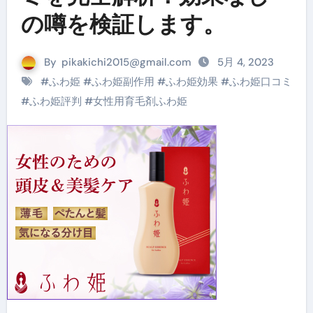
の噂を検証します。
By
pikakichi2015@gmail.com
5月 4, 2023
#
ふわ姫
#
ふわ姫副作用
#
ふわ姫効果
#
ふわ姫口コミ
#
ふわ姫評判
#
女性用育毛剤ふわ姫