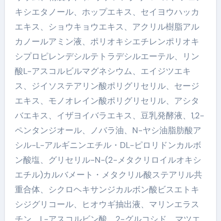
キシエタノール、ホップエキス、セイヨウハッカ
エキス、ショウキョウエキス、アクリル樹脂アル
カノールアミン液、ポリオキシエチレンポリオキ
シプロピレンデシルテトラデシルエーテル、リン
酸L-アスコルビルマグネシウム、エイジツエキ
ス、ジイソステアリン酸ポリグリセリル、セージ
エキス、モノオレイン酸ポリグリセリル、アシタ
バエキス、イザヨイバラエキス、豆乳発酵液、1,2-
ペンタンジオール、ノバラ油、N-ヤシ油脂肪酸ア
シル-L-アルギニンエチル・DL-ピロリドンカルボ
ン酸塩、グリセリル-N-(2-メタクリロイルオキシ
エチル)カルバメート・メタクリル酸ステアリル共
重合体、シクロヘキサンジカルボン酸ビスエトキ
シジグリコール、ヒオウギ抽出液、マリンエラス
チン、L-アスコルビン酸 2-グルコシド、マツエ