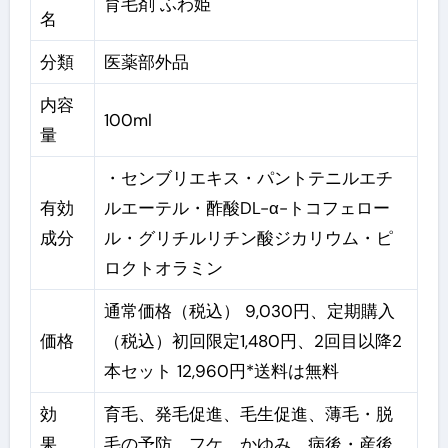
育毛剤 ふわ姫
名
分類
医薬部外品
内容
100ml
量
・センブリエキス・パントテニルエチ
有効
ルエーテル・酢酸DL-α-トコフェロー
成分
ル・グリチルリチン酸ジカリウム・ピ
ロクトオラミン
通常価格（税込） 9,030円、定期購入
価格
（税込）初回限定1,480円、2回目以降2
本セット 12,960円*送料は無料
効
育⽑、発⽑促進、⽑⽣促進、薄⽑・脱
果、
⽑の予防、フケ、かゆみ、病後・産後