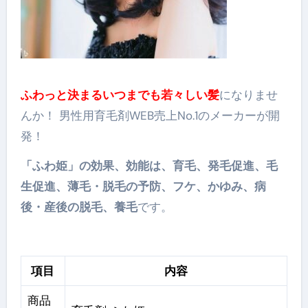
ふわっと決まるいつまでも若々しい髪
になりませ
んか！ 男性用育毛剤WEB売上No.1のメーカーが開
発！
「ふわ姫」の効果、効能は、育⽑、発⽑促進、⽑
⽣促進、薄⽑・脱⽑の予防、フケ、かゆみ、病
後・産後の脱⽑、養⽑
です。
項目
内容
商品