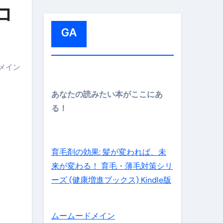
:
コ
GA
メイン
メイン】
あなたの読みたい本がここにあ
る！
の先さらに貧しくなります。【 竹花貴騎 切り抜き 会社員 
育毛剤の効果: 髪が変われば、未
来が変わる！ 育毛・薄毛対策シリ
ーズ (健康増進ブックス) Kindle版
ムームードメイン