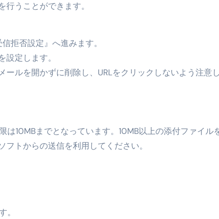
る」に変わる30日間 ― 科学的メソッドで英語脳を作る完全
を行うことができます。
最安1万円台＆ハワイ朝食付き割引まで網羅 ― “失敗せずに選
：国内航空券＋ホテルが“セット割”で最安級！ スカイマーク／
受信拒否設定』へ進みます。
を設定します。
e】今注目のドメインをご紹介
何をするサイトか”が一目で伝わ
メールを開かずに削除し、URLをクリックしないよう注意
①【30秒でわかる効果まとめ】#梅干し #ダイエット #筋トレ
なるの？②【30秒でわかる効果まとめ】#ダイエット #筋トレ 
て
①【30秒でわかる効果まとめ】#バナナ #ダイエット #筋トレ
限は10MBまでとなっています。10MB以上の添付ファイル
けたらどうなるのか？ #ダイエット #プロテイン #痩せる
ソフトからの送信を利用してください。
完成まで。ムームードメインなら“全部まとめて”安心スタート
ド｜“着る布団”で肩・首・足元の冷えを根こそぎ防ぐ！素材別
完全攻略”｜シンサレート・羽毛・人工羽毛・調温・吸湿発熱…
す。
ル付き・筋力アシスト・ツイスト・天然木まで徹底分類！室内で