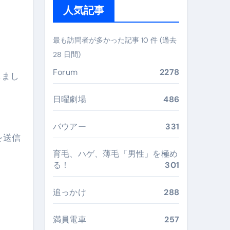
ガイド
人気記事
ぶ”実践大全
最も訪問者が多かった記事 10 件 (過去
Peach／FDA／ソラシドエアを目的別に選ぶコツと、失敗し
28 日間)
る。いま選ばれている新定番ドメイン
Forum
2278
しまし
 #美容 #健康 #雑学 #ナレーター #小林将大
日曜劇場
486
#美容 #健康 #雑学 #ナレーター #小林将大
 #美容 #健康 #雑学 #ナレーター #小林将大
バウアー
331
を送信
育毛、ハゲ、薄毛「男性」を極め
る！
301
おすすめ・選び方・洗い方・Q&Aまで
追っかけ
288
あなたの寝室に最適解を出す快眠ガイド
満員電車
257
“足腰と体幹”を育てる選び方＆続け方ガイド