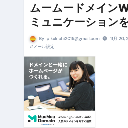
ムームードメインW
リサイクル業者の無料回収・無
ミュニケーション
山梨県震度6弱と富士山噴火の関
青森県震度6とベネゼエラM7級
By
pikakichi2015@gmail.com
11月 20,
Cookie同意管理ツール「ST
#
メール設定
金融ブラックでも毎日「ビット
【輸入消費税】輸入に消費税は
この動画は国にすぐ消されます。
意外にありえる？日経平均400
アフィリエイト【稼げるキーワード
【必見】融資受けるなら”コレ”を確
弁護士が教える「投資詐欺」に引