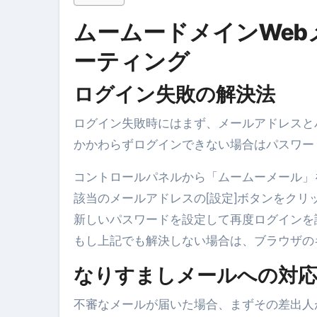
体脂肪が落ちる朝食3選 #ダイ
ムームードメインWe
No.102 9割が勘違い 自己破産
ーティング
アーモンドを毎日食べたらどうなる
ログイン失敗の解決法
【ひろゆき】借金1億円あります 
セラピストのための！美容、健
ログイン失敗時にはまず、メールアドレスと
かかわらずログインできない場合はパスワー
弁護士解説【詐欺被害】警察に
コントロールパネルから「ムームーメール」
5キロ痩せる簡単な方法
該当のメールアドレスの[設定]ボタンをクリ
ムームードメイン 2月のおすす
新しいパスワードを設定して再度ログインを
FRONTIER スーパーセール
もし上記でも解決しない場合は、ブラウザの
なくす不安と消える恐怖をゼロにする
なりすましメールへの対
使った分だけ支払う、いちばん賢いス
不審なメールが届いた場合、まずその差出人