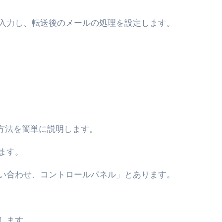
トリ超新春セール＆セット割完全攻略ガイド｜海外・国内旅行を
入力し、転送後のメールの処理を設定します。
― 正しく知ることが、最大の感染対策になる ―
 飲むミスト（IN MIST）とは何か──「飲む」という行為を
来を彩る方法――「ただのイベント」を一生の思い出に変える
だけ」じゃない。日常の“重だるさ”を軽くする選択肢
イド｜スマホ対応・防寒・撥水・作業用（ニトリル/ビニール）
ス方法を簡単に説明します。
り・肌へのやさしさ・防水・充電方式まで失敗しない選び方
ます。
集音器との違い・タイプ別比較・価格の考え方・失敗しないチェ
い合わせ、コントロールパネル」とあります。
ド：高級クリッパー・ニッパー・電動まで、硬い爪／巻き爪／
：ズワイ・タラバ・ポーション・カット済みの選び方と、年末年始
暮らしが生んだ“完成された保存食文化”
します。