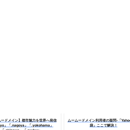
ムードメイン】都市魅力を世界へ発信
ムームードメイン利用者の疑問-「Yaho
kyo」「.nagoya」「.yokohama」
袋」ここで解決！