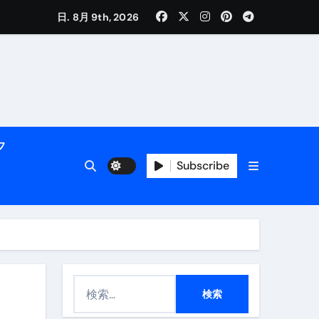
日. 8月 9th, 2026
く解説
フ
Subscribe
活用術】
付き | ダイエット中の食事
検
索