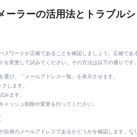
エット
bメーラーの活用法とトラブルシ
の真実
の？①【30秒でわかる効果まとめ】#アーモンド #ダイエット 
返済か、自己破産かひろゆきさんならどちらを選びますか？ #sh
康、ダイエットにとても重要な女性ホルモンと男性ホルモン
パスワードが正確であることを確認しましょう。正確であ
ドを変更して試みてください。その方法は以下の通りです
行っても返金されません
を選び、「メールアドレス一覧」を表示させます。
ックします。
めドメイン特集- ビジネスの信用を築く――そのすべての起点
試みます。
2026 完全攻略ガイド 今こそ買い時！ゲーミングPC・高性能BT
キャッシュ削除や変更を行ってください。
時代へ Pebblebee × iMazing で完成する「究極のス
応
マホ代。 BB.exciteモバイル「Fitプラン」完全ガイド
が自身のメールアドレスであるかどうかを確認します。な