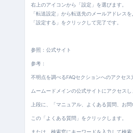
右上のアイコンから「設定」を選びます。
【2026年最新保存版】エア
「転送設定」から転送先のメールアドレスを
コロナウイルス完全解説ガイド 
「設定する」をクリックして完了です。
「3秒で整う、新しい栄養補給」
クリスマスの魔法で、心と未
参照：公式サイト
磁気ネックレスは「首に着ける
参考：
【最新】手袋の選び方 完全ガ
不明点を調べるFAQセクションへのアクセ
電気カミソリ完全ガイド｜深剃
ムームードメインの公式サイトにアクセスし
補聴器の選び方 完全ガイド｜
上段に、「マニュアル、よくある質問、お問
失敗しない「爪切り」完全ガイ
失敗しない「カニ」完全ガイド
この「よくある質問」をクリックします。
松前漬とは何か──北海道の海と
または、検索窓にキーワードを入力して検索