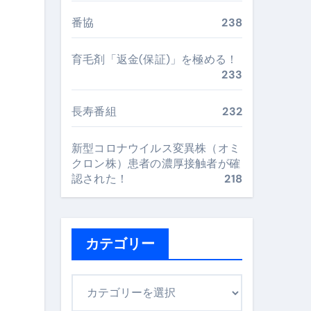
番協
238
最安値で実現する究極の旅術
育毛剤「返金(保証)」を極める！
233
再定義する新しいサプリ体験
完全ガイドブック
長寿番組
232
新型コロナウイルス変異株（オミ
まで目的別に失敗しない
クロン株）患者の濃厚接触者が確
認された！
218
ックリスト（高齢者にも）
カテゴリー
飛び散り対策の選び方
に“満足度MAX”で食べるコツ
カ
テ