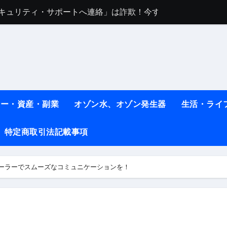
任は地震か施設側か？被害者への補償や損害賠償をわかりやす
ト #料理 #レシピ
ット】朝に食べるだけで痩せ体質になるタンパク質3選！
薬はコレ！ #医療ダイエット
#shots
ネー・資産・副業
オゾン水、オゾン発生器
生活・ライ
べ物7選 #ダイエット
特定商取引法記載事項
痩せ本当に効果ある？ #エクササイズ
人生最後のダイエット、食事はこれからやりました！【あすけん
メーラーでスムーズなコミュニケーションを！
の考え方と実践方法を解説します【健康】
なしで2ヶ月で10kg減量した、私の痩せる9つの習慣 | レシピ
時間・記憶・名言・人生哲学から読み解く生き方