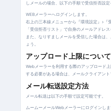
英語が「聞こえる・分かる・話せ
しメールの場合、以下の手順で受信拒否設定
【海外ツアー完全ガイド】アジア
WEBメーラーへログインします。
新春スペシャルセール完全ガイド
右上の三本線メニューから『環境設定』>『
「受信拒否リスト」で自身のメールアドレス
【ムームードメイン】 【.sit
また、なりすましメールを受信した場合は、
梅干しを毎日食べたらどうなるの？
ょう。
ブルーベリーを毎日食べたらどう
アップロード上限につい
バナナを毎日食べたらどうなるの？
Webメーラーを利用する際のアップロード上
筋トレせずにプロテインを飲み続
する必要がある場合は、メールクライアント
ドメイン取得からホームページ
メール転送設定方法
かいまき（掻巻き）超完全ガイ
メール転送は以下の手順で設定可能です。
【最新版】掛け布団の選び方“
ムームーメールWebメーラーにログインしま
【アシストステッパー】ハンド