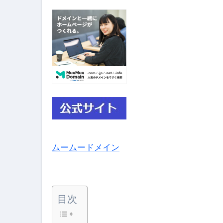
【PR】フリーランス必見！入
【2023年最新】金融ブラックでも
個人事業主は銀行から融資を受けると
【誰でも出来る】3万円が10％増
【即金】3時間で5万円稼ぐ
【超高騰】爆上がりしたビットコイン
Q：借りた借金を返さなくていい場
ムームードメイン
【必見】もう営業電話は怖くな
フリーランス・個人事業主にお
自己破産中に絶対にしてはダメ
目次
自己破産にまつわるよくある勘違い