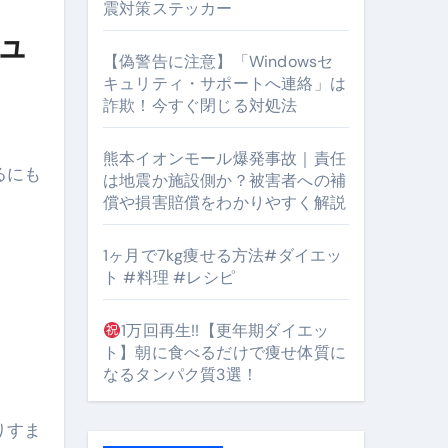
震対策ステッカー
ュ
【偽警告に注意】「Windowsセ
キュリティ・サポートへ連絡」は
#筋トレ #美容 #健康 #雑学 #ナレーター #小林将大
詐欺！今すぐ閉じる対処法
orts
熊本イオンモール爆発事故｜責任
るにも
は地震か施設側か？被害者への補
償や損害賠償をわかりやすく解説
。
1ヶ月で7kg痩せる方法#ダイエッ
ト #料理 #レシピ
となるのが独自ドメイン
1万回再生!!【更年期ダイエッ
Oを最安で手に入れる方法
ト】朝に食べるだけで痩せ体質に
マホ防衛システム」完全ガイド
なるタンパク質3選！
りすま