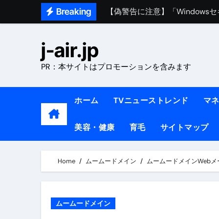
Skip
Breaking
熊本イオンモール爆発事故｜責
to
content
1ヶ月で7kg痩せる方法#ダイエッ
j-air.jp
1万回再生!!【更年期ダイエ
PR：本サイトはプロモーションを含みます
【医者が教える】本当に痩せる
中町綾が2週間で3.5kg痩せた方法 
ホーム
TVニューストレンド
マ
【医者が解説】食べたら痩せる食
美容・健康
育毛
サイトマップ
【医者が解説】このふくらはぎ
【ダイエット迷子必見】38歳
Home
ムームードメイン
ムームードメインWeb
【美容】ダイエットに対する私
【1日ダイエットルーティン】運動
ムームードメイン
『葬送のフリーレン』の学び｜