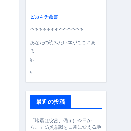
ピカキチ叢書
↑↑↑↑↑↑↑↑↑↑↑↑↑
あなたの読みたい本がここにあ
る！
g:
日】 #bitcoin #全財産 #暗号資産
a:
最近の投稿
「地震は突然、備えは今日か
ら。」防災意識を日常に変える地