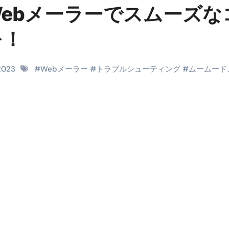
ebメーラーでスムーズな
料査定は危険？情報収集との関係と見分け方を解説
を！
係｜最新観測データと前兆現象を徹底解説【2026】
地震の関連性は？
 2023
#
Webメーラー
#
トラブルシューティング
#
ムームード
RIGHT」取り扱い開始＆リリース記念キャンペーン【ムームード
コイン」がもらえる超お得アプリ
かかるのか？勘定科目・仕訳・申告書記載方法
これが日本が残念な国になった理由です。国民は●●をしないとこ
00円を妄想シナリオ検証してみた！ズボラ株投資
】一覧※YouTubeブログSNS共通
実に取り組むべき！ #shorts
っかからないための方法 #投資詐欺 #詐欺 #弁護士 #法律