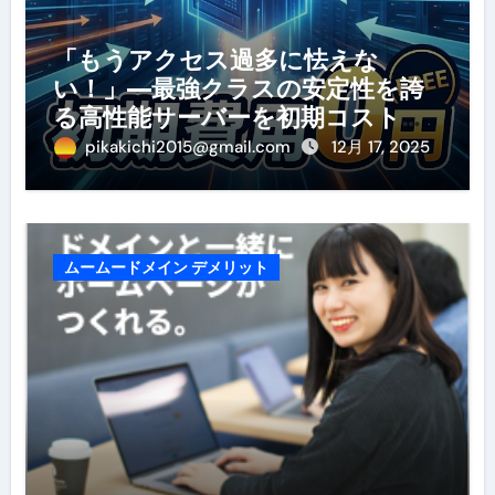
「もうアクセス過多に怯えな
い！」—最強クラスの安定性を誇
る高性能サーバーを初期コストゼ
ロで手に入れる最後の大チャン
pikakichi2015@gmail.com
12月 17, 2025
ス！
ムームードメイン デメリット