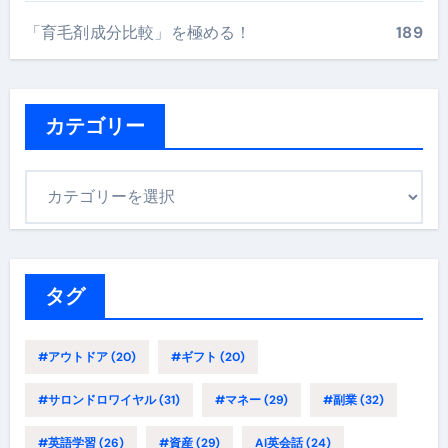
「育毛剤成分比較」を極める！
189
カテゴリー
カ
テ
ゴ
リ
ー
タグ
#アウトドア
(20)
#ギフト
(20)
#サロンドロワイヤル
(31)
#マネー
(29)
#副業
(32)
#英語学習
(26)
#資産
(29)
AI英会話
(24)