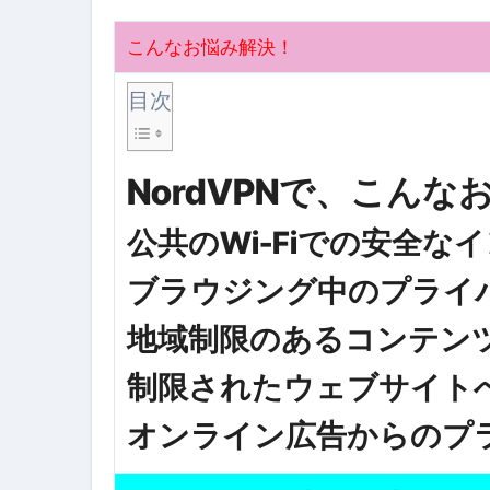
【PR】フリーランス必見！入
こんなお悩み解決！
【2023年最新】金融ブラックでも
個人事業主は銀行から融資を受けると
目次
【誰でも出来る】3万円が10％増
NordVPNで、こんな
【即金】3時間で5万円稼ぐ
【超高騰】爆上がりしたビットコイン
公共のWi-Fiでの安全な
Q：借りた借金を返さなくていい場
ブラウジング中のプライ
【必見】もう営業電話は怖くな
地域制限のあるコンテン
フリーランス・個人事業主にお
制限されたウェブサイト
自己破産中に絶対にしてはダメ
オンライン広告からのプ
自己破産にまつわるよくある勘違い
体脂肪が落ちる朝食3選 #ダイ