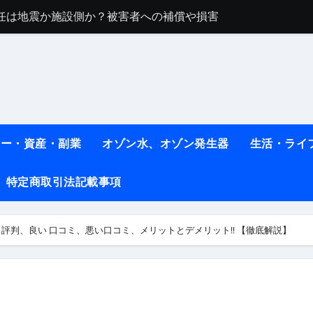
任は地震か施設側か？被害者への補償や損害賠償をわかりやす
ト #料理 #レシピ
ット】朝に食べるだけで痩せ体質になるタンパク質3選！
薬はコレ！ #医療ダイエット
#shots
ネー・資産・副業
オゾン水、オゾン発生器
生活・ライ
べ物7選 #ダイエット
特定商取引法記載事項
痩せ本当に効果ある？ #エクササイズ
人生最後のダイエット、食事はこれからやりました！【あすけん
PN 評判、良い 口コミ、悪い口コミ、メリットとデメリット!! 【徹底解説】
の考え方と実践方法を解説します【健康】
なしで2ヶ月で10kg減量した、私の痩せる9つの習慣 | レシピ
時間・記憶・名言・人生哲学から読み解く生き方