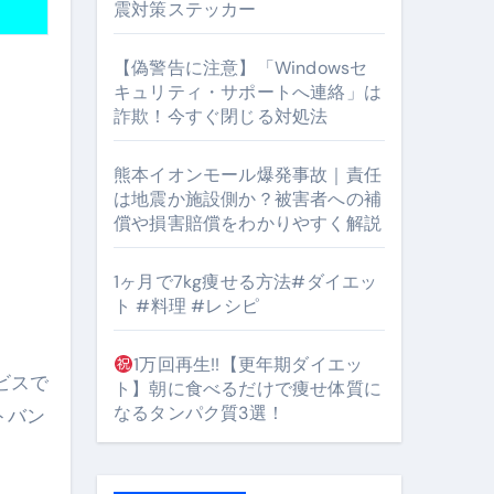
震対策ステッカー
【偽警告に注意】「Windowsセ
#筋トレ #美容 #健康 #雑学 #ナレーター #小林将大
キュリティ・サポートへ連絡」は
詐欺！今すぐ閉じる対処法
orts
熊本イオンモール爆発事故｜責任
は地震か施設側か？被害者への補
償や損害賠償をわかりやすく解説
1ヶ月で7kg痩せる方法#ダイエッ
ト #料理 #レシピ
となるのが独自ドメイン
Oを最安で手に入れる方法
1万回再生!!【更年期ダイエッ
ト】朝に食べるだけで痩せ体質に
マホ防衛システム」完全ガイド
なるタンパク質3選！
トバン
ガイド