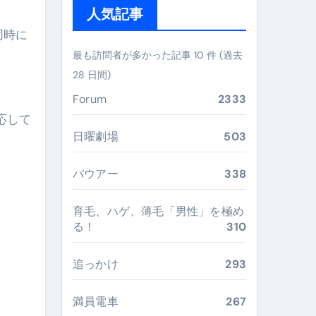
人気記事
ぶ”実践大全
同時に
Peach／FDA／ソラシドエアを目的別に選ぶコツと、失敗し
最も訪問者が多かった記事 10 件 (過去
28 日間)
る。いま選ばれている新定番ドメイン
Forum
2333
 #美容 #健康 #雑学 #ナレーター #小林将大
応して
#美容 #健康 #雑学 #ナレーター #小林将大
日曜劇場
503
 #美容 #健康 #雑学 #ナレーター #小林将大
バウアー
338
育毛、ハゲ、薄毛「男性」を極め
る！
310
おすすめ・選び方・洗い方・Q&Aまで
追っかけ
293
あなたの寝室に最適解を出す快眠ガイド
満員電車
267
“足腰と体幹”を育てる選び方＆続け方ガイド