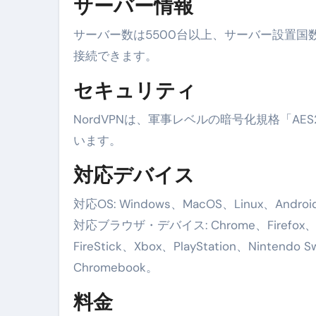
サーバー情報
【海外ツアー完全ガイド】アジア
サーバー数は5500台以上、サーバー設置国
新春スペシャルセール完全ガイド
接続できます。
【ムームードメイン】 【.sit
セキュリティ
梅干しを毎日食べたらどうなるの？
NordVPNは、軍事レベルの暗号化規格「AE
ブルーベリーを毎日食べたらどう
います。
バナナを毎日食べたらどうなるの？
対応デバイス
筋トレせずにプロテインを飲み続
対応OS: Windows、MacOS、Linux、Andro
ドメイン取得からホームページ
対応ブラウザ・デバイス: Chrome、Firefox、Mic
FireStick、Xbox、PlayStation、Nintendo 
かいまき（掻巻き）超完全ガイ
Chromebook。
【最新版】掛け布団の選び方“
料金
【アシストステッパー】ハンド