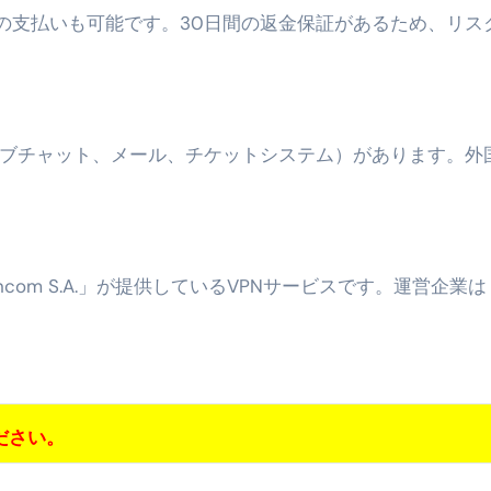
での支払いも可能です。30日間の返金保証があるため、リス
トリ超新春セール＆セット割完全攻略ガイド｜海外・国内旅行を
― 正しく知ることが、最大の感染対策になる ―
 飲むミスト（IN MIST）とは何か──「飲む」という行為を
イブチャット、メール、チケットシステム）があります。外
来を彩る方法――「ただのイベント」を一生の思い出に変える
だけ」じゃない。日常の“重だるさ”を軽くする選択肢
イド｜スマホ対応・防寒・撥水・作業用（ニトリル/ビニール）
incom S.A.」が提供しているVPNサービスです。運営企業は
り・肌へのやさしさ・防水・充電方式まで失敗しない選び方
集音器との違い・タイプ別比較・価格の考え方・失敗しないチェ
ド：高級クリッパー・ニッパー・電動まで、硬い爪／巻き爪／
：ズワイ・タラバ・ポーション・カット済みの選び方と、年末年始
ださい。
暮らしが生んだ“完成された保存食文化”