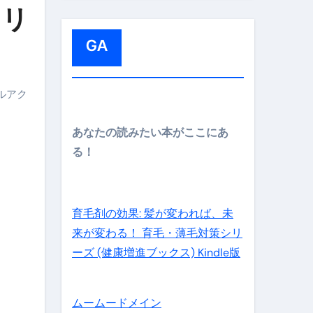
:
メリ
GA
メイン】
ルアク
あなたの読みたい本がここにあ
る！
の先さらに貧しくなります。【 竹花貴騎 切り抜き 会社員 
育毛剤の効果: 髪が変われば、未
来が変わる！ 育毛・薄毛対策シリ
ーズ (健康増進ブックス) Kindle版
ムームードメイン