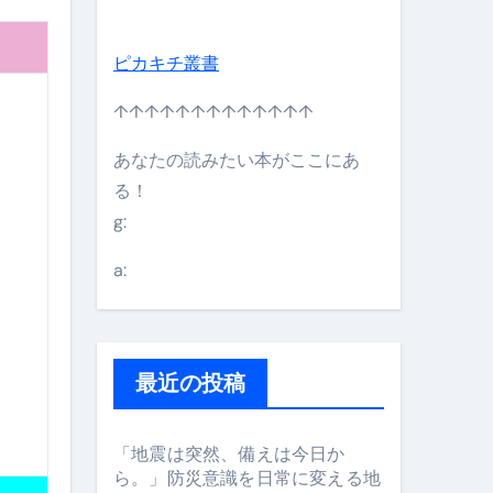
ピカキチ叢書
↑↑↑↑↑↑↑↑↑↑↑↑↑
あなたの読みたい本がここにあ
る！
g:
日】 #bitcoin #全財産 #暗号資産
a:
最近の投稿
「地震は突然、備えは今日か
ら。」防災意識を日常に変える地