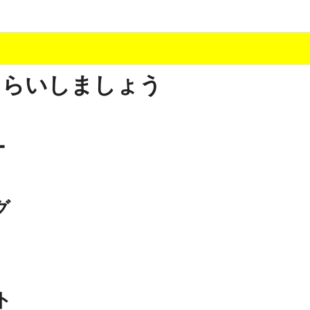
少しだけ甘くする、現代スイーツ文化のすべて ―
。」防災意識を日常に変える地震対策ステッカー
おさらいしましょう
ー
グ
ト