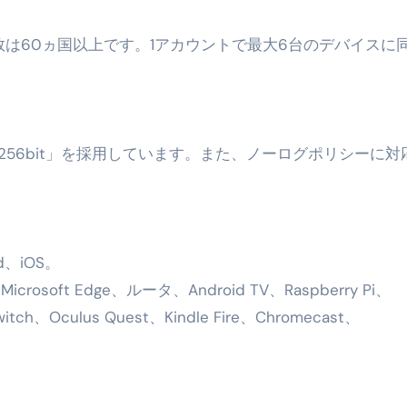
最安1万円台＆ハワイ朝食付き割引まで網羅 ― “失敗せずに選
数は60ヵ国以上です。1アカウントで最大6台のデバイスに
：国内航空券＋ホテルが“セット割”で最安級！ スカイマーク／
e】今注目のドメインをご紹介
何をするサイトか”が一目で伝わ
①【30秒でわかる効果まとめ】#梅干し #ダイエット #筋トレ
S256bit」を採用しています。また、ノーログポリシーに対
なるの？②【30秒でわかる効果まとめ】#ダイエット #筋トレ 
①【30秒でわかる効果まとめ】#バナナ #ダイエット #筋トレ
けたらどうなるのか？ #ダイエット #プロテイン #痩せる
id、iOS。
完成まで。ムームードメインなら“全部まとめて”安心スタート
rosoft Edge、ルータ、Android TV、Raspberry Pi、
Switch、Oculus Quest、Kindle Fire、Chromecast、
ド｜“着る布団”で肩・首・足元の冷えを根こそぎ防ぐ！素材別
完全攻略”｜シンサレート・羽毛・人工羽毛・調温・吸湿発熱…
ル付き・筋力アシスト・ツイスト・天然木まで徹底分類！室内で