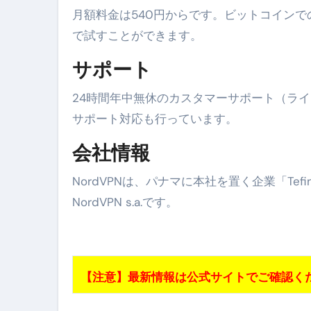
月額料金は540円からです。ビットコイン
【2026年最新保存版】エア
で試すことができます。
コロナウイルス完全解説ガイド 
サポート
「3秒で整う、新しい栄養補給」
24時間年中無休のカスタマーサポート（ラ
クリスマスの魔法で、心と未
サポート対応も行っています。
磁気ネックレスは「首に着ける
会社情報
【最新】手袋の選び方 完全ガ
NordVPNは、パナマに本社を置く企業「Tef
電気カミソリ完全ガイド｜深剃
NordVPN s.a.です。
補聴器の選び方 完全ガイド｜
失敗しない「爪切り」完全ガイ
失敗しない「カニ」完全ガイド
【注意】最新情報は公式サイトでご確認く
松前漬とは何か──北海道の海と