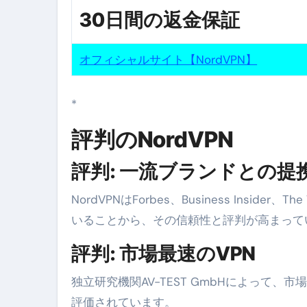
30日間の返金保証
オフィシャルサイト【NordVPN】
*
評判のNordVPN
評判: 一流ブランドとの提
NordVPNはForbes、Business Insider、
いることから、その信頼性と評判が高まって
評判: 市場最速のVPN
独立研究機関AV-TEST GmbHによって、
評価されています。