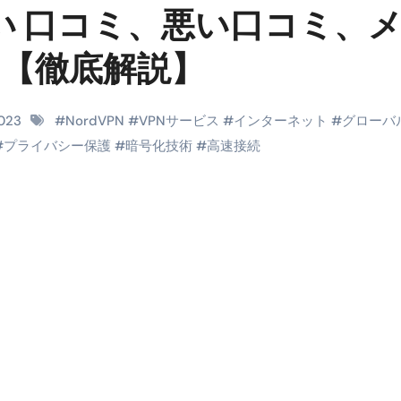
、良い 口コミ、悪い口コミ、
料査定は危険？情報収集との関係と見分け方を解説
係｜最新観測データと前兆現象を徹底解説【2026】
 【徹底解説】
地震の関連性は？
RIGHT」取り扱い開始＆リリース記念キャンペーン【ムームード
2023
#
NordVPN
#
VPNサービス
#
インターネット
#
グローバ
#
プライバシー保護
#
暗号化技術
#
高速接続
コイン」がもらえる超お得アプリ
かかるのか？勘定科目・仕訳・申告書記載方法
これが日本が残念な国になった理由です。国民は●●をしないとこ
00円を妄想シナリオ検証してみた！ズボラ株投資
】一覧※YouTubeブログSNS共通
実に取り組むべき！ #shorts
っかからないための方法 #投資詐欺 #詐欺 #弁護士 #法律