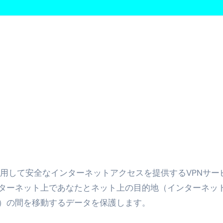
の真実
の？①【30秒でわかる効果まとめ】#アーモンド #ダイエット 
返済か、自己破産かひろゆきさんならどちらを選びますか？ #sh
康、ダイエットにとても重要な女性ホルモンと男性ホルモン
行っても返金されません
めドメイン特集- ビジネスの信用を築く――そのすべての起点
2026 完全攻略ガイド 今こそ買い時！ゲーミングPC・高性能BT
時代へ Pebblebee × iMazing で完成する「究極のス
ターネット上であなたとネット上の目的地（インターネッ
マホ代。 BB.exciteモバイル「Fitプラン」完全ガイド
）の間を移動するデータを保護します。
る」に変わる30日間 ― 科学的メソッドで英語脳を作る完全