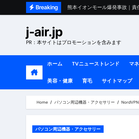
Skip
Breaking
熊本イオンモール爆発事故｜責
to
1ヶ月で7kg痩せる方法#ダイエッ
content
j-air.jp
1万回再生!!【更年期ダイエ
PR：本サイトはプロモーションを含みます
【医者が教える】本当に痩せる
中町綾が2週間で3.5kg痩せた方法 
ホーム
TVニューストレンド
マ
【医者が解説】食べたら痩せる食
美容・健康
育毛
サイトマップ
【医者が解説】このふくらはぎ
【ダイエット迷子必見】38歳
Home
パソコン周辺機器・アクセサリー
NordV
【美容】ダイエットに対する私
【1日ダイエットルーティン】運動
パソコン周辺機器・アクセサリー
『葬送のフリーレン』の学び｜