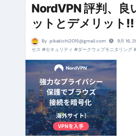
NordVPN 評判
リサイクル業者の無料回収・無
山梨県震度6弱と富士山噴火の関
ットとデメリット!!
青森県震度6とベネゼエラM7級
By
pikakichi2015@gmail.com
Cookie同意管理ツール「ST
9月 16, 
セス
#
セキュリティ
#
ダークウェブモニタリング
金融ブラックでも毎日「ビット
【輸入消費税】輸入に消費税は
この動画は国にすぐ消されます。
意外にありえる？日経平均400
アフィリエイト【稼げるキーワード
【必見】融資受けるなら”コレ”を確
弁護士が教える「投資詐欺」に引