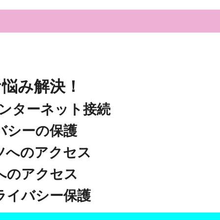
金前の売上をすぐに現金で受け取る方法
可能な資金調達法3選！#shorts
リスクが高い #shorts
量の「33000円」になる！
お悩み解決！
セルフバックの全貌！危険回避と安全な稼ぎ方を徹底解説
に695万円も投資してる営業39歳サラリーマン【2025年10月3
インターネット接続
合ってありますか？#Shorts
バシーの保護
い！初心者でも成果を出す電話の仕方はコレ！
ツへのアクセス
すすめの資金調達4選
へのアクセス
なこと7選
ライバシー保護
4選#Shorts
エット