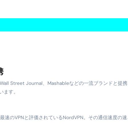
携
The Wall Street Journal、Mashableなどの一流ブランドと
います。
市場最速のVPNと評価されているNordVPN。その通信速度の