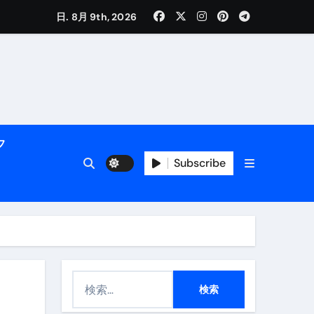
く解説
日. 8月 9th, 2026
フ
Subscribe
活用術】
付き | ダイエット中の食事
検
索