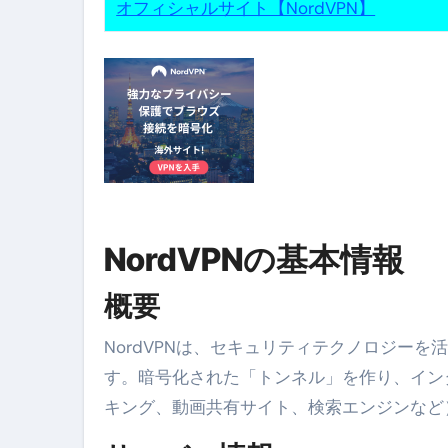
オフィシャルサイト【NordVPN】
No.102 9割が勘違い 自己破産
アーモンドを毎日食べたらどうなる
【ひろゆき】借金1億円あります 
セラピストのための！美容、健
弁護士解説【詐欺被害】警察に
5キロ痩せる簡単な方法
NordVPNの基本情報
ムームードメイン 2月のおすす
概要
FRONTIER スーパーセール
NordVPNは、セキュリティテクノロジーを活用して安全なインターネットアクセスを提供するVPNサービスで
なくす不安と消える恐怖をゼロにする
す。暗号化された「トンネル」を作り、イン
使った分だけ支払う、いちばん賢いス
キング、動画共有サイト、検索エンジンなど
英語が「聞こえる・分かる・話せ