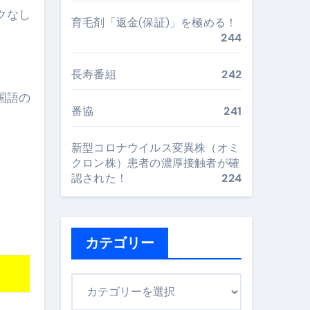
クなし
最安値で実現する究極の旅術
育毛剤「返金(保証)」を極める！
244
再定義する新しいサプリ体験
長寿番組
242
国語の
完全ガイドブック
番協
241
新型コロナウイルス変異株（オミ
まで目的別に失敗しない
クロン株）患者の濃厚接触者が確
認された！
224
ックリスト（高齢者にも）
飛び散り対策の選び方
カテゴリー
に“満足度MAX”で食べるコツ
カ
テ