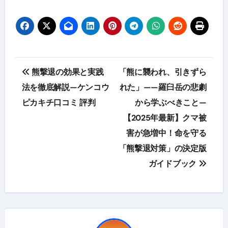
投
熊撃退の効果と実践
「熊に襲われ、引きずら
稿
法を徹底解説—ケンコウ
れた」——羅臼岳の悲劇
ピカキチ口コミ 評判
から学ぶべきこと—
ナ
【2025年最新】クマ被
ビ
害が急増中！命を守る
ゲ
「熊撃退対策」の決定版
ガイドブック
ー
シ
ョ