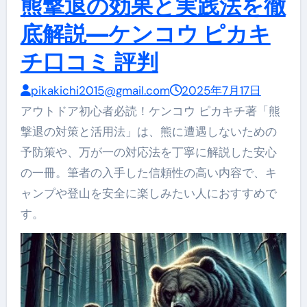
熊撃退の効果と実践法を徹
底解説—ケンコウ ピカキ
チ口コミ 評判
pikakichi2015@gmail.com
2025年7月17日
アウトドア初心者必読！ケンコウ ピカキチ著「熊
撃退の対策と活用法」は、熊に遭遇しないための
予防策や、万が一の対応法を丁寧に解説した安心
の一冊。筆者の入手した信頼性の高い内容で、キ
ャンプや登山を安全に楽しみたい人におすすめで
す。