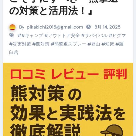
の対策と活用法！』
By
pikakichi2015@gmail.com
8月 14, 2025
#
#キャンプ
#
アウトドア安全
#
サバイバル
#
ヒグマ
#
災害対策
#
熊対策
#
熊撃退スプレー
#
登山
#
知床
#
羅
臼岳