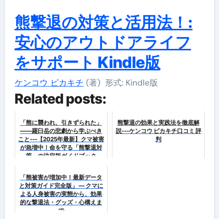
熊撃退の対策と活用法！:
安心のアウトドアライフ
をサポート
Kindle版
ケンコウ ピカキチ
(著)
形式:
Kindle版
Related posts:
「熊に襲われ、引きずられた」
熊撃退の効果と実践法を徹底解
——羅臼岳の悲劇から学ぶべき
説---ケンコウ ピカキチ口コミ 評
こと---【2025年最新】クマ被害
判
が急増中！命を守る「熊撃退対
策」の決定版ガイドブック
「熊被害が増加中！最新データ
と対策ガイド完全版」 — クマに
よる人身被害の実態から、効果
的な撃退法・グッズ・心構えま
で