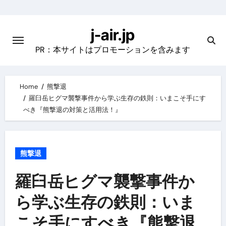
Skip
to
j-air.jp
content
PR：本サイトはプロモーションを含みます
Home
熊撃退
羅臼岳ヒグマ襲撃事件から学ぶ生存の鉄則：いまこそ手にす
べき『熊撃退の対策と活用法！』
熊撃退
羅臼岳ヒグマ襲撃事件か
ら学ぶ生存の鉄則：いま
こそ手にすべき『熊撃退