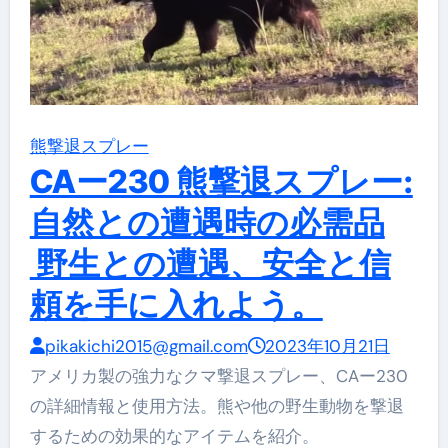
熊撃退スプレー
CAー230 熊撃退スプレー:
自然との遭遇時の必需品
野生との遭遇、安全と信
頼を手に入れよう。
pikakichi2015@gmail.com
2023年10月21日
アメリカ製の強力なクマ撃退スプレー、CAー230
の詳細情報と使用方法。熊や他の野生動物を撃退
するための効果的なアイテムを紹介。