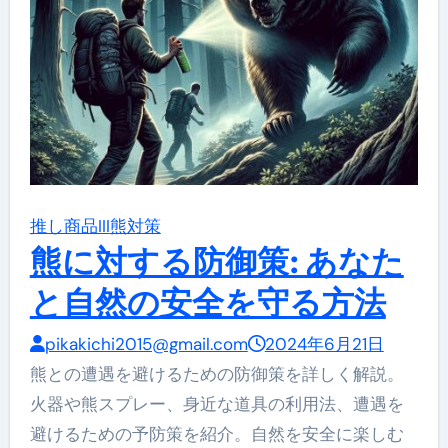
推し商品III
熊対策
熊に対する防御策: あなた
と自然の安全を守る方法
pikakichi2015@gmail.com
2024年6月21日
熊との遭遇を避けるための防御策を詳しく解説。
火器や熊スプレー、身近な道具の利用法、遭遇を
避けるための予防策を紹介。自然を安全に楽しむ