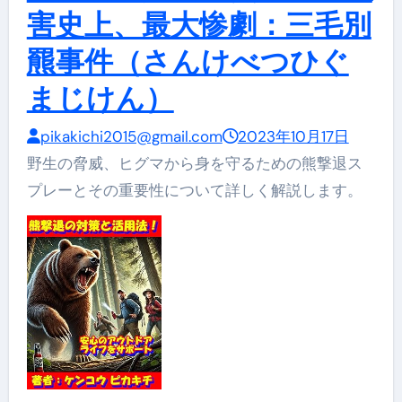
害史上、最大惨劇：三毛別
羆事件（さんけべつひぐ
まじけん）
pikakichi2015@gmail.com
2023年10月17日
野生の脅威、ヒグマから身を守るための熊撃退ス
プレーとその重要性について詳しく解説します。