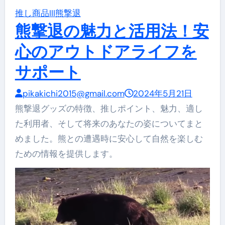
推し商品III
熊撃退
熊撃退の魅力と活用法！安
心のアウトドアライフを
サポート
pikakichi2015@gmail.com
2024年5月21日
熊撃退グッズの特徴、推しポイント、魅力、適し
た利用者、そして将来のあなたの姿についてまと
めました。熊との遭遇時に安心して自然を楽しむ
ための情報を提供します。