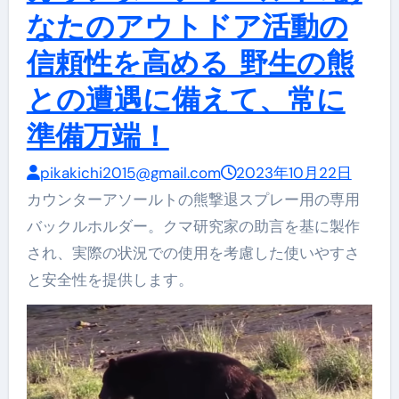
なたのアウトドア活動の
信頼性を高める 野生の熊
との遭遇に備えて、常に
準備万端！
pikakichi2015@gmail.com
2023年10月22日
カウンターアソールトの熊撃退スプレー用の専用
バックルホルダー。クマ研究家の助言を基に製作
され、実際の状況での使用を考慮した使いやすさ
と安全性を提供します。