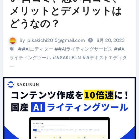
メリットとデメリットは
どうなの？
By
pikakichi2015@gmail.com
8月 20, 2023
#
#AIエディター
#
#AIライティングサービス
#
#AI
ライティングツール
#
#SAKUBUN
#
#テキストエディタ
ー