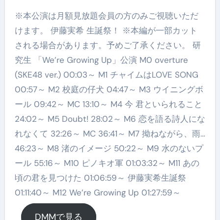
※本公演は月額見放題会員の方のみご視聴いただ
けます。 伊藤実希 生誕祭！ ※本編が一部カット
される場合があります。予めご了承ください。 研
究生 「We’re Growing Up」公演 M0 overture
(SKE48 ver.) 00:03～ M1 チャイムはLOVE SONG
00:57～ M2 校庭の仔犬 04:47～ M3 ウイニングボ
ール 09:42～ MC 13:10～ M4 今 君といられること
24:02～ M5 Doubt! 28:02～ M6 恋を語る詩人にな
れなくて 32:26～ MC 36:41～ M7 拗ねながら、雨…
46:23～ M8 渚のイメージ 50:22～ M9 水のないプ
ール 55:16～ M10 ピノキオ軍 01:03:32～ M11 あの
頃の君を見つけた 01:06:59～ 伊藤実希生誕祭
01:11:40～ M12 We’re Growing Up 01:27:59～
DMMで見る