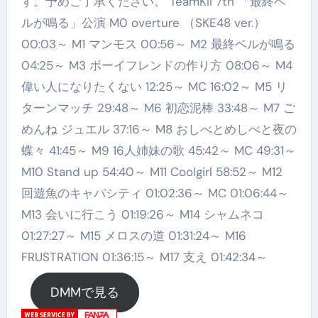
す。予めご了承ください。 TeamKII 7th 「最終ベ
ルが鳴る」公演 M0 overture （SKE48 ver.）
00:03～ M1 マンモス 00:56～ M2 最終ベルが鳴る
04:25～ M3 ボーイフレンドの作り方 08:06～ M4
偉い人になりたくない 12:25～ MC 16:02～ M5 リ
ターンマッチ 29:48～ M6 初恋泥棒 33:48～ M7 ご
めんね ジュエル 37:16～ M8 おしべとめしべと夜の
蝶々 41:45～ M9 16人姉妹の歌 45:42～ MC 49:31～
M10 Stand up 54:40～ M11 Coolgirl 58:52～ M12
回遊魚のキャパシティ 01:02:36～ MC 01:06:44～
M13 会いに行こう 01:19:26～ M14 シャムネコ
01:27:27～ M15 メロスの道 01:31:24～ M16
FRUSTRATION 01:36:15～ M17 支え 01:42:34～
DMMで見る