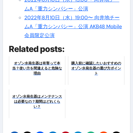
ムA「重力シンパシー」公演
2022年8月10日（水）19:00〜 向井地チー
ムA「重力シンパシー」公演 AKB48 Mobile
会員限定公演
Related posts:
オゾン水発生器は有害って本
購入前に確認したいおすすめの
当？使い方を間違えると危険な
オゾン水発生器の選び方ポイン
理由
ト
オゾン水発生器はメンテナンス
は必要なの？期間はどれくら
い？