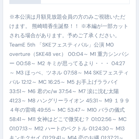
※本公演は月額見放題会員の方のみご視聴いただ
けます。 熊崎晴香生誕祭！！ ※本編が一部カット
される場合があります。予めご了承ください。
TeamE 5th 「SKEフェスティバル」公演 M0
overture（SKE48 ver.） 00:04～ M1 重力シンパシ
ー 00:58～ M2 キミが思ってるより・・・ 04:27
～ M3 ほっぺ、ツネル 07:58～ M4 SKEフェスティ
バル 12:12～ MC 16:25～ M5 お手上げララバイ
33:51～ M6 君のc/w 37:54～ M7 涙に沈む太陽
41:23～ M8 ハングリーライオン 45:31～ M9 １９９
４年の雷鳴 49:55～ MC 53:47～ M10 バラの儀式
58:41～ M11 女神はどこで微笑む？ 01:02:56～ MC
01:07:13～ M12 ハートのベクトル 01:24:30～ M13
キンモクセイ 01:29:41～ M14 恋のお縄 01:37:21～