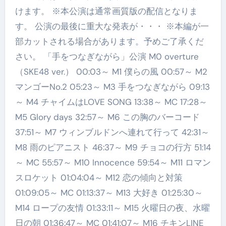
けます。 ※本公演は通常画質版の配信となりま
す。 公演の最後に重大な発表が・・・ ※本編が一
部カットされる場合があります。予めご了承くだ
さい。 「手をつなぎながら」公演 M0 overture
（SKE48 ver.） 00:03～ M1 僕らの風 00:57～ M2
マンゴーNo.2 05:23～ M3 手をつなぎながら 09:13
～ M4 チャイムはLOVE SONG 13:38～ MC 17:28～
M5 Glory days 32:57～ M6 この胸のバーコード
37:51～ M7 ウィンブルドンへ連れて行って 42:31～
M8 雨のピアニスト 46:37～ M9 チョコの行方 51:14
～ MC 55:57～ M10 Innocence 59:54～ M11 ロマン
スロケット 01:04:04～ M12 恋の傾向と対策
01:09:05～ MC 01:13:37～ M13 大好き 01:25:30～
M14 ロープの友情 01:33:11～ M15 火曜日の夜、水曜
日の朝 01:36:47～ MC 01:41:07～ M16 チキンLINE