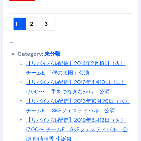
投
1
2
3
稿
–
ナ
Category:
未分類
ビ
【リバイバル配信】2014年2月18日（火）
ゲ
チームE 「僕の太陽」公演
ー
【リバイバル配信】2016年4月10日（日）
17:00〜 「手をつなぎながら」公演
シ
【リバイバル配信】2016年10月26日（水）
ョ
チームE 「SKEフェスティバル」公演
【リバイバル配信】2019年8月13日（火）
ン
17:00〜 チームE「SKEフェスティバル」公
演 熊崎晴香 生誕祭